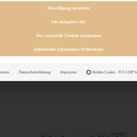
 CHUTNEYS
INGSESSEN
Einwilligung speichern
HENKE
E
Ich akzeptiere alle
ES
Nur essenzielle Cookies akzeptieren
Individuelle Datenschutz-Präferenzen
WEGS
renzen
Datenschutzerklärung
Impressum
Borlabs Cookie - TCF-CMP Id
Suche
Beliebt