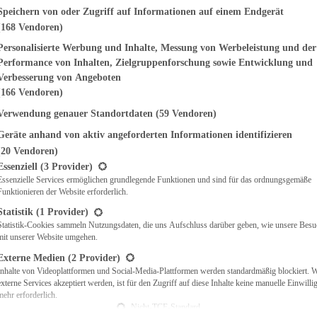
genden finden Sie eine Liste der Zwecke des IAB Transparency and Consent Fr
Speichern von oder Zugriff auf Informationen auf einem Endgerät
(168 Vendoren)
EMÜSE
NDWICHES
Personalisierte Werbung und Inhalte, Messung von Werbeleistung und der
ISCH
Performance von Inhalten, Zielgruppenforschung sowie Entwicklung und
CH
Verbesserung von Angeboten
RBECUE
(166 Vendoren)
BACKEN
Verwendung genauer Standortdaten
(59 Vendoren)
CHTE
Geräte anhand von aktiv angeforderten Informationen identifizieren
LGERICHTE
 & QUICHES
(20 Vendoren)
t eine Liste der Service-Gruppen, für die eine Einwilligung erteilt werden ka
O
Essenziell
(3 Provider)
Essenzielle Services ermöglichen grundlegende Funktionen und sind für das ordnungsgemäße
CKS
Funktionieren der Website erforderlich.
REIEN
AFT
Statistik
(1 Provider)
ES
Statistik-Cookies sammeln Nutzungsdaten, die uns Aufschluss darüber geben, wie unsere Besu
mit unserer Website umgehen.
Externe Medien
(2 Provider)
Inhalte von Videoplattformen und Social-Media-Plattformen werden standardmäßig blockiert. 
externe Services akzeptiert werden, ist für den Zugriff auf diese Inhalte keine manuelle Einwill
CH
mehr erforderlich.
ÜHSTÜCK
Nicht-TCF-Standard