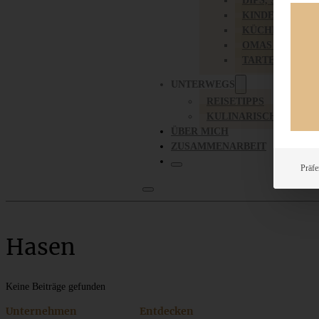
DIPS, SAUCEN,
KINDER-LIEBL
KÜCHENGESC
OMAS REZEPT
TARTES UND PI
UNTERWEGS
REISETIPPS
KULINARISCH UNTER
ÜBER MICH
ZUSAMMENARBEIT
Präfe
Hasen
Keine Beiträge gefunden
Unternehmen
Entdecken