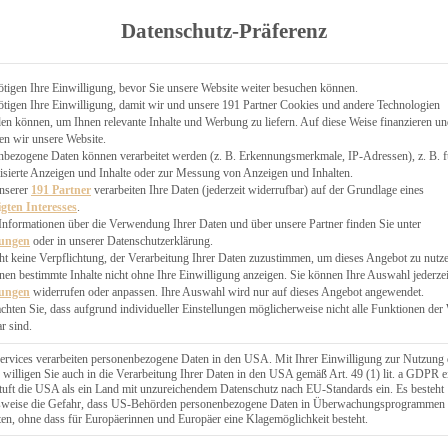
TGARTEN
Datenschutz-Präferenz
ER
N
CHEN
tigen Ihre Einwilligung, bevor Sie unsere Website weiter besuchen können.
tigen Ihre Einwilligung, damit wir und unsere 191 Partner Cookies und andere Technologien
& KÄSEKUCHEN
n können, um Ihnen relevante Inhalte und Werbung zu liefern. Auf diese Weise finanzieren u
en wir unsere Website.
nbezogene Daten können verarbeitet werden (z. B. Erkennungsmerkmale, IP-Adressen), z. B. f
isierte Anzeigen und Inhalte oder zur Messung von Anzeigen und Inhalten.
unserer
191 Partner
verarbeiten Ihre Daten (jederzeit widerrufbar) auf der Grundlage eines
igten Interesses
.
Informationen über die Verwendung Ihrer Daten und über unsere Partner finden Sie unter
GESÜNDER
lungen
oder in unserer Datenschutzerklärung.
 BAKERY
ht keine Verpflichtung, der Verarbeitung Ihrer Daten zuzustimmen, um dieses Angebot zu nutz
en bestimmte Inhalte nicht ohne Ihre Einwilligung anzeigen. Sie können Ihre Auswahl jederzei
STERN
lungen
widerrufen oder anpassen. Ihre Auswahl wird nur auf dieses Angebot angewendet.
ES
achten Sie, dass aufgrund individueller Einstellungen möglicherweise nicht alle Funktionen der
GERICHT
r sind.
EBÄCK
ervices verarbeiten personenbezogene Daten in den USA. Mit Ihrer Einwilligung zur Nutzung 
 willigen Sie auch in die Verarbeitung Ihrer Daten in den USA gemäß Art. 49 (1) lit. a GDPR e
uft die USA als ein Land mit unzureichendem Datenschutz nach EU-Standards ein. Es besteht
ÄCKEREI
lsweise die Gefahr, dass US-Behörden personenbezogene Daten in Überwachungsprogrammen
ten, ohne dass für Europäerinnen und Europäer eine Klagemöglichkeit besteht.