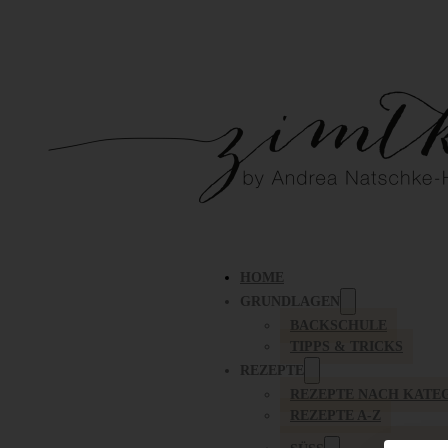
HOME
GRUNDLAGEN
BACKSCHULE
TIPPS & TRICKS
REZEPTE
REZEPTE NACH KATE
REZEPTE A-Z