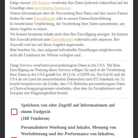
WEIHNACHTSBÄCKEREI
Einige unserer
191 Partner
verarbeiten Ihre Daten (jederzeit widerrufbar) auf der
Grundlage eines
berechtigten Interesses
.
ZIMTLIEBE
Weitere Informationen über die Verwendung Ihrer Daten und über unsere Partner
finden Sie unter
Einstellungen
oder in unserer Datenschutzerklärung.
HERZHAFT
Es besteht keine Verpflichtung, der Verarbeitung Ihrer Daten zuzustimmen, um
dieses Angebot zu nutzen.
BEILAGEN & GEMÜSE
Wir können bestimmte Inhalte nicht ohne Ihre Einwilligung anzeigen. Sie können
BURGER & SANDWICHES
Ihre Auswahl jederzeit unter
Einstellungen
widerrufen oder anpassen. Ihre
FIX AUF DEM TISCH
Auswahl wird nur auf dieses Angebot angewendet.
Bitte beachten Sie, dass aufgrund individueller Einstellungen möglicherweise
FLEISCH & FISCH
nicht alle Funktionen der Website verfügbar sind.
GRILLEN / BARBECUE
HERZHAFTES BACKEN
Einige Services verarbeiten personenbezogene Daten in den USA. Mit Ihrer
Einwilligung zur Nutzung dieser Services willigen Sie auch in die Verarbeitung
ONE-POT-GERICHTE
Ihrer Daten in den USA gemäß Art. 49 (1) lit. a GDPR ein. Der EuGH stuft die
PASTA & NUDELGERICHTE
USA als ein Land mit unzureichendem Datenschutz nach EU-Standards ein. Es
besteht beispielsweise die Gefahr, dass US-Behörden personenbezogene Daten
PIZZA, TARTES & QUICHES
in Überwachungsprogrammen verarbeiten, ohne dass für Europäerinnen und
REIS & RISOTTO
Europäer eine Klagemöglichkeit besteht.
SALATE & SNACKS
Im Folgenden finden Sie eine Liste der Zwecke des IAB Transparency and Consent Fram
SUPPENKASPEREIEN
Speichern von oder Zugriff auf Informationen auf
einem Endgerät
VEGAN HERZHAFT
(168 Vendoren)
VEGETARISCHES
VORSPEISEN
Personalisierte Werbung und Inhalte, Messung von
Werbeleistung und der Performance von Inhalten,