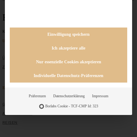
Hamburg
Keine Beiträge gefunden
Einwilligung speichern
Unternehmen
Ich akzeptiere alle
ÜBER MICH
Nur essenzielle Cookies akzeptieren
ZUSAMMENARBEIT
Individuelle Datenschutz-Präferenzen
Entdecken
Präferenzen
Datenschutzerklärung
Impressum
GRUNDLAGEN
Borlabs Cookie - TCF-CMP Id: 323
ALLE REZEPTE
REISEN