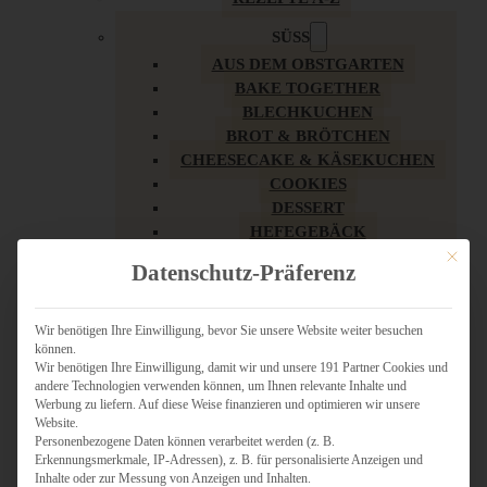
SÜSS
AUS DEM OBSTGARTEN
BAKE TOGETHER
BLECHKUCHEN
BROT & BRÖTCHEN
CHEESECAKE & KÄSEKUCHEN
COOKIES
DESSERT
HEFEGEBÄCK
KLASSIKER
Mit dies
Datenschutz-Präferenz
KUCHEN
LOW CARB & GESÜNDER
MY AMERICAN BAKERY
Wir benötigen Ihre Einwilligung, bevor Sie unsere Website weiter besuchen
können.
REZEPTE ZU OSTERN
Wir benötigen Ihre Einwilligung, damit wir und unsere 191 Partner Cookies und
SCHOKOLADIGES
andere Technologien verwenden können, um Ihnen relevante Inhalte und
SÜSSES HAUPTGERICHT
Werbung zu liefern. Auf diese Weise finanzieren und optimieren wir unsere
SÜSSES KLEINGEBÄCK
Website.
Personenbezogene Daten können verarbeitet werden (z. B.
TÖRTCHEN
Erkennungsmerkmale, IP-Adressen), z. B. für personalisierte Anzeigen und
VEGAN SÜSS
Inhalte oder zur Messung von Anzeigen und Inhalten.