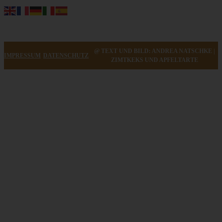
@ TEXT UND BILD: ANDREA NATSCHKE |
IMPRESSUM
DATENSCHUTZ
ZIMTKEKS UND APFELTARTE