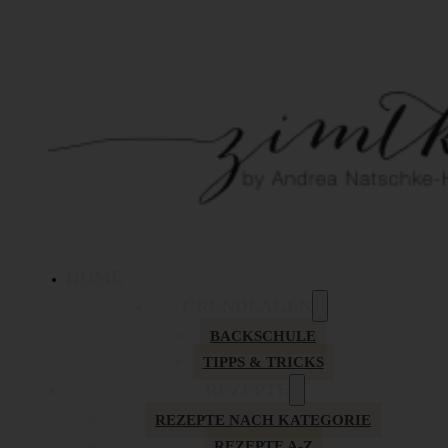
HOME
GRUNDLAGEN
BACKSCHULE
TIPPS & TRICKS
REZEPTE
REZEPTE NACH KATEGORIE
REZEPTE A-Z