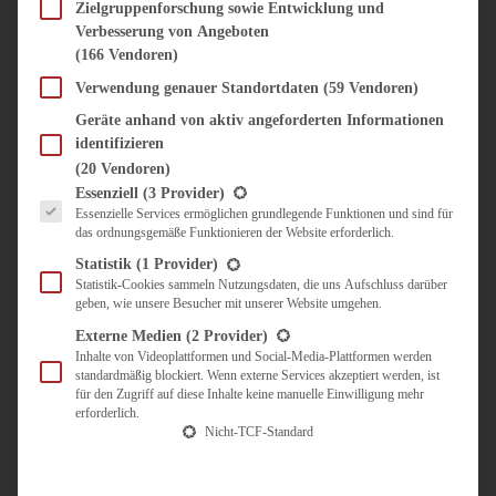
SÜSS & HERZHAFT
Zielgruppenforschung sowie Entwicklung und
Verbesserung von Angeboten
BROTAUFSTRICH
(166 Vendoren)
BRUNCH & FRÜHSTÜCK
DIPS, SAUCEN, CHUTNEYS
Verwendung genauer Standortdaten
(59 Vendoren)
KINDER-LIEBLINGSESSEN
Geräte anhand von aktiv angeforderten Informationen
KÜCHENGESCHENKE
identifizieren
OMAS REZEPTE
(20 Vendoren)
TARTES UND PIES
Es folgt eine Liste der Service-Gruppen, für die eine Einwilligung erteilt werden kann.
Essenziell
(3 Provider)
Essenzielle Services ermöglichen grundlegende Funktionen und sind für
UNTERWEGS
das ordnungsgemäße Funktionieren der Website erforderlich.
REISETIPPS
Statistik
(1 Provider)
KULINARISCH UNTERWEGS
Statistik-Cookies sammeln Nutzungsdaten, die uns Aufschluss darüber
geben, wie unsere Besucher mit unserer Website umgehen.
ÜBER MICH
ZUSAMMENARBEIT
Externe Medien
(2 Provider)
Inhalte von Videoplattformen und Social-Media-Plattformen werden
standardmäßig blockiert. Wenn externe Services akzeptiert werden, ist
für den Zugriff auf diese Inhalte keine manuelle Einwilligung mehr
erforderlich.
Nicht-TCF-Standard
Suche