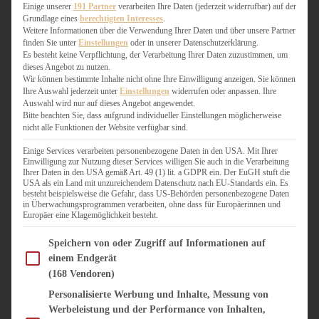
WEIHNACHTSBÄCKEREI
Einige unserer
191 Partner
verarbeiten Ihre Daten (jederzeit widerrufbar) auf der
Grundlage eines
berechtigten Interesses
.
ZIMTLIEBE
Weitere Informationen über die Verwendung Ihrer Daten und über unsere Partner
finden Sie unter
Einstellungen
oder in unserer Datenschutzerklärung.
HERZHAFT
Es besteht keine Verpflichtung, der Verarbeitung Ihrer Daten zuzustimmen, um
dieses Angebot zu nutzen.
BEILAGEN & GEMÜSE
Wir können bestimmte Inhalte nicht ohne Ihre Einwilligung anzeigen. Sie können
BURGER & SANDWICHES
Ihre Auswahl jederzeit unter
Einstellungen
widerrufen oder anpassen. Ihre
FIX AUF DEM TISCH
Auswahl wird nur auf dieses Angebot angewendet.
Bitte beachten Sie, dass aufgrund individueller Einstellungen möglicherweise
FLEISCH & FISCH
nicht alle Funktionen der Website verfügbar sind.
GRILLEN / BARBECUE
HERZHAFTES BACKEN
Einige Services verarbeiten personenbezogene Daten in den USA. Mit Ihrer
Einwilligung zur Nutzung dieser Services willigen Sie auch in die Verarbeitung
ONE-POT-GERICHTE
Ihrer Daten in den USA gemäß Art. 49 (1) lit. a GDPR ein. Der EuGH stuft die
PASTA & NUDELGERICHTE
USA als ein Land mit unzureichendem Datenschutz nach EU-Standards ein. Es
besteht beispielsweise die Gefahr, dass US-Behörden personenbezogene Daten
PIZZA, TARTES & QUICHES
in Überwachungsprogrammen verarbeiten, ohne dass für Europäerinnen und
REIS & RISOTTO
Europäer eine Klagemöglichkeit besteht.
SALATE & SNACKS
Im Folgenden finden Sie eine Liste der Zwecke des IAB Transparency and Consent Fram
SUPPENKASPEREIEN
Speichern von oder Zugriff auf Informationen auf
einem Endgerät
VEGAN HERZHAFT
(168 Vendoren)
VEGETARISCHES
VORSPEISEN
Personalisierte Werbung und Inhalte, Messung von
Werbeleistung und der Performance von Inhalten,