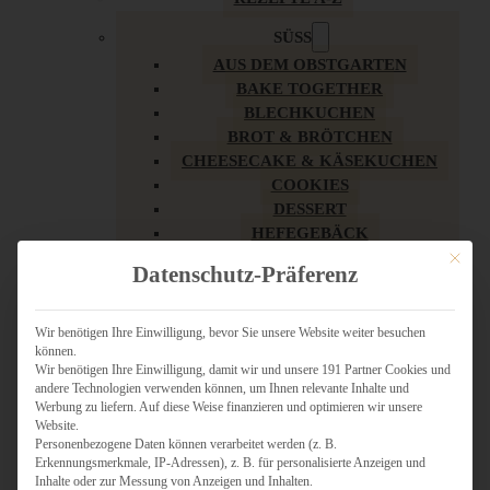
SÜSS
AUS DEM OBSTGARTEN
BAKE TOGETHER
BLECHKUCHEN
BROT & BRÖTCHEN
CHEESECAKE & KÄSEKUCHEN
COOKIES
DESSERT
HEFEGEBÄCK
KLASSIKER
Mit dies
Datenschutz-Präferenz
KUCHEN
LOW CARB & GESÜNDER
MY AMERICAN BAKERY
Wir benötigen Ihre Einwilligung, bevor Sie unsere Website weiter besuchen
können.
REZEPTE ZU OSTERN
Wir benötigen Ihre Einwilligung, damit wir und unsere 191 Partner Cookies und
SCHOKOLADIGES
andere Technologien verwenden können, um Ihnen relevante Inhalte und
SÜSSES HAUPTGERICHT
Werbung zu liefern. Auf diese Weise finanzieren und optimieren wir unsere
SÜSSES KLEINGEBÄCK
Website.
Personenbezogene Daten können verarbeitet werden (z. B.
TÖRTCHEN
Erkennungsmerkmale, IP-Adressen), z. B. für personalisierte Anzeigen und
VEGAN SÜSS
Inhalte oder zur Messung von Anzeigen und Inhalten.