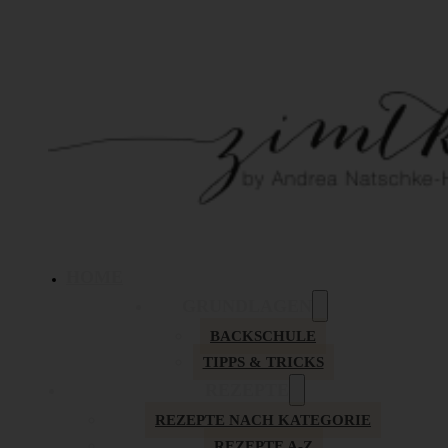
HOME
GRUNDLAGEN
BACKSCHULE
TIPPS & TRICKS
REZEPTE
REZEPTE NACH KATEGORIE
REZEPTE A-Z