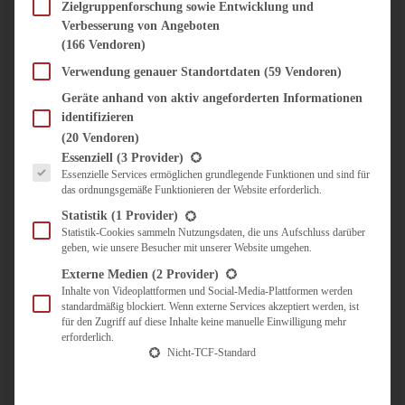
SÜSS & HERZHAFT
Zielgruppenforschung sowie Entwicklung und
Verbesserung von Angeboten
BROTAUFSTRICH
(166 Vendoren)
BRUNCH & FRÜHSTÜCK
DIPS, SAUCEN, CHUTNEYS
Verwendung genauer Standortdaten
(59 Vendoren)
KINDER-LIEBLINGSESSEN
Geräte anhand von aktiv angeforderten Informationen
KÜCHENGESCHENKE
identifizieren
OMAS REZEPTE
(20 Vendoren)
TARTES UND PIES
Es folgt eine Liste der Service-Gruppen, für die eine Einwilligung erteilt werden kann.
Essenziell
(3 Provider)
Essenzielle Services ermöglichen grundlegende Funktionen und sind für
UNTERWEGS
das ordnungsgemäße Funktionieren der Website erforderlich.
REISETIPPS
Statistik
(1 Provider)
KULINARISCH UNTERWEGS
Statistik-Cookies sammeln Nutzungsdaten, die uns Aufschluss darüber
geben, wie unsere Besucher mit unserer Website umgehen.
ÜBER MICH
ZUSAMMENARBEIT
Externe Medien
(2 Provider)
Inhalte von Videoplattformen und Social-Media-Plattformen werden
standardmäßig blockiert. Wenn externe Services akzeptiert werden, ist
für den Zugriff auf diese Inhalte keine manuelle Einwilligung mehr
erforderlich.
Nicht-TCF-Standard
Suche