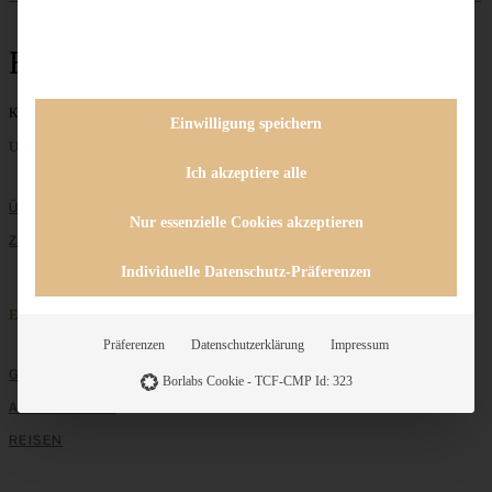
Halloween
Keine Beiträge gefunden
Einwilligung speichern
Unternehmen
Ich akzeptiere alle
ÜBER MICH
Nur essenzielle Cookies akzeptieren
ZUSAMMENARBEIT
Individuelle Datenschutz-Präferenzen
Entdecken
Präferenzen
Datenschutzerklärung
Impressum
GRUNDLAGEN
Borlabs Cookie - TCF-CMP Id: 323
ALLE REZEPTE
REISEN