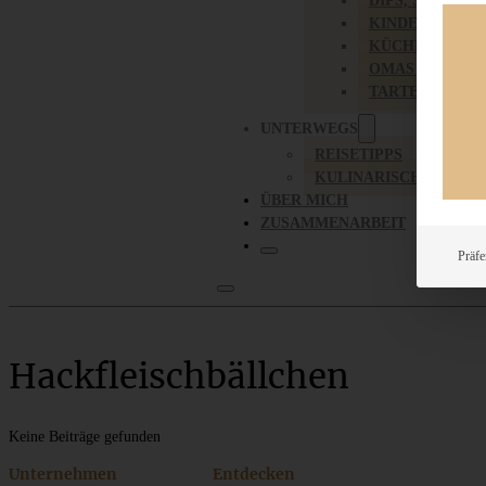
DIPS, SAUCEN,
KINDER-LIEBL
KÜCHENGESC
OMAS REZEPT
TARTES UND PI
UNTERWEGS
REISETIPPS
KULINARISCH UNTER
ÜBER MICH
ZUSAMMENARBEIT
Präfe
Hackfleischbällchen
Keine Beiträge gefunden
Unternehmen
Entdecken