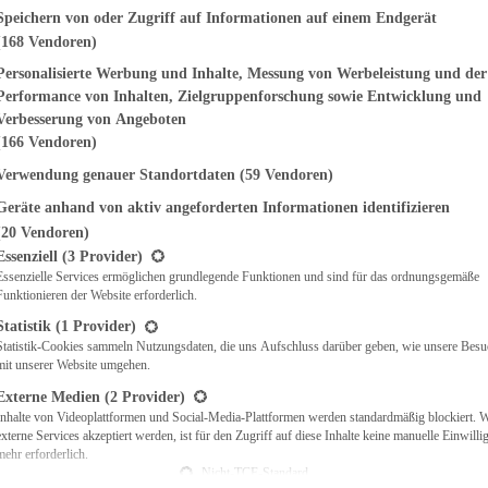
genden finden Sie eine Liste der Zwecke des IAB Transparency and Consent Fr
Speichern von oder Zugriff auf Informationen auf einem Endgerät
(168 Vendoren)
EMÜSE
NDWICHES
Personalisierte Werbung und Inhalte, Messung von Werbeleistung und der
ISCH
Performance von Inhalten, Zielgruppenforschung sowie Entwicklung und
CH
Verbesserung von Angeboten
RBECUE
(166 Vendoren)
BACKEN
Verwendung genauer Standortdaten
(59 Vendoren)
CHTE
Geräte anhand von aktiv angeforderten Informationen identifizieren
LGERICHTE
 & QUICHES
(20 Vendoren)
t eine Liste der Service-Gruppen, für die eine Einwilligung erteilt werden ka
O
Essenziell
(3 Provider)
Essenzielle Services ermöglichen grundlegende Funktionen und sind für das ordnungsgemäße
CKS
Funktionieren der Website erforderlich.
REIEN
AFT
Statistik
(1 Provider)
ES
Statistik-Cookies sammeln Nutzungsdaten, die uns Aufschluss darüber geben, wie unsere Besu
mit unserer Website umgehen.
Externe Medien
(2 Provider)
Inhalte von Videoplattformen und Social-Media-Plattformen werden standardmäßig blockiert. 
externe Services akzeptiert werden, ist für den Zugriff auf diese Inhalte keine manuelle Einwill
CH
mehr erforderlich.
ÜHSTÜCK
Nicht-TCF-Standard