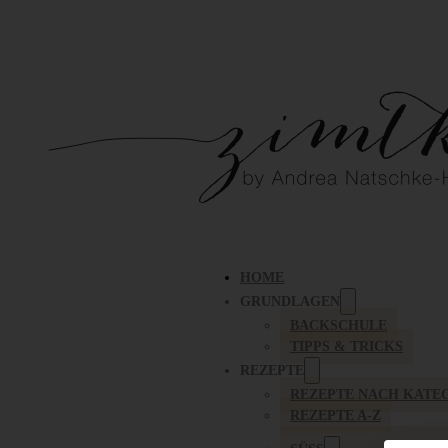
HOME
GRUNDLAGEN
BACKSCHULE
TIPPS & TRICKS
REZEPTE
REZEPTE NACH KATE
REZEPTE A-Z