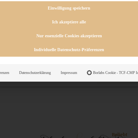
 CHUTNEYS
INGSESSEN
Einwilligung speichern
HENKE
E
Ich akzeptiere alle
ES
Nur essenzielle Cookies akzeptieren
Individuelle Datenschutz-Präferenzen
WEGS
renzen
Datenschutzerklärung
Impressum
Borlabs Cookie - TCF-CMP Id
Suche
Beliebt