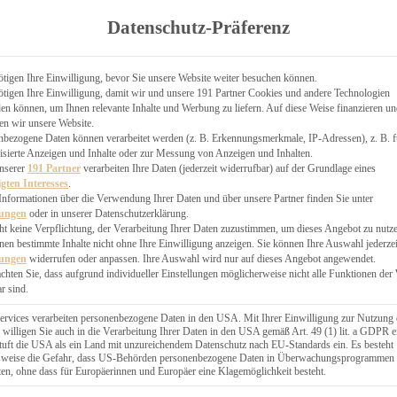
TGARTEN
Datenschutz-Präferenz
ER
N
CHEN
tigen Ihre Einwilligung, bevor Sie unsere Website weiter besuchen können.
tigen Ihre Einwilligung, damit wir und unsere 191 Partner Cookies und andere Technologien
& KÄSEKUCHEN
n können, um Ihnen relevante Inhalte und Werbung zu liefern. Auf diese Weise finanzieren u
en wir unsere Website.
nbezogene Daten können verarbeitet werden (z. B. Erkennungsmerkmale, IP-Adressen), z. B. f
isierte Anzeigen und Inhalte oder zur Messung von Anzeigen und Inhalten.
unserer
191 Partner
verarbeiten Ihre Daten (jederzeit widerrufbar) auf der Grundlage eines
igten Interesses
.
Informationen über die Verwendung Ihrer Daten und über unsere Partner finden Sie unter
GESÜNDER
lungen
oder in unserer Datenschutzerklärung.
 BAKERY
ht keine Verpflichtung, der Verarbeitung Ihrer Daten zuzustimmen, um dieses Angebot zu nutz
en bestimmte Inhalte nicht ohne Ihre Einwilligung anzeigen. Sie können Ihre Auswahl jederzei
STERN
lungen
widerrufen oder anpassen. Ihre Auswahl wird nur auf dieses Angebot angewendet.
ES
achten Sie, dass aufgrund individueller Einstellungen möglicherweise nicht alle Funktionen der
GERICHT
r sind.
EBÄCK
ervices verarbeiten personenbezogene Daten in den USA. Mit Ihrer Einwilligung zur Nutzung 
 willigen Sie auch in die Verarbeitung Ihrer Daten in den USA gemäß Art. 49 (1) lit. a GDPR e
uft die USA als ein Land mit unzureichendem Datenschutz nach EU-Standards ein. Es besteht
ÄCKEREI
lsweise die Gefahr, dass US-Behörden personenbezogene Daten in Überwachungsprogrammen
ten, ohne dass für Europäerinnen und Europäer eine Klagemöglichkeit besteht.