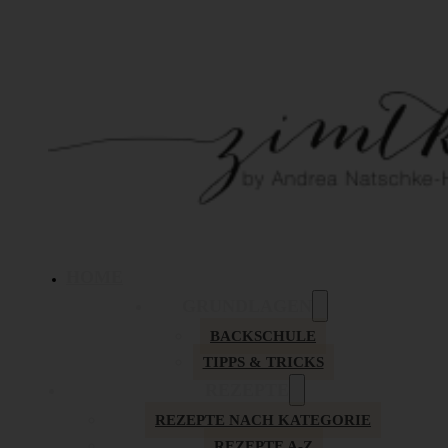
HOME
GRUNDLAGEN
BACKSCHULE
TIPPS & TRICKS
REZEPTE
REZEPTE NACH KATEGORIE
REZEPTE A-Z