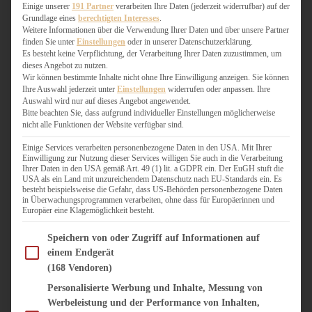
WEIHNACHTSBÄCKEREI
Einige unserer
191 Partner
verarbeiten Ihre Daten (jederzeit widerrufbar) auf der
Grundlage eines
berechtigten Interesses
.
ZIMTLIEBE
Weitere Informationen über die Verwendung Ihrer Daten und über unsere Partner
finden Sie unter
Einstellungen
oder in unserer Datenschutzerklärung.
HERZHAFT
Es besteht keine Verpflichtung, der Verarbeitung Ihrer Daten zuzustimmen, um
dieses Angebot zu nutzen.
BEILAGEN & GEMÜSE
Wir können bestimmte Inhalte nicht ohne Ihre Einwilligung anzeigen. Sie können
BURGER & SANDWICHES
Ihre Auswahl jederzeit unter
Einstellungen
widerrufen oder anpassen. Ihre
FIX AUF DEM TISCH
Auswahl wird nur auf dieses Angebot angewendet.
Bitte beachten Sie, dass aufgrund individueller Einstellungen möglicherweise
FLEISCH & FISCH
nicht alle Funktionen der Website verfügbar sind.
GRILLEN / BARBECUE
HERZHAFTES BACKEN
Einige Services verarbeiten personenbezogene Daten in den USA. Mit Ihrer
Einwilligung zur Nutzung dieser Services willigen Sie auch in die Verarbeitung
ONE-POT-GERICHTE
Ihrer Daten in den USA gemäß Art. 49 (1) lit. a GDPR ein. Der EuGH stuft die
PASTA & NUDELGERICHTE
USA als ein Land mit unzureichendem Datenschutz nach EU-Standards ein. Es
besteht beispielsweise die Gefahr, dass US-Behörden personenbezogene Daten
PIZZA, TARTES & QUICHES
in Überwachungsprogrammen verarbeiten, ohne dass für Europäerinnen und
REIS & RISOTTO
Europäer eine Klagemöglichkeit besteht.
SALATE & SNACKS
Im Folgenden finden Sie eine Liste der Zwecke des IAB Transparency and Consent Fram
SUPPENKASPEREIEN
Speichern von oder Zugriff auf Informationen auf
einem Endgerät
VEGAN HERZHAFT
(168 Vendoren)
VEGETARISCHES
VORSPEISEN
Personalisierte Werbung und Inhalte, Messung von
Werbeleistung und der Performance von Inhalten,