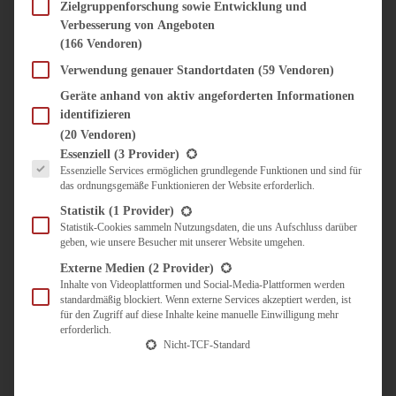
SÜSS & HERZHAFT
Zielgruppenforschung sowie Entwicklung und
Verbesserung von Angeboten
BROTAUFSTRICH
(166 Vendoren)
BRUNCH & FRÜHSTÜCK
DIPS, SAUCEN, CHUTNEYS
Verwendung genauer Standortdaten
(59 Vendoren)
KINDER-LIEBLINGSESSEN
Geräte anhand von aktiv angeforderten Informationen
KÜCHENGESCHENKE
identifizieren
OMAS REZEPTE
(20 Vendoren)
TARTES UND PIES
Es folgt eine Liste der Service-Gruppen, für die eine Einwilligung erteilt werden kann.
Essenziell
(3 Provider)
Essenzielle Services ermöglichen grundlegende Funktionen und sind für
UNTERWEGS
das ordnungsgemäße Funktionieren der Website erforderlich.
REISETIPPS
Statistik
(1 Provider)
KULINARISCH UNTERWEGS
Statistik-Cookies sammeln Nutzungsdaten, die uns Aufschluss darüber
geben, wie unsere Besucher mit unserer Website umgehen.
ÜBER MICH
ZUSAMMENARBEIT
Externe Medien
(2 Provider)
Inhalte von Videoplattformen und Social-Media-Plattformen werden
standardmäßig blockiert. Wenn externe Services akzeptiert werden, ist
für den Zugriff auf diese Inhalte keine manuelle Einwilligung mehr
erforderlich.
Nicht-TCF-Standard
Suche