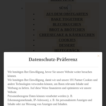
SÜSS
AUS DEM OBSTGARTEN
BAKE TOGETHER
BLECHKUCHEN
BROT & BRÖTCHEN
CHEESECAKE & KÄSEKUCHEN
COOKIES
DESSERT
HEFEGEBÄCK
KLASSIKER
Mit dies
Datenschutz-Präferenz
KUCHEN
LOW CARB & GESÜNDER
MY AMERICAN BAKERY
Wir benötigen Ihre Einwilligung, bevor Sie unsere Website weiter besuchen
können.
REZEPTE ZU OSTERN
Wir benötigen Ihre Einwilligung, damit wir und unsere 191 Partner Cookies und
SCHOKOLADIGES
andere Technologien verwenden können, um Ihnen relevante Inhalte und
SÜSSES HAUPTGERICHT
Werbung zu liefern. Auf diese Weise finanzieren und optimieren wir unsere
SÜSSES KLEINGEBÄCK
Website.
Personenbezogene Daten können verarbeitet werden (z. B.
TÖRTCHEN
Erkennungsmerkmale, IP-Adressen), z. B. für personalisierte Anzeigen und
VEGAN SÜSS
Inhalte oder zur Messung von Anzeigen und Inhalten.