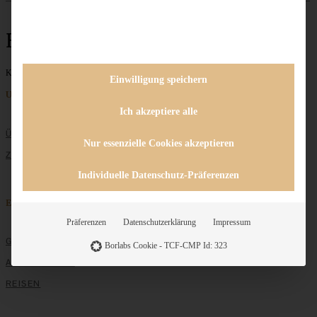
Hackbällchen
Keine Beiträge gefunden
Einwilligung speichern
Unternehmen
Ich akzeptiere alle
ÜBER MICH
Nur essenzielle Cookies akzeptieren
ZUSAMMENARBEIT
Individuelle Datenschutz-Präferenzen
Entdecken
Präferenzen
Datenschutzerklärung
Impressum
GRUNDLAGEN
Borlabs Cookie - TCF-CMP Id: 323
ALLE REZEPTE
REISEN