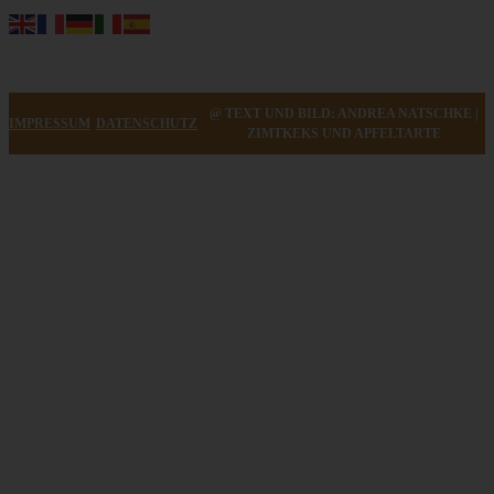
@ TEXT UND BILD: ANDREA NATSCHKE |
IMPRESSUM
DATENSCHUTZ
ZIMTKEKS UND APFELTARTE