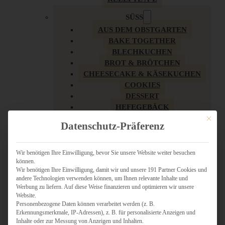
SÜSS
AUS DEM OBSTGARTEN
BAKE TOGETHER
BLECHKUCHEN
BROT & BRÖTCHEN
CHEESECAKE & KÄSEKUCHEN
COOKIES
DESSERT
HEFEGEBÄCK
KLASSIKER
Mit dies
Datenschutz-Präferenz
KUCHEN
LOW CARB & GESÜNDER
MY AMERICAN BAKERY
Wir benötigen Ihre Einwilligung, bevor Sie unsere Website weiter besuchen
können.
REZEPTE ZU OSTERN
Wir benötigen Ihre Einwilligung, damit wir und unsere 191 Partner Cookies und
SCHOKOLADIGES
andere Technologien verwenden können, um Ihnen relevante Inhalte und
SÜSSES HAUPTGERICHT
Werbung zu liefern. Auf diese Weise finanzieren und optimieren wir unsere
SÜSSES KLEINGEBÄCK
Website.
Personenbezogene Daten können verarbeitet werden (z. B.
TÖRTCHEN
Erkennungsmerkmale, IP-Adressen), z. B. für personalisierte Anzeigen und
VEGAN SÜSS
Inhalte oder zur Messung von Anzeigen und Inhalten.