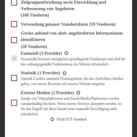
SÜSS & HERZHAFT
Zielgruppenforschung sowie Entwicklung und
Verbesserung von Angeboten
BROTAUFSTRICH
(166 Vendoren)
BRUNCH & FRÜHSTÜCK
DIPS, SAUCEN, CHUTNEYS
Verwendung genauer Standortdaten
(59 Vendoren)
KINDER-LIEBLINGSESSEN
Geräte anhand von aktiv angeforderten Informationen
KÜCHENGESCHENKE
identifizieren
OMAS REZEPTE
(20 Vendoren)
TARTES UND PIES
Es folgt eine Liste der Service-Gruppen, für die eine Einwilligung erteilt werden kann.
Essenziell
(3 Provider)
Essenzielle Services ermöglichen grundlegende Funktionen und sind für
UNTERWEGS
das ordnungsgemäße Funktionieren der Website erforderlich.
REISETIPPS
Statistik
(1 Provider)
KULINARISCH UNTERWEGS
Statistik-Cookies sammeln Nutzungsdaten, die uns Aufschluss darüber
geben, wie unsere Besucher mit unserer Website umgehen.
ÜBER MICH
ZUSAMMENARBEIT
Externe Medien
(2 Provider)
Inhalte von Videoplattformen und Social-Media-Plattformen werden
standardmäßig blockiert. Wenn externe Services akzeptiert werden, ist
für den Zugriff auf diese Inhalte keine manuelle Einwilligung mehr
erforderlich.
Nicht-TCF-Standard
Suche