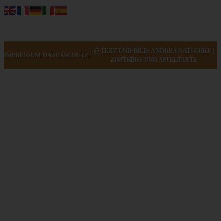
@ TEXT UND BILD: ANDREA NATSCHKE |
IMPRESSUM
DATENSCHUTZ
ZIMTKEKS UND APFELTARTE