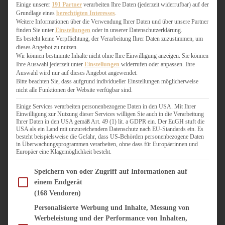
WEIHNACHTSBÄCKEREI
Einige unserer
191 Partner
verarbeiten Ihre Daten (jederzeit widerrufbar) auf der
Grundlage eines
berechtigten Interesses
.
ZIMTLIEBE
Weitere Informationen über die Verwendung Ihrer Daten und über unsere Partner
finden Sie unter
Einstellungen
oder in unserer Datenschutzerklärung.
HERZHAFT
Es besteht keine Verpflichtung, der Verarbeitung Ihrer Daten zuzustimmen, um
dieses Angebot zu nutzen.
BEILAGEN & GEMÜSE
Wir können bestimmte Inhalte nicht ohne Ihre Einwilligung anzeigen. Sie können
BURGER & SANDWICHES
Ihre Auswahl jederzeit unter
Einstellungen
widerrufen oder anpassen. Ihre
FIX AUF DEM TISCH
Auswahl wird nur auf dieses Angebot angewendet.
Bitte beachten Sie, dass aufgrund individueller Einstellungen möglicherweise
FLEISCH & FISCH
nicht alle Funktionen der Website verfügbar sind.
GRILLEN / BARBECUE
HERZHAFTES BACKEN
Einige Services verarbeiten personenbezogene Daten in den USA. Mit Ihrer
Einwilligung zur Nutzung dieser Services willigen Sie auch in die Verarbeitung
ONE-POT-GERICHTE
Ihrer Daten in den USA gemäß Art. 49 (1) lit. a GDPR ein. Der EuGH stuft die
PASTA & NUDELGERICHTE
USA als ein Land mit unzureichendem Datenschutz nach EU-Standards ein. Es
besteht beispielsweise die Gefahr, dass US-Behörden personenbezogene Daten
PIZZA, TARTES & QUICHES
in Überwachungsprogrammen verarbeiten, ohne dass für Europäerinnen und
REIS & RISOTTO
Europäer eine Klagemöglichkeit besteht.
SALATE & SNACKS
Im Folgenden finden Sie eine Liste der Zwecke des IAB Transparency and Consent Fram
SUPPENKASPEREIEN
Speichern von oder Zugriff auf Informationen auf
einem Endgerät
VEGAN HERZHAFT
(168 Vendoren)
VEGETARISCHES
VORSPEISEN
Personalisierte Werbung und Inhalte, Messung von
Werbeleistung und der Performance von Inhalten,