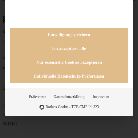
gut vorzubereiten
Keine Beiträge gefunden
Einwilligung speichern
Unternehmen
Ich akzeptiere alle
ÜBER MICH
Nur essenzielle Cookies akzeptieren
ZUSAMMENARBEIT
Individuelle Datenschutz-Präferenzen
Entdecken
Präferenzen
Datenschutzerklärung
Impressum
GRUNDLAGEN
Borlabs Cookie - TCF-CMP Id: 323
ALLE REZEPTE
REISEN