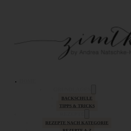
HOME
GRUNDLAGEN
BACKSCHULE
TIPPS & TRICKS
REZEPTE
REZEPTE NACH KATEGORIE
REZEPTE A-Z