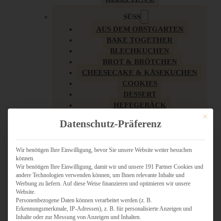
SÜSS
AUS DEM OBSTGARTEN
BAKE TOGETHER
BLECHKUCHEN
BROT & BRÖTCHEN
CHEESECAKE & KÄSEKUCHEN
COOKIES
DESSERT
HEFEGEBÄCK
KLASSIKER
Mit dies
Datenschutz-Präferenz
KUCHEN
LOW CARB & GESÜNDER
MY AMERICAN BAKERY
Wir benötigen Ihre Einwilligung, bevor Sie unsere Website weiter besuchen
können.
REZEPTE ZU OSTERN
Wir benötigen Ihre Einwilligung, damit wir und unsere 191 Partner Cookies und
SCHOKOLADIGES
andere Technologien verwenden können, um Ihnen relevante Inhalte und
SÜSSES HAUPTGERICHT
Werbung zu liefern. Auf diese Weise finanzieren und optimieren wir unsere
SÜSSES KLEINGEBÄCK
Website.
Personenbezogene Daten können verarbeitet werden (z. B.
TÖRTCHEN
Erkennungsmerkmale, IP-Adressen), z. B. für personalisierte Anzeigen und
VEGAN SÜSS
Inhalte oder zur Messung von Anzeigen und Inhalten.