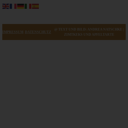
@ TEXT UND BILD: ANDREA NATSCHKE |
IMPRESSUM
DATENSCHUTZ
ZIMTKEKS UND APFELTARTE