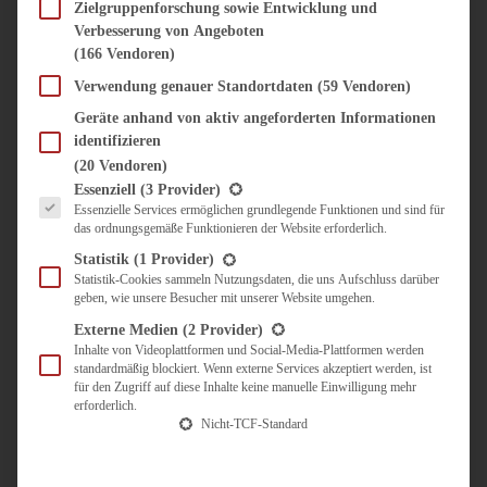
SÜSS & HERZHAFT
Zielgruppenforschung sowie Entwicklung und
Verbesserung von Angeboten
BROTAUFSTRICH
(166 Vendoren)
BRUNCH & FRÜHSTÜCK
DIPS, SAUCEN, CHUTNEYS
Verwendung genauer Standortdaten
(59 Vendoren)
KINDER-LIEBLINGSESSEN
Geräte anhand von aktiv angeforderten Informationen
KÜCHENGESCHENKE
identifizieren
OMAS REZEPTE
(20 Vendoren)
TARTES UND PIES
Es folgt eine Liste der Service-Gruppen, für die eine Einwilligung erteilt werden kann.
Essenziell
(3 Provider)
Essenzielle Services ermöglichen grundlegende Funktionen und sind für
UNTERWEGS
das ordnungsgemäße Funktionieren der Website erforderlich.
REISETIPPS
Statistik
(1 Provider)
KULINARISCH UNTERWEGS
Statistik-Cookies sammeln Nutzungsdaten, die uns Aufschluss darüber
geben, wie unsere Besucher mit unserer Website umgehen.
ÜBER MICH
ZUSAMMENARBEIT
Externe Medien
(2 Provider)
Inhalte von Videoplattformen und Social-Media-Plattformen werden
standardmäßig blockiert. Wenn externe Services akzeptiert werden, ist
für den Zugriff auf diese Inhalte keine manuelle Einwilligung mehr
erforderlich.
Nicht-TCF-Standard
Suche