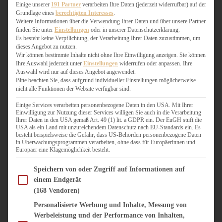
WEIHNACHTSBÄCKEREI
Einige unserer
191 Partner
verarbeiten Ihre Daten (jederzeit widerrufbar) auf der
Grundlage eines
berechtigten Interesses
.
ZIMTLIEBE
Weitere Informationen über die Verwendung Ihrer Daten und über unsere Partner
finden Sie unter
Einstellungen
oder in unserer Datenschutzerklärung.
HERZHAFT
Es besteht keine Verpflichtung, der Verarbeitung Ihrer Daten zuzustimmen, um
dieses Angebot zu nutzen.
BEILAGEN & GEMÜSE
Wir können bestimmte Inhalte nicht ohne Ihre Einwilligung anzeigen. Sie können
BURGER & SANDWICHES
Ihre Auswahl jederzeit unter
Einstellungen
widerrufen oder anpassen. Ihre
FIX AUF DEM TISCH
Auswahl wird nur auf dieses Angebot angewendet.
Bitte beachten Sie, dass aufgrund individueller Einstellungen möglicherweise
FLEISCH & FISCH
nicht alle Funktionen der Website verfügbar sind.
GRILLEN / BARBECUE
HERZHAFTES BACKEN
Einige Services verarbeiten personenbezogene Daten in den USA. Mit Ihrer
Einwilligung zur Nutzung dieser Services willigen Sie auch in die Verarbeitung
ONE-POT-GERICHTE
Ihrer Daten in den USA gemäß Art. 49 (1) lit. a GDPR ein. Der EuGH stuft die
PASTA & NUDELGERICHTE
USA als ein Land mit unzureichendem Datenschutz nach EU-Standards ein. Es
besteht beispielsweise die Gefahr, dass US-Behörden personenbezogene Daten
PIZZA, TARTES & QUICHES
in Überwachungsprogrammen verarbeiten, ohne dass für Europäerinnen und
REIS & RISOTTO
Europäer eine Klagemöglichkeit besteht.
SALATE & SNACKS
Im Folgenden finden Sie eine Liste der Zwecke des IAB Transparency and Consent Fram
SUPPENKASPEREIEN
Speichern von oder Zugriff auf Informationen auf
einem Endgerät
VEGAN HERZHAFT
(168 Vendoren)
VEGETARISCHES
VORSPEISEN
Personalisierte Werbung und Inhalte, Messung von
Werbeleistung und der Performance von Inhalten,