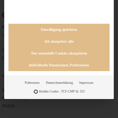
Gulasch
Keine Beiträge gefunden
Einwilligung speichern
Unternehmen
Ich akzeptiere alle
ÜBER MICH
Nur essenzielle Cookies akzeptieren
ZUSAMMENARBEIT
Individuelle Datenschutz-Präferenzen
Entdecken
Präferenzen
Datenschutzerklärung
Impressum
GRUNDLAGEN
Borlabs Cookie - TCF-CMP Id: 323
ALLE REZEPTE
REISEN