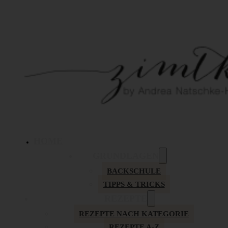
HOME
GRUNDLAGEN
BACKSCHULE
TIPPS & TRICKS
REZEPTE
REZEPTE NACH KATEGORIE
REZEPTE A-Z