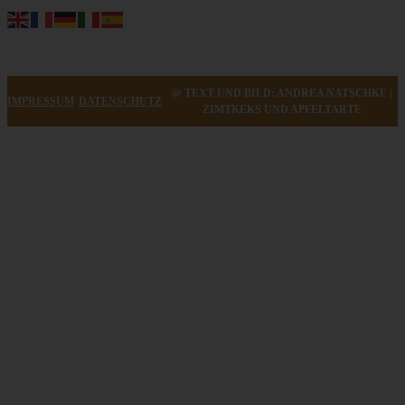
@ TEXT UND BILD: ANDREA NATSCHKE |
IMPRESSUM
DATENSCHUTZ
ZIMTKEKS UND APFELTARTE