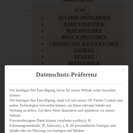
SÜSS
AUS DEM OBSTGARTEN
BAKE TOGETHER
BLECHKUCHEN
BROT & BRÖTCHEN
CHEESECAKE & KÄSEKUCHEN
COOKIES
DESSERT
HEFEGEBÄCK
KLASSIKER
Mit dies
Datenschutz-Präferenz
KUCHEN
LOW CARB & GESÜNDER
MY AMERICAN BAKERY
Wir benötigen Ihre Einwilligung, bevor Sie unsere Website weiter besuchen
können.
REZEPTE ZU OSTERN
Wir benötigen Ihre Einwilligung, damit wir und unsere 191 Partner Cookies und
SCHOKOLADIGES
andere Technologien verwenden können, um Ihnen relevante Inhalte und
SÜSSES HAUPTGERICHT
Werbung zu liefern. Auf diese Weise finanzieren und optimieren wir unsere
SÜSSES KLEINGEBÄCK
Website.
Personenbezogene Daten können verarbeitet werden (z. B.
TÖRTCHEN
Erkennungsmerkmale, IP-Adressen), z. B. für personalisierte Anzeigen und
VEGAN SÜSS
Inhalte oder zur Messung von Anzeigen und Inhalten.