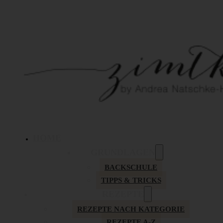
HOME
GRUNDLAGEN
BACKSCHULE
TIPPS & TRICKS
REZEPTE
REZEPTE NACH KATEGORIE
REZEPTE A-Z