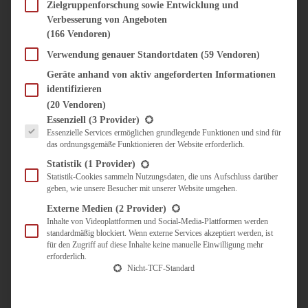
SÜSS & HERZHAFT
Zielgruppenforschung sowie Entwicklung und
Verbesserung von Angeboten
BROTAUFSTRICH
(166 Vendoren)
BRUNCH & FRÜHSTÜCK
DIPS, SAUCEN, CHUTNEYS
Verwendung genauer Standortdaten
(59 Vendoren)
KINDER-LIEBLINGSESSEN
Geräte anhand von aktiv angeforderten Informationen
KÜCHENGESCHENKE
identifizieren
OMAS REZEPTE
(20 Vendoren)
TARTES UND PIES
Es folgt eine Liste der Service-Gruppen, für die eine Einwilligung erteilt werden kann.
Essenziell
(3 Provider)
Essenzielle Services ermöglichen grundlegende Funktionen und sind für
UNTERWEGS
das ordnungsgemäße Funktionieren der Website erforderlich.
REISETIPPS
Statistik
(1 Provider)
KULINARISCH UNTERWEGS
Statistik-Cookies sammeln Nutzungsdaten, die uns Aufschluss darüber
geben, wie unsere Besucher mit unserer Website umgehen.
ÜBER MICH
ZUSAMMENARBEIT
Externe Medien
(2 Provider)
Inhalte von Videoplattformen und Social-Media-Plattformen werden
standardmäßig blockiert. Wenn externe Services akzeptiert werden, ist
für den Zugriff auf diese Inhalte keine manuelle Einwilligung mehr
erforderlich.
Nicht-TCF-Standard
Suche