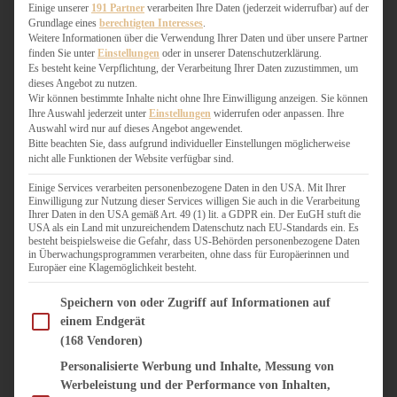
WEIHNACHTSBÄCKEREI
Einige unserer
191 Partner
verarbeiten Ihre Daten (jederzeit widerrufbar) auf der
Grundlage eines
berechtigten Interesses
.
ZIMTLIEBE
Weitere Informationen über die Verwendung Ihrer Daten und über unsere Partner
finden Sie unter
Einstellungen
oder in unserer Datenschutzerklärung.
HERZHAFT
Es besteht keine Verpflichtung, der Verarbeitung Ihrer Daten zuzustimmen, um
dieses Angebot zu nutzen.
BEILAGEN & GEMÜSE
Wir können bestimmte Inhalte nicht ohne Ihre Einwilligung anzeigen. Sie können
BURGER & SANDWICHES
Ihre Auswahl jederzeit unter
Einstellungen
widerrufen oder anpassen. Ihre
FIX AUF DEM TISCH
Auswahl wird nur auf dieses Angebot angewendet.
Bitte beachten Sie, dass aufgrund individueller Einstellungen möglicherweise
FLEISCH & FISCH
nicht alle Funktionen der Website verfügbar sind.
GRILLEN / BARBECUE
HERZHAFTES BACKEN
Einige Services verarbeiten personenbezogene Daten in den USA. Mit Ihrer
Einwilligung zur Nutzung dieser Services willigen Sie auch in die Verarbeitung
ONE-POT-GERICHTE
Ihrer Daten in den USA gemäß Art. 49 (1) lit. a GDPR ein. Der EuGH stuft die
PASTA & NUDELGERICHTE
USA als ein Land mit unzureichendem Datenschutz nach EU-Standards ein. Es
besteht beispielsweise die Gefahr, dass US-Behörden personenbezogene Daten
PIZZA, TARTES & QUICHES
in Überwachungsprogrammen verarbeiten, ohne dass für Europäerinnen und
REIS & RISOTTO
Europäer eine Klagemöglichkeit besteht.
SALATE & SNACKS
Im Folgenden finden Sie eine Liste der Zwecke des IAB Transparency and Consent Fram
SUPPENKASPEREIEN
Speichern von oder Zugriff auf Informationen auf
einem Endgerät
VEGAN HERZHAFT
(168 Vendoren)
VEGETARISCHES
VORSPEISEN
Personalisierte Werbung und Inhalte, Messung von
Werbeleistung und der Performance von Inhalten,