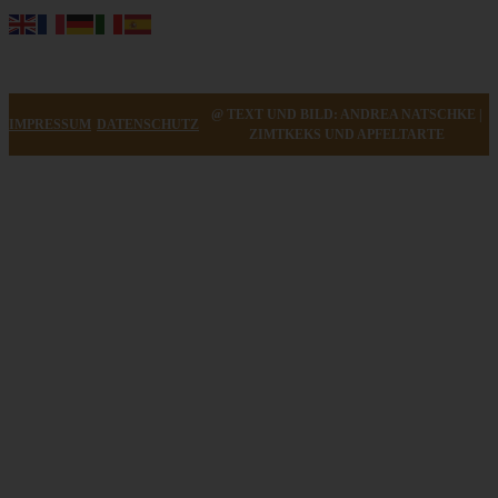
@ TEXT UND BILD: ANDREA NATSCHKE |
IMPRESSUM
DATENSCHUTZ
ZIMTKEKS UND APFELTARTE