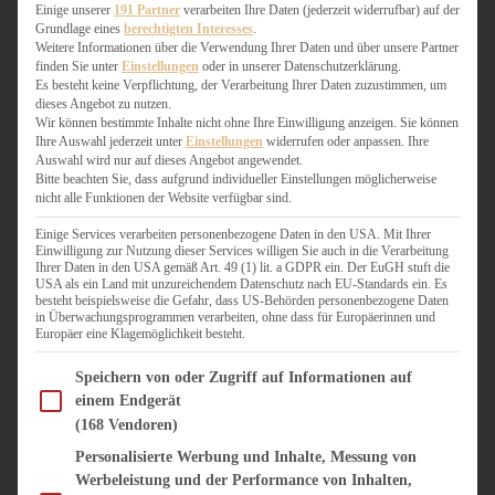
WEIHNACHTSBÄCKEREI
Einige unserer
191 Partner
verarbeiten Ihre Daten (jederzeit widerrufbar) auf der
Grundlage eines
berechtigten Interesses
.
ZIMTLIEBE
Weitere Informationen über die Verwendung Ihrer Daten und über unsere Partner
finden Sie unter
Einstellungen
oder in unserer Datenschutzerklärung.
HERZHAFT
Es besteht keine Verpflichtung, der Verarbeitung Ihrer Daten zuzustimmen, um
dieses Angebot zu nutzen.
BEILAGEN & GEMÜSE
Wir können bestimmte Inhalte nicht ohne Ihre Einwilligung anzeigen. Sie können
BURGER & SANDWICHES
Ihre Auswahl jederzeit unter
Einstellungen
widerrufen oder anpassen. Ihre
FIX AUF DEM TISCH
Auswahl wird nur auf dieses Angebot angewendet.
Bitte beachten Sie, dass aufgrund individueller Einstellungen möglicherweise
FLEISCH & FISCH
nicht alle Funktionen der Website verfügbar sind.
GRILLEN / BARBECUE
HERZHAFTES BACKEN
Einige Services verarbeiten personenbezogene Daten in den USA. Mit Ihrer
Einwilligung zur Nutzung dieser Services willigen Sie auch in die Verarbeitung
ONE-POT-GERICHTE
Ihrer Daten in den USA gemäß Art. 49 (1) lit. a GDPR ein. Der EuGH stuft die
PASTA & NUDELGERICHTE
USA als ein Land mit unzureichendem Datenschutz nach EU-Standards ein. Es
besteht beispielsweise die Gefahr, dass US-Behörden personenbezogene Daten
PIZZA, TARTES & QUICHES
in Überwachungsprogrammen verarbeiten, ohne dass für Europäerinnen und
REIS & RISOTTO
Europäer eine Klagemöglichkeit besteht.
SALATE & SNACKS
Im Folgenden finden Sie eine Liste der Zwecke des IAB Transparency and Consent Fram
SUPPENKASPEREIEN
Speichern von oder Zugriff auf Informationen auf
einem Endgerät
VEGAN HERZHAFT
(168 Vendoren)
VEGETARISCHES
VORSPEISEN
Personalisierte Werbung und Inhalte, Messung von
Werbeleistung und der Performance von Inhalten,