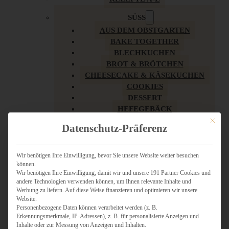
SÜSS
AUS DEM OBSTGARTEN
BAKE TOGETHER
BLECHKUCHEN
BROT & BRÖTCHEN
CHEESECAKE & KÄSEKUCHEN
COOKIES
DESSERT
HEFEGEBÄCK
KLASSIKER
Mit dies
Datenschutz-Präferenz
KUCHEN
LOW CARB & GESÜNDER
MY AMERICAN BAKERY
Wir benötigen Ihre Einwilligung, bevor Sie unsere Website weiter besuchen
können.
REZEPTE ZU OSTERN
Wir benötigen Ihre Einwilligung, damit wir und unsere 191 Partner Cookies und
SCHOKOLADIGES
andere Technologien verwenden können, um Ihnen relevante Inhalte und
SÜSSES HAUPTGERICHT
Werbung zu liefern. Auf diese Weise finanzieren und optimieren wir unsere
SÜSSES KLEINGEBÄCK
Website.
Personenbezogene Daten können verarbeitet werden (z. B.
TÖRTCHEN
Erkennungsmerkmale, IP-Adressen), z. B. für personalisierte Anzeigen und
VEGAN SÜSS
Inhalte oder zur Messung von Anzeigen und Inhalten.