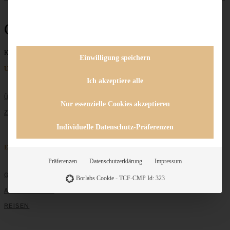
Greetsiel
Keine Beiträge gefunden
Einwilligung speichern
Unternehmen
Ich akzeptiere alle
ÜBER MICH
Nur essenzielle Cookies akzeptieren
ZUSAMMENARBEIT
Individuelle Datenschutz-Präferenzen
Entdecken
Präferenzen
Datenschutzerklärung
Impressum
GRUNDLAGEN
Borlabs Cookie - TCF-CMP Id: 323
ALLE REZEPTE
REISEN