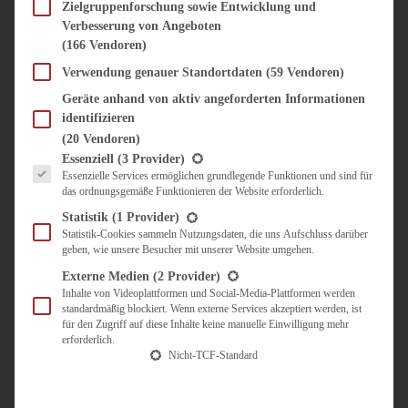
SÜSS & HERZHAFT
Zielgruppenforschung sowie Entwicklung und
Verbesserung von Angeboten
BROTAUFSTRICH
(166 Vendoren)
BRUNCH & FRÜHSTÜCK
DIPS, SAUCEN, CHUTNEYS
Verwendung genauer Standortdaten
(59 Vendoren)
KINDER-LIEBLINGSESSEN
Geräte anhand von aktiv angeforderten Informationen
KÜCHENGESCHENKE
identifizieren
OMAS REZEPTE
(20 Vendoren)
TARTES UND PIES
Es folgt eine Liste der Service-Gruppen, für die eine Einwilligung erteilt werden kann.
Essenziell
(3 Provider)
Essenzielle Services ermöglichen grundlegende Funktionen und sind für
UNTERWEGS
das ordnungsgemäße Funktionieren der Website erforderlich.
REISETIPPS
Statistik
(1 Provider)
KULINARISCH UNTERWEGS
Statistik-Cookies sammeln Nutzungsdaten, die uns Aufschluss darüber
geben, wie unsere Besucher mit unserer Website umgehen.
ÜBER MICH
ZUSAMMENARBEIT
Externe Medien
(2 Provider)
Inhalte von Videoplattformen und Social-Media-Plattformen werden
standardmäßig blockiert. Wenn externe Services akzeptiert werden, ist
für den Zugriff auf diese Inhalte keine manuelle Einwilligung mehr
erforderlich.
Nicht-TCF-Standard
Suche