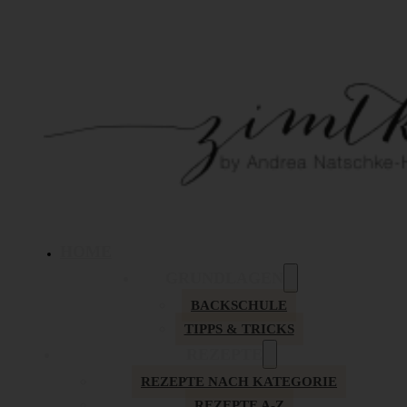
HOME
GRUNDLAGEN
BACKSCHULE
TIPPS & TRICKS
REZEPTE
REZEPTE NACH KATEGORIE
REZEPTE A-Z