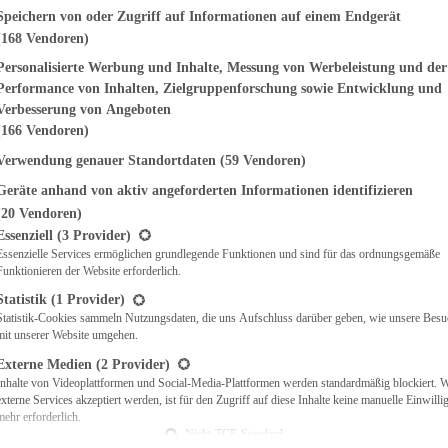
genden finden Sie eine Liste der Zwecke des IAB Transparency and Consent Fr
Speichern von oder Zugriff auf Informationen auf einem Endgerät
(168 Vendoren)
EMÜSE
NDWICHES
Personalisierte Werbung und Inhalte, Messung von Werbeleistung und der
ISCH
Performance von Inhalten, Zielgruppenforschung sowie Entwicklung und
CH
Verbesserung von Angeboten
RBECUE
(166 Vendoren)
BACKEN
Verwendung genauer Standortdaten
(59 Vendoren)
CHTE
Geräte anhand von aktiv angeforderten Informationen identifizieren
LGERICHTE
 & QUICHES
(20 Vendoren)
t eine Liste der Service-Gruppen, für die eine Einwilligung erteilt werden ka
O
Essenziell
(3 Provider)
Essenzielle Services ermöglichen grundlegende Funktionen und sind für das ordnungsgemäße
CKS
Funktionieren der Website erforderlich.
REIEN
AFT
Statistik
(1 Provider)
ES
Statistik-Cookies sammeln Nutzungsdaten, die uns Aufschluss darüber geben, wie unsere Besu
mit unserer Website umgehen.
Externe Medien
(2 Provider)
Inhalte von Videoplattformen und Social-Media-Plattformen werden standardmäßig blockiert. 
externe Services akzeptiert werden, ist für den Zugriff auf diese Inhalte keine manuelle Einwill
CH
mehr erforderlich.
ÜHSTÜCK
Nicht-TCF-Standard