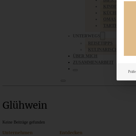
DIPS, SAUCEN,
KINDER-LIEBL
KÜCHENGESC
OMAS REZEPT
TARTES UND PI
UNTERWEGS
REISETIPPS
KULINARISCH UNTER
ÜBER MICH
ZUSAMMENARBEIT
Präfe
Glühwein
Keine Beiträge gefunden
Unternehmen
Entdecken