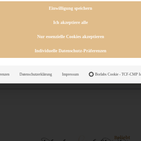
 CHUTNEYS
INGSESSEN
Einwilligung speichern
HENKE
E
Ich akzeptiere alle
ES
Nur essenzielle Cookies akzeptieren
Individuelle Datenschutz-Präferenzen
WEGS
renzen
Datenschutzerklärung
Impressum
Borlabs Cookie - TCF-CMP Id
Suche
Beliebt