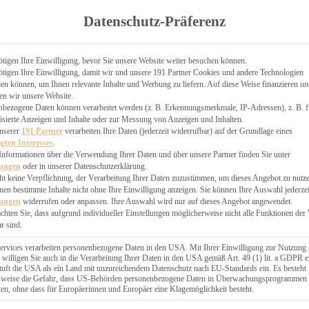
TGARTEN
Datenschutz-Präferenz
ER
N
CHEN
tigen Ihre Einwilligung, bevor Sie unsere Website weiter besuchen können.
tigen Ihre Einwilligung, damit wir und unsere 191 Partner Cookies und andere Technologien
& KÄSEKUCHEN
n können, um Ihnen relevante Inhalte und Werbung zu liefern. Auf diese Weise finanzieren u
en wir unsere Website.
nbezogene Daten können verarbeitet werden (z. B. Erkennungsmerkmale, IP-Adressen), z. B. f
isierte Anzeigen und Inhalte oder zur Messung von Anzeigen und Inhalten.
unserer
191 Partner
verarbeiten Ihre Daten (jederzeit widerrufbar) auf der Grundlage eines
igten Interesses
.
Informationen über die Verwendung Ihrer Daten und über unsere Partner finden Sie unter
GESÜNDER
lungen
oder in unserer Datenschutzerklärung.
 BAKERY
ht keine Verpflichtung, der Verarbeitung Ihrer Daten zuzustimmen, um dieses Angebot zu nutz
en bestimmte Inhalte nicht ohne Ihre Einwilligung anzeigen. Sie können Ihre Auswahl jederzei
STERN
lungen
widerrufen oder anpassen. Ihre Auswahl wird nur auf dieses Angebot angewendet.
ES
achten Sie, dass aufgrund individueller Einstellungen möglicherweise nicht alle Funktionen der
GERICHT
r sind.
EBÄCK
ervices verarbeiten personenbezogene Daten in den USA. Mit Ihrer Einwilligung zur Nutzung 
 willigen Sie auch in die Verarbeitung Ihrer Daten in den USA gemäß Art. 49 (1) lit. a GDPR e
uft die USA als ein Land mit unzureichendem Datenschutz nach EU-Standards ein. Es besteht
ÄCKEREI
lsweise die Gefahr, dass US-Behörden personenbezogene Daten in Überwachungsprogrammen
ten, ohne dass für Europäerinnen und Europäer eine Klagemöglichkeit besteht.