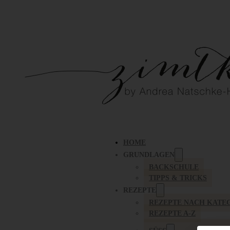
HOME
GRUNDLAGEN
BACKSCHULE
TIPPS & TRICKS
REZEPTE
REZEPTE NACH KATE
REZEPTE A-Z