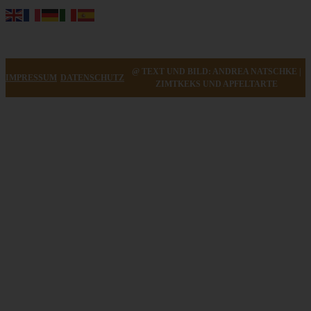
@ TEXT UND BILD: ANDREA NATSCHKE |
IMPRESSUM
DATENSCHUTZ
ZIMTKEKS UND APFELTARTE