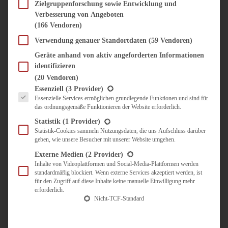
SÜSS & HERZHAFT
Zielgruppenforschung sowie Entwicklung und
Verbesserung von Angeboten
BROTAUFSTRICH
(166 Vendoren)
BRUNCH & FRÜHSTÜCK
DIPS, SAUCEN, CHUTNEYS
Verwendung genauer Standortdaten
(59 Vendoren)
KINDER-LIEBLINGSESSEN
Geräte anhand von aktiv angeforderten Informationen
KÜCHENGESCHENKE
identifizieren
OMAS REZEPTE
(20 Vendoren)
TARTES UND PIES
Es folgt eine Liste der Service-Gruppen, für die eine Einwilligung erteilt werden kann.
Essenziell
(3 Provider)
Essenzielle Services ermöglichen grundlegende Funktionen und sind für
UNTERWEGS
das ordnungsgemäße Funktionieren der Website erforderlich.
REISETIPPS
Statistik
(1 Provider)
KULINARISCH UNTERWEGS
Statistik-Cookies sammeln Nutzungsdaten, die uns Aufschluss darüber
geben, wie unsere Besucher mit unserer Website umgehen.
ÜBER MICH
ZUSAMMENARBEIT
Externe Medien
(2 Provider)
Inhalte von Videoplattformen und Social-Media-Plattformen werden
standardmäßig blockiert. Wenn externe Services akzeptiert werden, ist
für den Zugriff auf diese Inhalte keine manuelle Einwilligung mehr
erforderlich.
Nicht-TCF-Standard
Suche