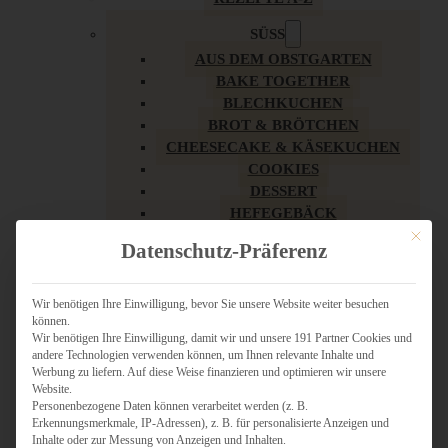
SÜSS
AUS DEM OBSTGARTEN
BAKE TOGETHER
BLECHKUCHEN
BROT & BRÖTCHEN
CHEESECAKE & KÄSEKUCHEN
COOKIES
DESSERT
HEFEGEBÄCK
KLASSIKER
Mit dies
Datenschutz-Präferenz
KUCHEN
LOW CARB & GESÜNDER
MY AMERICAN BAKERY
Wir benötigen Ihre Einwilligung, bevor Sie unsere Website weiter besuchen
können.
REZEPTE ZU OSTERN
Wir benötigen Ihre Einwilligung, damit wir und unsere 191 Partner Cookies und
SCHOKOLADIGES
andere Technologien verwenden können, um Ihnen relevante Inhalte und
SÜSSES HAUPTGERICHT
Werbung zu liefern. Auf diese Weise finanzieren und optimieren wir unsere
SÜSSES KLEINGEBÄCK
Website.
Personenbezogene Daten können verarbeitet werden (z. B.
TÖRTCHEN
Erkennungsmerkmale, IP-Adressen), z. B. für personalisierte Anzeigen und
VEGAN SÜSS
Inhalte oder zur Messung von Anzeigen und Inhalten.