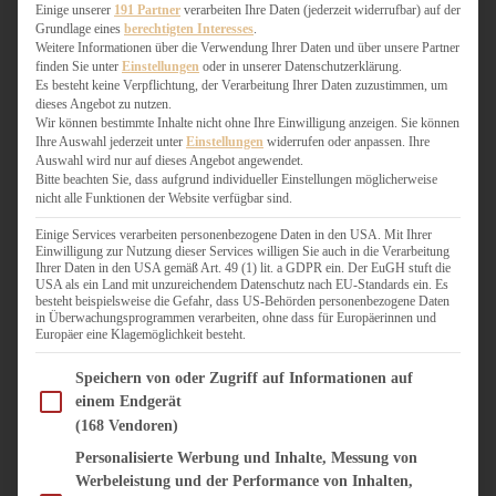
WEIHNACHTSBÄCKEREI
Einige unserer
191 Partner
verarbeiten Ihre Daten (jederzeit widerrufbar) auf der
Grundlage eines
berechtigten Interesses
.
ZIMTLIEBE
Weitere Informationen über die Verwendung Ihrer Daten und über unsere Partner
finden Sie unter
Einstellungen
oder in unserer Datenschutzerklärung.
HERZHAFT
Es besteht keine Verpflichtung, der Verarbeitung Ihrer Daten zuzustimmen, um
dieses Angebot zu nutzen.
BEILAGEN & GEMÜSE
Wir können bestimmte Inhalte nicht ohne Ihre Einwilligung anzeigen. Sie können
BURGER & SANDWICHES
Ihre Auswahl jederzeit unter
Einstellungen
widerrufen oder anpassen. Ihre
FIX AUF DEM TISCH
Auswahl wird nur auf dieses Angebot angewendet.
Bitte beachten Sie, dass aufgrund individueller Einstellungen möglicherweise
FLEISCH & FISCH
nicht alle Funktionen der Website verfügbar sind.
GRILLEN / BARBECUE
HERZHAFTES BACKEN
Einige Services verarbeiten personenbezogene Daten in den USA. Mit Ihrer
Einwilligung zur Nutzung dieser Services willigen Sie auch in die Verarbeitung
ONE-POT-GERICHTE
Ihrer Daten in den USA gemäß Art. 49 (1) lit. a GDPR ein. Der EuGH stuft die
PASTA & NUDELGERICHTE
USA als ein Land mit unzureichendem Datenschutz nach EU-Standards ein. Es
besteht beispielsweise die Gefahr, dass US-Behörden personenbezogene Daten
PIZZA, TARTES & QUICHES
in Überwachungsprogrammen verarbeiten, ohne dass für Europäerinnen und
REIS & RISOTTO
Europäer eine Klagemöglichkeit besteht.
SALATE & SNACKS
Im Folgenden finden Sie eine Liste der Zwecke des IAB Transparency and Consent Fram
SUPPENKASPEREIEN
Speichern von oder Zugriff auf Informationen auf
einem Endgerät
VEGAN HERZHAFT
(168 Vendoren)
VEGETARISCHES
VORSPEISEN
Personalisierte Werbung und Inhalte, Messung von
Werbeleistung und der Performance von Inhalten,