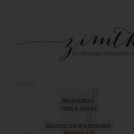
HOME
GRUNDLAGEN
BACKSCHULE
TIPPS & TRICKS
REZEPTE
REZEPTE NACH KATEGORIE
REZEPTE A-Z