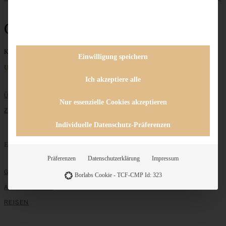
Geeister Stollen
Keine Beiträge gefunden
Einwilligung speichern
Unternehmen
Ich akzeptiere alle
ÜBER MICH
Nur essenzielle Cookies akzeptieren
ZUSAMMENARBEIT
Individuelle Datenschutz-Präferenzen
Entdecken
Präferenzen
Datenschutzerklärung
Impressum
GRUNDLAGEN
Borlabs Cookie - TCF-CMP Id: 323
ALLE REZEPTE
REISEN