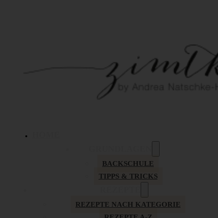
HOME
GRUNDLAGEN
BACKSCHULE
TIPPS & TRICKS
REZEPTE
REZEPTE NACH KATEGORIE
REZEPTE A-Z