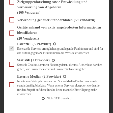
SÜSS & HERZHAFT
Zielgruppenforschung sowie Entwicklung und
Verbesserung von Angeboten
BROTAUFSTRICH
(166 Vendoren)
BRUNCH & FRÜHSTÜCK
DIPS, SAUCEN, CHUTNEYS
Verwendung genauer Standortdaten
(59 Vendoren)
KINDER-LIEBLINGSESSEN
Geräte anhand von aktiv angeforderten Informationen
KÜCHENGESCHENKE
identifizieren
OMAS REZEPTE
(20 Vendoren)
TARTES UND PIES
Es folgt eine Liste der Service-Gruppen, für die eine Einwilligung erteilt werden kann.
Essenziell
(3 Provider)
Essenzielle Services ermöglichen grundlegende Funktionen und sind für
UNTERWEGS
das ordnungsgemäße Funktionieren der Website erforderlich.
REISETIPPS
Statistik
(1 Provider)
KULINARISCH UNTERWEGS
Statistik-Cookies sammeln Nutzungsdaten, die uns Aufschluss darüber
geben, wie unsere Besucher mit unserer Website umgehen.
ÜBER MICH
ZUSAMMENARBEIT
Externe Medien
(2 Provider)
Inhalte von Videoplattformen und Social-Media-Plattformen werden
standardmäßig blockiert. Wenn externe Services akzeptiert werden, ist
für den Zugriff auf diese Inhalte keine manuelle Einwilligung mehr
erforderlich.
Nicht-TCF-Standard
Suche