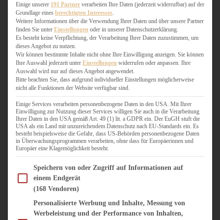
WEIHNACHTSBÄCKEREI
Einige unserer
191 Partner
verarbeiten Ihre Daten (jederzeit widerrufbar) auf der
Grundlage eines
berechtigten Interesses
.
ZIMTLIEBE
Weitere Informationen über die Verwendung Ihrer Daten und über unsere Partner
finden Sie unter
Einstellungen
oder in unserer Datenschutzerklärung.
HERZHAFT
Es besteht keine Verpflichtung, der Verarbeitung Ihrer Daten zuzustimmen, um
dieses Angebot zu nutzen.
BEILAGEN & GEMÜSE
Wir können bestimmte Inhalte nicht ohne Ihre Einwilligung anzeigen. Sie können
BURGER & SANDWICHES
Ihre Auswahl jederzeit unter
Einstellungen
widerrufen oder anpassen. Ihre
FIX AUF DEM TISCH
Auswahl wird nur auf dieses Angebot angewendet.
Bitte beachten Sie, dass aufgrund individueller Einstellungen möglicherweise
FLEISCH & FISCH
nicht alle Funktionen der Website verfügbar sind.
GRILLEN / BARBECUE
HERZHAFTES BACKEN
Einige Services verarbeiten personenbezogene Daten in den USA. Mit Ihrer
Einwilligung zur Nutzung dieser Services willigen Sie auch in die Verarbeitung
ONE-POT-GERICHTE
Ihrer Daten in den USA gemäß Art. 49 (1) lit. a GDPR ein. Der EuGH stuft die
PASTA & NUDELGERICHTE
USA als ein Land mit unzureichendem Datenschutz nach EU-Standards ein. Es
besteht beispielsweise die Gefahr, dass US-Behörden personenbezogene Daten
PIZZA, TARTES & QUICHES
in Überwachungsprogrammen verarbeiten, ohne dass für Europäerinnen und
REIS & RISOTTO
Europäer eine Klagemöglichkeit besteht.
SALATE & SNACKS
Im Folgenden finden Sie eine Liste der Zwecke des IAB Transparency and Consent Fram
SUPPENKASPEREIEN
Speichern von oder Zugriff auf Informationen auf
einem Endgerät
VEGAN HERZHAFT
(168 Vendoren)
VEGETARISCHES
VORSPEISEN
Personalisierte Werbung und Inhalte, Messung von
Werbeleistung und der Performance von Inhalten,