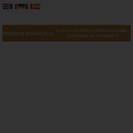
@ TEXT UND BILD: ANDREA NATSCHKE |
IMPRESSUM
DATENSCHUTZ
ZIMTKEKS UND APFELTARTE