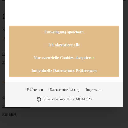
Garten
Keine Beiträge gefunden
Einwilligung speichern
Unternehmen
Ich akzeptiere alle
ÜBER MICH
Nur essenzielle Cookies akzeptieren
ZUSAMMENARBEIT
Individuelle Datenschutz-Präferenzen
Entdecken
Präferenzen
Datenschutzerklärung
Impressum
GRUNDLAGEN
Borlabs Cookie - TCF-CMP Id: 323
ALLE REZEPTE
REISEN