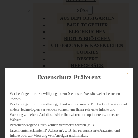
SÜSS
AUS DEM OBSTGARTEN
BAKE TOGETHER
BLECHKUCHEN
BROT & BRÖTCHEN
CHEESECAKE & KÄSEKUCHEN
COOKIES
DESSERT
HEFEGEBÄCK
KLASSIKER
Mit dies
Datenschutz-Präferenz
KUCHEN
LOW CARB & GESÜNDER
MY AMERICAN BAKERY
Wir benötigen Ihre Einwilligung, bevor Sie unsere Website weiter besuchen
können.
REZEPTE ZU OSTERN
Wir benötigen Ihre Einwilligung, damit wir und unsere 191 Partner Cookies und
SCHOKOLADIGES
andere Technologien verwenden können, um Ihnen relevante Inhalte und
SÜSSES HAUPTGERICHT
Werbung zu liefern. Auf diese Weise finanzieren und optimieren wir unsere
SÜSSES KLEINGEBÄCK
Website.
Personenbezogene Daten können verarbeitet werden (z. B.
TÖRTCHEN
Erkennungsmerkmale, IP-Adressen), z. B. für personalisierte Anzeigen und
VEGAN SÜSS
Inhalte oder zur Messung von Anzeigen und Inhalten.