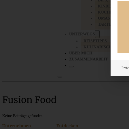
DIPS, SAUCEN,
KINDER-LIEBL
KÜCHENGESC
OMAS REZEPT
TARTES UND PI
UNTERWEGS
REISETIPPS
KULINARISCH UNTER
ÜBER MICH
ZUSAMMENARBEIT
Präfe
Fusion Food
Keine Beiträge gefunden
Unternehmen
Entdecken