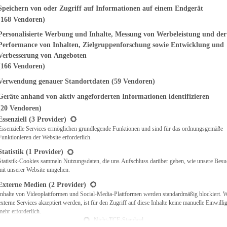
genden finden Sie eine Liste der Zwecke des IAB Transparency and Consent Fr
Speichern von oder Zugriff auf Informationen auf einem Endgerät
(168 Vendoren)
EMÜSE
NDWICHES
Personalisierte Werbung und Inhalte, Messung von Werbeleistung und der
ISCH
Performance von Inhalten, Zielgruppenforschung sowie Entwicklung und
CH
Verbesserung von Angeboten
RBECUE
(166 Vendoren)
BACKEN
Verwendung genauer Standortdaten
(59 Vendoren)
CHTE
Geräte anhand von aktiv angeforderten Informationen identifizieren
LGERICHTE
 & QUICHES
(20 Vendoren)
t eine Liste der Service-Gruppen, für die eine Einwilligung erteilt werden ka
O
Essenziell
(3 Provider)
Essenzielle Services ermöglichen grundlegende Funktionen und sind für das ordnungsgemäße
CKS
Funktionieren der Website erforderlich.
REIEN
AFT
Statistik
(1 Provider)
ES
Statistik-Cookies sammeln Nutzungsdaten, die uns Aufschluss darüber geben, wie unsere Besu
mit unserer Website umgehen.
Externe Medien
(2 Provider)
Inhalte von Videoplattformen und Social-Media-Plattformen werden standardmäßig blockiert. 
externe Services akzeptiert werden, ist für den Zugriff auf diese Inhalte keine manuelle Einwill
CH
mehr erforderlich.
ÜHSTÜCK
Nicht-TCF-Standard