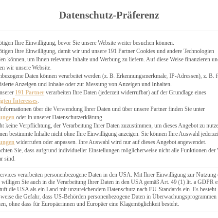
TGARTEN
Datenschutz-Präferenz
ER
N
CHEN
tigen Ihre Einwilligung, bevor Sie unsere Website weiter besuchen können.
tigen Ihre Einwilligung, damit wir und unsere 191 Partner Cookies und andere Technologien
& KÄSEKUCHEN
n können, um Ihnen relevante Inhalte und Werbung zu liefern. Auf diese Weise finanzieren u
en wir unsere Website.
nbezogene Daten können verarbeitet werden (z. B. Erkennungsmerkmale, IP-Adressen), z. B. f
isierte Anzeigen und Inhalte oder zur Messung von Anzeigen und Inhalten.
unserer
191 Partner
verarbeiten Ihre Daten (jederzeit widerrufbar) auf der Grundlage eines
igten Interesses
.
Informationen über die Verwendung Ihrer Daten und über unsere Partner finden Sie unter
GESÜNDER
lungen
oder in unserer Datenschutzerklärung.
 BAKERY
ht keine Verpflichtung, der Verarbeitung Ihrer Daten zuzustimmen, um dieses Angebot zu nutz
en bestimmte Inhalte nicht ohne Ihre Einwilligung anzeigen. Sie können Ihre Auswahl jederzei
STERN
lungen
widerrufen oder anpassen. Ihre Auswahl wird nur auf dieses Angebot angewendet.
ES
achten Sie, dass aufgrund individueller Einstellungen möglicherweise nicht alle Funktionen der
GERICHT
r sind.
EBÄCK
ervices verarbeiten personenbezogene Daten in den USA. Mit Ihrer Einwilligung zur Nutzung 
 willigen Sie auch in die Verarbeitung Ihrer Daten in den USA gemäß Art. 49 (1) lit. a GDPR e
uft die USA als ein Land mit unzureichendem Datenschutz nach EU-Standards ein. Es besteht
ÄCKEREI
lsweise die Gefahr, dass US-Behörden personenbezogene Daten in Überwachungsprogrammen
ten, ohne dass für Europäerinnen und Europäer eine Klagemöglichkeit besteht.