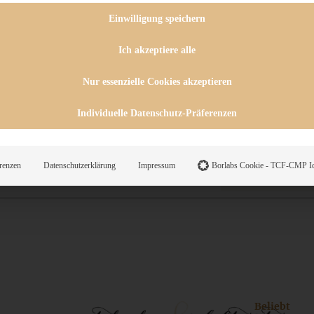
 CHUTNEYS
INGSESSEN
Einwilligung speichern
HENKE
E
Ich akzeptiere alle
ES
Nur essenzielle Cookies akzeptieren
Individuelle Datenschutz-Präferenzen
WEGS
renzen
Datenschutzerklärung
Impressum
Borlabs Cookie - TCF-CMP Id
Suche
Beliebt