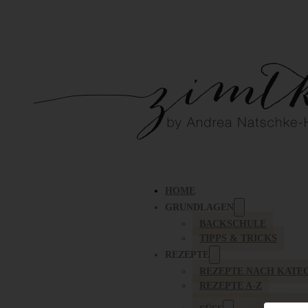
HOME
GRUNDLAGEN
BACKSCHULE
TIPPS & TRICKS
REZEPTE
REZEPTE NACH KATE
REZEPTE A-Z