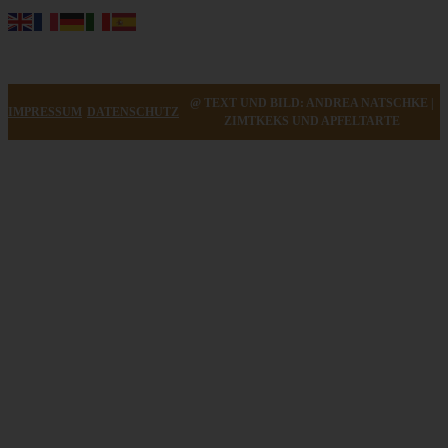
@ TEXT UND BILD: ANDREA NATSCHKE |
IMPRESSUM
DATENSCHUTZ
ZIMTKEKS UND APFELTARTE