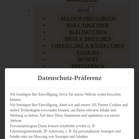
SÜSS
AUS DEM OBSTGARTEN
BAKE TOGETHER
BLECHKUCHEN
BROT & BRÖTCHEN
CHEESECAKE & KÄSEKUCHEN
COOKIES
DESSERT
HEFEGEBÄCK
KLASSIKER
Mit dies
Datenschutz-Präferenz
KUCHEN
LOW CARB & GESÜNDER
MY AMERICAN BAKERY
Wir benötigen Ihre Einwilligung, bevor Sie unsere Website weiter besuchen
können.
REZEPTE ZU OSTERN
Wir benötigen Ihre Einwilligung, damit wir und unsere 191 Partner Cookies und
SCHOKOLADIGES
andere Technologien verwenden können, um Ihnen relevante Inhalte und
SÜSSES HAUPTGERICHT
Werbung zu liefern. Auf diese Weise finanzieren und optimieren wir unsere
SÜSSES KLEINGEBÄCK
Website.
Personenbezogene Daten können verarbeitet werden (z. B.
TÖRTCHEN
Erkennungsmerkmale, IP-Adressen), z. B. für personalisierte Anzeigen und
VEGAN SÜSS
Inhalte oder zur Messung von Anzeigen und Inhalten.