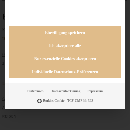
Frühlingsdessert
Keine Beiträge gefunden
Einwilligung speichern
Unternehmen
Ich akzeptiere alle
ÜBER MICH
Nur essenzielle Cookies akzeptieren
ZUSAMMENARBEIT
Individuelle Datenschutz-Präferenzen
Entdecken
Präferenzen
Datenschutzerklärung
Impressum
GRUNDLAGEN
Borlabs Cookie - TCF-CMP Id: 323
ALLE REZEPTE
REISEN