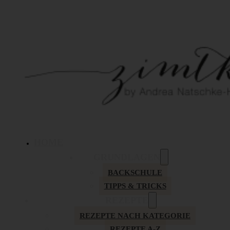
HOME
GRUNDLAGEN
BACKSCHULE
TIPPS & TRICKS
REZEPTE
REZEPTE NACH KATEGORIE
REZEPTE A-Z