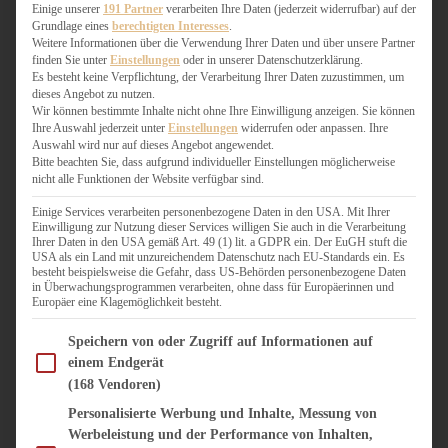
WEIHNACHTSBÄCKEREI
Einige unserer
191 Partner
verarbeiten Ihre Daten (jederzeit widerrufbar) auf der
Grundlage eines
berechtigten Interesses
.
ZIMTLIEBE
Weitere Informationen über die Verwendung Ihrer Daten und über unsere Partner
finden Sie unter
Einstellungen
oder in unserer Datenschutzerklärung.
HERZHAFT
Es besteht keine Verpflichtung, der Verarbeitung Ihrer Daten zuzustimmen, um
dieses Angebot zu nutzen.
BEILAGEN & GEMÜSE
Wir können bestimmte Inhalte nicht ohne Ihre Einwilligung anzeigen. Sie können
BURGER & SANDWICHES
Ihre Auswahl jederzeit unter
Einstellungen
widerrufen oder anpassen. Ihre
FIX AUF DEM TISCH
Auswahl wird nur auf dieses Angebot angewendet.
Bitte beachten Sie, dass aufgrund individueller Einstellungen möglicherweise
FLEISCH & FISCH
nicht alle Funktionen der Website verfügbar sind.
GRILLEN / BARBECUE
HERZHAFTES BACKEN
Einige Services verarbeiten personenbezogene Daten in den USA. Mit Ihrer
Einwilligung zur Nutzung dieser Services willigen Sie auch in die Verarbeitung
ONE-POT-GERICHTE
Ihrer Daten in den USA gemäß Art. 49 (1) lit. a GDPR ein. Der EuGH stuft die
PASTA & NUDELGERICHTE
USA als ein Land mit unzureichendem Datenschutz nach EU-Standards ein. Es
besteht beispielsweise die Gefahr, dass US-Behörden personenbezogene Daten
PIZZA, TARTES & QUICHES
in Überwachungsprogrammen verarbeiten, ohne dass für Europäerinnen und
REIS & RISOTTO
Europäer eine Klagemöglichkeit besteht.
SALATE & SNACKS
Im Folgenden finden Sie eine Liste der Zwecke des IAB Transparency and Consent Fram
SUPPENKASPEREIEN
Speichern von oder Zugriff auf Informationen auf
einem Endgerät
VEGAN HERZHAFT
(168 Vendoren)
VEGETARISCHES
VORSPEISEN
Personalisierte Werbung und Inhalte, Messung von
Werbeleistung und der Performance von Inhalten,