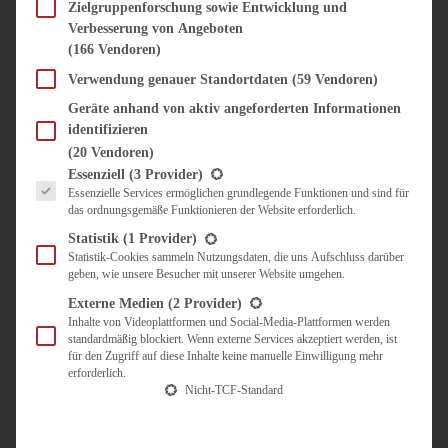
SÜSS & HERZHAFT
Zielgruppenforschung sowie Entwicklung und
Verbesserung von Angeboten
BROTAUFSTRICH
(166 Vendoren)
BRUNCH & FRÜHSTÜCK
DIPS, SAUCEN, CHUTNEYS
Verwendung genauer Standortdaten
(59 Vendoren)
KINDER-LIEBLINGSESSEN
Geräte anhand von aktiv angeforderten Informationen
KÜCHENGESCHENKE
identifizieren
OMAS REZEPTE
(20 Vendoren)
TARTES UND PIES
Es folgt eine Liste der Service-Gruppen, für die eine Einwilligung erteilt werden kann.
Essenziell
(3 Provider)
Essenzielle Services ermöglichen grundlegende Funktionen und sind für
UNTERWEGS
das ordnungsgemäße Funktionieren der Website erforderlich.
REISETIPPS
Statistik
(1 Provider)
KULINARISCH UNTERWEGS
Statistik-Cookies sammeln Nutzungsdaten, die uns Aufschluss darüber
geben, wie unsere Besucher mit unserer Website umgehen.
ÜBER MICH
ZUSAMMENARBEIT
Externe Medien
(2 Provider)
Inhalte von Videoplattformen und Social-Media-Plattformen werden
standardmäßig blockiert. Wenn externe Services akzeptiert werden, ist
für den Zugriff auf diese Inhalte keine manuelle Einwilligung mehr
erforderlich.
Nicht-TCF-Standard
Suche