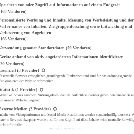
genden finden Sie eine Liste der Zwecke des IAB Transparency and Consent Fr
Speichern von oder Zugriff auf Informationen auf einem Endgerät
(168 Vendoren)
EMÜSE
NDWICHES
Personalisierte Werbung und Inhalte, Messung von Werbeleistung und der
ISCH
Performance von Inhalten, Zielgruppenforschung sowie Entwicklung und
CH
Verbesserung von Angeboten
RBECUE
(166 Vendoren)
BACKEN
Verwendung genauer Standortdaten
(59 Vendoren)
CHTE
Geräte anhand von aktiv angeforderten Informationen identifizieren
LGERICHTE
 & QUICHES
(20 Vendoren)
t eine Liste der Service-Gruppen, für die eine Einwilligung erteilt werden ka
O
Essenziell
(3 Provider)
Essenzielle Services ermöglichen grundlegende Funktionen und sind für das ordnungsgemäße
CKS
Funktionieren der Website erforderlich.
REIEN
AFT
Statistik
(1 Provider)
ES
Statistik-Cookies sammeln Nutzungsdaten, die uns Aufschluss darüber geben, wie unsere Besu
mit unserer Website umgehen.
Externe Medien
(2 Provider)
Inhalte von Videoplattformen und Social-Media-Plattformen werden standardmäßig blockiert. 
externe Services akzeptiert werden, ist für den Zugriff auf diese Inhalte keine manuelle Einwill
CH
mehr erforderlich.
ÜHSTÜCK
Nicht-TCF-Standard