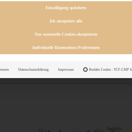
 CHUTNEYS
INGSESSEN
Einwilligung speichern
HENKE
E
Ich akzeptiere alle
ES
Nur essenzielle Cookies akzeptieren
Individuelle Datenschutz-Präferenzen
WEGS
renzen
Datenschutzerklärung
Impressum
Borlabs Cookie - TCF-CMP Id
Suche
Beliebt