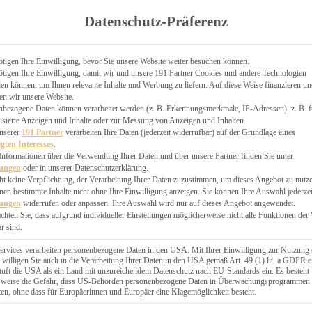
TGARTEN
Datenschutz-Präferenz
ER
N
CHEN
tigen Ihre Einwilligung, bevor Sie unsere Website weiter besuchen können.
tigen Ihre Einwilligung, damit wir und unsere 191 Partner Cookies und andere Technologien
& KÄSEKUCHEN
n können, um Ihnen relevante Inhalte und Werbung zu liefern. Auf diese Weise finanzieren u
en wir unsere Website.
nbezogene Daten können verarbeitet werden (z. B. Erkennungsmerkmale, IP-Adressen), z. B. f
isierte Anzeigen und Inhalte oder zur Messung von Anzeigen und Inhalten.
unserer
191 Partner
verarbeiten Ihre Daten (jederzeit widerrufbar) auf der Grundlage eines
igten Interesses
.
Informationen über die Verwendung Ihrer Daten und über unsere Partner finden Sie unter
GESÜNDER
lungen
oder in unserer Datenschutzerklärung.
 BAKERY
ht keine Verpflichtung, der Verarbeitung Ihrer Daten zuzustimmen, um dieses Angebot zu nutz
en bestimmte Inhalte nicht ohne Ihre Einwilligung anzeigen. Sie können Ihre Auswahl jederzei
STERN
lungen
widerrufen oder anpassen. Ihre Auswahl wird nur auf dieses Angebot angewendet.
ES
achten Sie, dass aufgrund individueller Einstellungen möglicherweise nicht alle Funktionen der
GERICHT
r sind.
EBÄCK
ervices verarbeiten personenbezogene Daten in den USA. Mit Ihrer Einwilligung zur Nutzung 
 willigen Sie auch in die Verarbeitung Ihrer Daten in den USA gemäß Art. 49 (1) lit. a GDPR e
uft die USA als ein Land mit unzureichendem Datenschutz nach EU-Standards ein. Es besteht
ÄCKEREI
lsweise die Gefahr, dass US-Behörden personenbezogene Daten in Überwachungsprogrammen
ten, ohne dass für Europäerinnen und Europäer eine Klagemöglichkeit besteht.