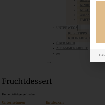
DIPS, SAUCEN,
KINDER-LIEBL
KÜCHENGESC
OMAS REZEPT
TARTES UND PI
UNTERWEGS
REISETIPPS
KULINARISCH UNTER
ÜBER MICH
ZUSAMMENARBEIT
Präfe
Fruchtdessert
Keine Beiträge gefunden
Unternehmen
Entdecken