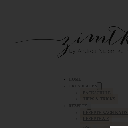
HOME
GRUNDLAGEN
BACKSCHULE
TIPPS & TRICKS
REZEPTE
REZEPTE NACH KATE
REZEPTE A-Z