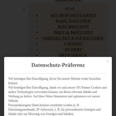
SÜSS
AUS DEM OBSTGARTEN
BAKE TOGETHER
BLECHKUCHEN
BROT & BRÖTCHEN
CHEESECAKE & KÄSEKUCHEN
COOKIES
DESSERT
HEFEGEBÄCK
KLASSIKER
Mit dies
Datenschutz-Präferenz
KUCHEN
LOW CARB & GESÜNDER
MY AMERICAN BAKERY
Wir benötigen Ihre Einwilligung, bevor Sie unsere Website weiter besuchen
können.
REZEPTE ZU OSTERN
Wir benötigen Ihre Einwilligung, damit wir und unsere 191 Partner Cookies und
SCHOKOLADIGES
andere Technologien verwenden können, um Ihnen relevante Inhalte und
SÜSSES HAUPTGERICHT
Werbung zu liefern. Auf diese Weise finanzieren und optimieren wir unsere
SÜSSES KLEINGEBÄCK
Website.
Personenbezogene Daten können verarbeitet werden (z. B.
TÖRTCHEN
Erkennungsmerkmale, IP-Adressen), z. B. für personalisierte Anzeigen und
VEGAN SÜSS
Inhalte oder zur Messung von Anzeigen und Inhalten.