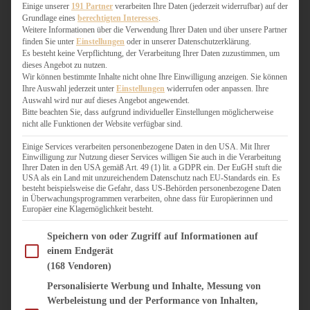
WEIHNACHTSBÄCKEREI
Einige unserer
191 Partner
verarbeiten Ihre Daten (jederzeit widerrufbar) auf der
Grundlage eines
berechtigten Interesses
.
ZIMTLIEBE
Weitere Informationen über die Verwendung Ihrer Daten und über unsere Partner
finden Sie unter
Einstellungen
oder in unserer Datenschutzerklärung.
HERZHAFT
Es besteht keine Verpflichtung, der Verarbeitung Ihrer Daten zuzustimmen, um
dieses Angebot zu nutzen.
BEILAGEN & GEMÜSE
Wir können bestimmte Inhalte nicht ohne Ihre Einwilligung anzeigen. Sie können
BURGER & SANDWICHES
Ihre Auswahl jederzeit unter
Einstellungen
widerrufen oder anpassen. Ihre
FIX AUF DEM TISCH
Auswahl wird nur auf dieses Angebot angewendet.
Bitte beachten Sie, dass aufgrund individueller Einstellungen möglicherweise
FLEISCH & FISCH
nicht alle Funktionen der Website verfügbar sind.
GRILLEN / BARBECUE
HERZHAFTES BACKEN
Einige Services verarbeiten personenbezogene Daten in den USA. Mit Ihrer
Einwilligung zur Nutzung dieser Services willigen Sie auch in die Verarbeitung
ONE-POT-GERICHTE
Ihrer Daten in den USA gemäß Art. 49 (1) lit. a GDPR ein. Der EuGH stuft die
PASTA & NUDELGERICHTE
USA als ein Land mit unzureichendem Datenschutz nach EU-Standards ein. Es
besteht beispielsweise die Gefahr, dass US-Behörden personenbezogene Daten
PIZZA, TARTES & QUICHES
in Überwachungsprogrammen verarbeiten, ohne dass für Europäerinnen und
REIS & RISOTTO
Europäer eine Klagemöglichkeit besteht.
SALATE & SNACKS
Im Folgenden finden Sie eine Liste der Zwecke des IAB Transparency and Consent Fram
SUPPENKASPEREIEN
Speichern von oder Zugriff auf Informationen auf
einem Endgerät
VEGAN HERZHAFT
(168 Vendoren)
VEGETARISCHES
VORSPEISEN
Personalisierte Werbung und Inhalte, Messung von
Werbeleistung und der Performance von Inhalten,