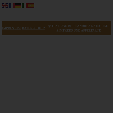
@ TEXT UND BILD: ANDREA NATSCHKE |
IMPRESSUM
DATENSCHUTZ
ZIMTKEKS UND APFELTARTE