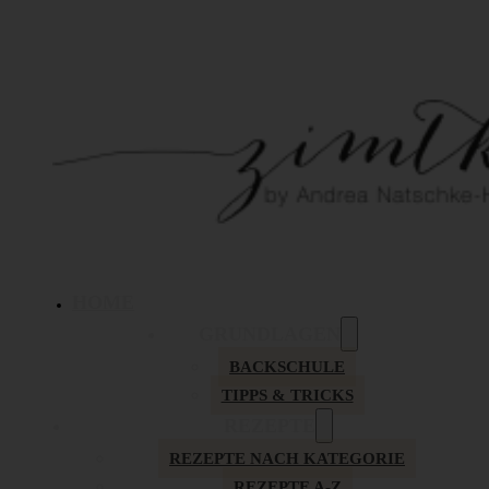
HOME
GRUNDLAGEN
BACKSCHULE
TIPPS & TRICKS
REZEPTE
REZEPTE NACH KATEGORIE
REZEPTE A-Z