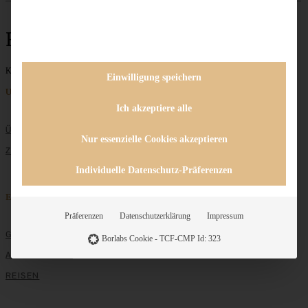
Frosting
Keine Beiträge gefunden
Einwilligung speichern
Unternehmen
Ich akzeptiere alle
ÜBER MICH
Nur essenzielle Cookies akzeptieren
ZUSAMMENARBEIT
Individuelle Datenschutz-Präferenzen
Entdecken
Präferenzen
Datenschutzerklärung
Impressum
GRUNDLAGEN
Borlabs Cookie - TCF-CMP Id: 323
ALLE REZEPTE
REISEN