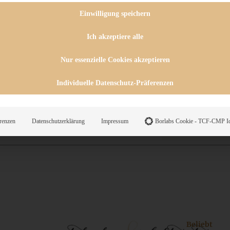
 CHUTNEYS
INGSESSEN
Einwilligung speichern
HENKE
E
Ich akzeptiere alle
ES
Nur essenzielle Cookies akzeptieren
Individuelle Datenschutz-Präferenzen
WEGS
renzen
Datenschutzerklärung
Impressum
Borlabs Cookie - TCF-CMP Id
Suche
Beliebt