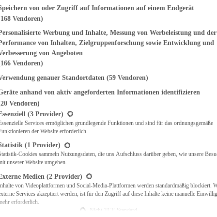
genden finden Sie eine Liste der Zwecke des IAB Transparency and Consent Fr
Speichern von oder Zugriff auf Informationen auf einem Endgerät
(168 Vendoren)
EMÜSE
NDWICHES
Personalisierte Werbung und Inhalte, Messung von Werbeleistung und der
ISCH
Performance von Inhalten, Zielgruppenforschung sowie Entwicklung und
CH
Verbesserung von Angeboten
RBECUE
(166 Vendoren)
BACKEN
Verwendung genauer Standortdaten
(59 Vendoren)
CHTE
Geräte anhand von aktiv angeforderten Informationen identifizieren
LGERICHTE
 & QUICHES
(20 Vendoren)
t eine Liste der Service-Gruppen, für die eine Einwilligung erteilt werden ka
O
Essenziell
(3 Provider)
Essenzielle Services ermöglichen grundlegende Funktionen und sind für das ordnungsgemäße
CKS
Funktionieren der Website erforderlich.
REIEN
AFT
Statistik
(1 Provider)
ES
Statistik-Cookies sammeln Nutzungsdaten, die uns Aufschluss darüber geben, wie unsere Besu
mit unserer Website umgehen.
Externe Medien
(2 Provider)
Inhalte von Videoplattformen und Social-Media-Plattformen werden standardmäßig blockiert. 
externe Services akzeptiert werden, ist für den Zugriff auf diese Inhalte keine manuelle Einwill
CH
mehr erforderlich.
ÜHSTÜCK
Nicht-TCF-Standard