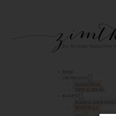
HOME
GRUNDLAGEN
BACKSCHULE
TIPPS & TRICKS
REZEPTE
REZEPTE NACH KATE
REZEPTE A-Z