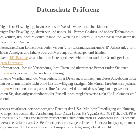
TGARTEN
Datenschutz-Präferenz
ER
N
CHEN
tigen Ihre Einwilligung, bevor Sie unsere Website weiter besuchen können.
tigen Ihre Einwilligung, damit wir und unsere 191 Partner Cookies und andere Technologien
& KÄSEKUCHEN
n können, um Ihnen relevante Inhalte und Werbung zu liefern. Auf diese Weise finanzieren u
en wir unsere Website.
nbezogene Daten können verarbeitet werden (z. B. Erkennungsmerkmale, IP-Adressen), z. B. f
isierte Anzeigen und Inhalte oder zur Messung von Anzeigen und Inhalten.
unserer
191 Partner
verarbeiten Ihre Daten (jederzeit widerrufbar) auf der Grundlage eines
igten Interesses
.
Informationen über die Verwendung Ihrer Daten und über unsere Partner finden Sie unter
GESÜNDER
lungen
oder in unserer Datenschutzerklärung.
 BAKERY
ht keine Verpflichtung, der Verarbeitung Ihrer Daten zuzustimmen, um dieses Angebot zu nutz
en bestimmte Inhalte nicht ohne Ihre Einwilligung anzeigen. Sie können Ihre Auswahl jederzei
STERN
lungen
widerrufen oder anpassen. Ihre Auswahl wird nur auf dieses Angebot angewendet.
ES
achten Sie, dass aufgrund individueller Einstellungen möglicherweise nicht alle Funktionen der
GERICHT
r sind.
EBÄCK
ervices verarbeiten personenbezogene Daten in den USA. Mit Ihrer Einwilligung zur Nutzung 
 willigen Sie auch in die Verarbeitung Ihrer Daten in den USA gemäß Art. 49 (1) lit. a GDPR e
uft die USA als ein Land mit unzureichendem Datenschutz nach EU-Standards ein. Es besteht
ÄCKEREI
lsweise die Gefahr, dass US-Behörden personenbezogene Daten in Überwachungsprogrammen
ten, ohne dass für Europäerinnen und Europäer eine Klagemöglichkeit besteht.