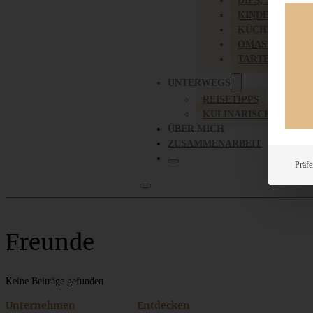
DIPS, SAUCEN,
KINDER-LIEBL
KÜCHENGESC
OMAS REZEPT
TARTES UND PI
UNTERWEGS
REISETIPPS
KULINARISCH UNTER
ÜBER MICH
ZUSAMMENARBEIT
Präfe
Freunde
Keine Beiträge gefunden
Unternehmen
Entdecken