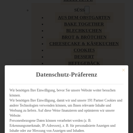
SÜSS
AUS DEM OBSTGARTEN
BAKE TOGETHER
BLECHKUCHEN
BROT & BRÖTCHEN
CHEESECAKE & KÄSEKUCHEN
COOKIES
DESSERT
HEFEGEBÄCK
KLASSIKER
Mit dies
Datenschutz-Präferenz
KUCHEN
LOW CARB & GESÜNDER
MY AMERICAN BAKERY
Wir benötigen Ihre Einwilligung, bevor Sie unsere Website weiter besuchen
können.
REZEPTE ZU OSTERN
Wir benötigen Ihre Einwilligung, damit wir und unsere 191 Partner Cookies und
SCHOKOLADIGES
andere Technologien verwenden können, um Ihnen relevante Inhalte und
SÜSSES HAUPTGERICHT
Werbung zu liefern. Auf diese Weise finanzieren und optimieren wir unsere
SÜSSES KLEINGEBÄCK
Website.
Personenbezogene Daten können verarbeitet werden (z. B.
TÖRTCHEN
Erkennungsmerkmale, IP-Adressen), z. B. für personalisierte Anzeigen und
VEGAN SÜSS
Inhalte oder zur Messung von Anzeigen und Inhalten.