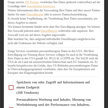
WEIHNACHTSBÄCKEREI
Einige unserer
191 Partner
verarbeiten Ihre Daten (jederzeit widerrufbar) auf der
Grundlage eines
berechtigten Interesses
.
ZIMTLIEBE
Weitere Informationen über die Verwendung Ihrer Daten und über unsere Partner
finden Sie unter
Einstellungen
oder in unserer Datenschutzerklärung.
HERZHAFT
Es besteht keine Verpflichtung, der Verarbeitung Ihrer Daten zuzustimmen, um
dieses Angebot zu nutzen.
BEILAGEN & GEMÜSE
Wir können bestimmte Inhalte nicht ohne Ihre Einwilligung anzeigen. Sie können
BURGER & SANDWICHES
Ihre Auswahl jederzeit unter
Einstellungen
widerrufen oder anpassen. Ihre
FIX AUF DEM TISCH
Auswahl wird nur auf dieses Angebot angewendet.
Bitte beachten Sie, dass aufgrund individueller Einstellungen möglicherweise
FLEISCH & FISCH
nicht alle Funktionen der Website verfügbar sind.
GRILLEN / BARBECUE
HERZHAFTES BACKEN
Einige Services verarbeiten personenbezogene Daten in den USA. Mit Ihrer
Einwilligung zur Nutzung dieser Services willigen Sie auch in die Verarbeitung
ONE-POT-GERICHTE
Ihrer Daten in den USA gemäß Art. 49 (1) lit. a GDPR ein. Der EuGH stuft die
PASTA & NUDELGERICHTE
USA als ein Land mit unzureichendem Datenschutz nach EU-Standards ein. Es
besteht beispielsweise die Gefahr, dass US-Behörden personenbezogene Daten
PIZZA, TARTES & QUICHES
in Überwachungsprogrammen verarbeiten, ohne dass für Europäerinnen und
REIS & RISOTTO
Europäer eine Klagemöglichkeit besteht.
SALATE & SNACKS
Im Folgenden finden Sie eine Liste der Zwecke des IAB Transparency and Consent Fram
SUPPENKASPEREIEN
Speichern von oder Zugriff auf Informationen auf
einem Endgerät
VEGAN HERZHAFT
(168 Vendoren)
VEGETARISCHES
VORSPEISEN
Personalisierte Werbung und Inhalte, Messung von
Werbeleistung und der Performance von Inhalten,