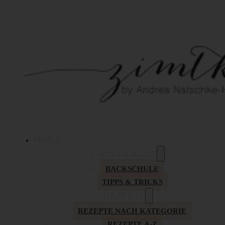
HOME
GRUNDLAGEN
BACKSCHULE
TIPPS & TRICKS
REZEPTE
REZEPTE NACH KATEGORIE
REZEPTE A-Z