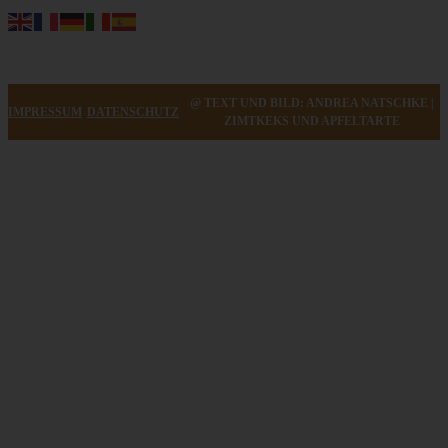
@ TEXT UND BILD: ANDREA NATSCHKE |
IMPRESSUM
DATENSCHUTZ
ZIMTKEKS UND APFELTARTE