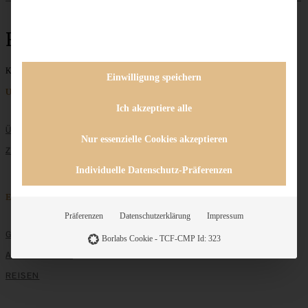
FrenchToast
Keine Beiträge gefunden
Einwilligung speichern
Unternehmen
Ich akzeptiere alle
ÜBER MICH
Nur essenzielle Cookies akzeptieren
ZUSAMMENARBEIT
Individuelle Datenschutz-Präferenzen
Entdecken
Präferenzen
Datenschutzerklärung
Impressum
GRUNDLAGEN
Borlabs Cookie - TCF-CMP Id: 323
ALLE REZEPTE
REISEN