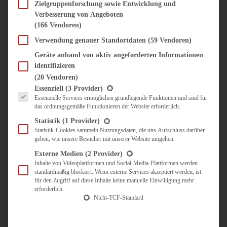
SÜSS & HERZHAFT
Zielgruppenforschung sowie Entwicklung und
Verbesserung von Angeboten
BROTAUFSTRICH
(166 Vendoren)
BRUNCH & FRÜHSTÜCK
DIPS, SAUCEN, CHUTNEYS
Verwendung genauer Standortdaten
(59 Vendoren)
KINDER-LIEBLINGSESSEN
Geräte anhand von aktiv angeforderten Informationen
KÜCHENGESCHENKE
identifizieren
OMAS REZEPTE
(20 Vendoren)
TARTES UND PIES
Es folgt eine Liste der Service-Gruppen, für die eine Einwilligung erteilt werden kann.
Essenziell
(3 Provider)
Essenzielle Services ermöglichen grundlegende Funktionen und sind für
UNTERWEGS
das ordnungsgemäße Funktionieren der Website erforderlich.
REISETIPPS
Statistik
(1 Provider)
KULINARISCH UNTERWEGS
Statistik-Cookies sammeln Nutzungsdaten, die uns Aufschluss darüber
geben, wie unsere Besucher mit unserer Website umgehen.
ÜBER MICH
ZUSAMMENARBEIT
Externe Medien
(2 Provider)
Inhalte von Videoplattformen und Social-Media-Plattformen werden
standardmäßig blockiert. Wenn externe Services akzeptiert werden, ist
für den Zugriff auf diese Inhalte keine manuelle Einwilligung mehr
erforderlich.
Nicht-TCF-Standard
Suche