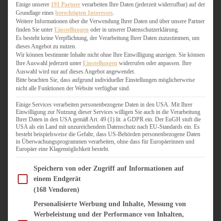
WEIHNACHTSBÄCKEREI
Einige unserer
191 Partner
verarbeiten Ihre Daten (jederzeit widerrufbar) auf der
Grundlage eines
berechtigten Interesses
.
ZIMTLIEBE
Weitere Informationen über die Verwendung Ihrer Daten und über unsere Partner
finden Sie unter
Einstellungen
oder in unserer Datenschutzerklärung.
HERZHAFT
Es besteht keine Verpflichtung, der Verarbeitung Ihrer Daten zuzustimmen, um
dieses Angebot zu nutzen.
BEILAGEN & GEMÜSE
Wir können bestimmte Inhalte nicht ohne Ihre Einwilligung anzeigen. Sie können
BURGER & SANDWICHES
Ihre Auswahl jederzeit unter
Einstellungen
widerrufen oder anpassen. Ihre
FIX AUF DEM TISCH
Auswahl wird nur auf dieses Angebot angewendet.
Bitte beachten Sie, dass aufgrund individueller Einstellungen möglicherweise
FLEISCH & FISCH
nicht alle Funktionen der Website verfügbar sind.
GRILLEN / BARBECUE
HERZHAFTES BACKEN
Einige Services verarbeiten personenbezogene Daten in den USA. Mit Ihrer
Einwilligung zur Nutzung dieser Services willigen Sie auch in die Verarbeitung
ONE-POT-GERICHTE
Ihrer Daten in den USA gemäß Art. 49 (1) lit. a GDPR ein. Der EuGH stuft die
PASTA & NUDELGERICHTE
USA als ein Land mit unzureichendem Datenschutz nach EU-Standards ein. Es
besteht beispielsweise die Gefahr, dass US-Behörden personenbezogene Daten
PIZZA, TARTES & QUICHES
in Überwachungsprogrammen verarbeiten, ohne dass für Europäerinnen und
REIS & RISOTTO
Europäer eine Klagemöglichkeit besteht.
SALATE & SNACKS
Im Folgenden finden Sie eine Liste der Zwecke des IAB Transparency and Consent Fram
SUPPENKASPEREIEN
Speichern von oder Zugriff auf Informationen auf
einem Endgerät
VEGAN HERZHAFT
(168 Vendoren)
VEGETARISCHES
VORSPEISEN
Personalisierte Werbung und Inhalte, Messung von
Werbeleistung und der Performance von Inhalten,