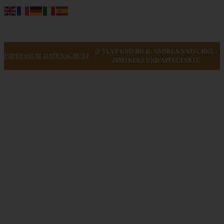
@ TEXT UND BILD: ANDREA NATSCHKE |
IMPRESSUM
DATENSCHUTZ
ZIMTKEKS UND APFELTARTE