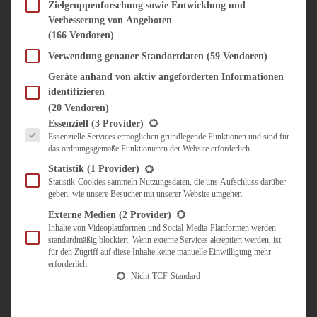
SÜSS & HERZHAFT
Zielgruppenforschung sowie Entwicklung und
Verbesserung von Angeboten
BROTAUFSTRICH
(166 Vendoren)
BRUNCH & FRÜHSTÜCK
DIPS, SAUCEN, CHUTNEYS
Verwendung genauer Standortdaten
(59 Vendoren)
KINDER-LIEBLINGSESSEN
Geräte anhand von aktiv angeforderten Informationen
KÜCHENGESCHENKE
identifizieren
OMAS REZEPTE
(20 Vendoren)
TARTES UND PIES
Es folgt eine Liste der Service-Gruppen, für die eine Einwilligung erteilt werden kann.
Essenziell
(3 Provider)
Essenzielle Services ermöglichen grundlegende Funktionen und sind für
UNTERWEGS
das ordnungsgemäße Funktionieren der Website erforderlich.
REISETIPPS
Statistik
(1 Provider)
KULINARISCH UNTERWEGS
Statistik-Cookies sammeln Nutzungsdaten, die uns Aufschluss darüber
geben, wie unsere Besucher mit unserer Website umgehen.
ÜBER MICH
ZUSAMMENARBEIT
Externe Medien
(2 Provider)
Inhalte von Videoplattformen und Social-Media-Plattformen werden
standardmäßig blockiert. Wenn externe Services akzeptiert werden, ist
für den Zugriff auf diese Inhalte keine manuelle Einwilligung mehr
erforderlich.
Nicht-TCF-Standard
Suche