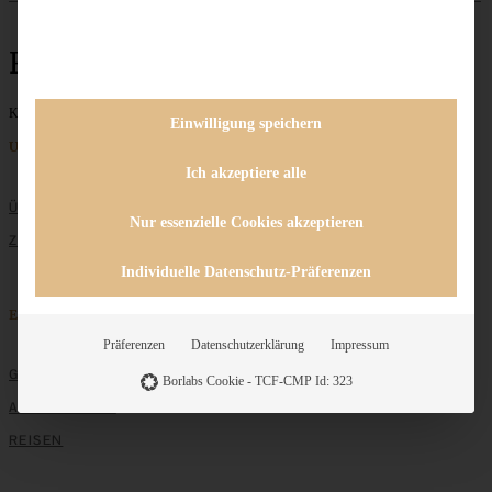
Frankfurter Kranz
Keine Beiträge gefunden
Einwilligung speichern
Unternehmen
Ich akzeptiere alle
ÜBER MICH
Nur essenzielle Cookies akzeptieren
ZUSAMMENARBEIT
Individuelle Datenschutz-Präferenzen
Entdecken
Präferenzen
Datenschutzerklärung
Impressum
GRUNDLAGEN
Borlabs Cookie - TCF-CMP Id: 323
ALLE REZEPTE
REISEN