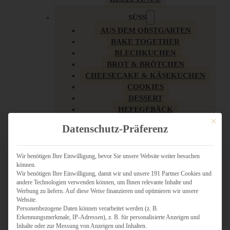
SÜSS
AUS DEM OBSTGARTEN
BAKE TOGETHER
BLECHKUCHEN
BROT & BRÖTCHEN
CHEESECAKE & KÄSEKUCHEN
COOKIES
DESSERT
HEFEGEBÄCK
KLASSIKER
Mit dies
Datenschutz-Präferenz
KUCHEN
LOW CARB & GESÜNDER
MY AMERICAN BAKERY
Wir benötigen Ihre Einwilligung, bevor Sie unsere Website weiter besuchen
können.
REZEPTE ZU OSTERN
Wir benötigen Ihre Einwilligung, damit wir und unsere 191 Partner Cookies und
SCHOKOLADIGES
andere Technologien verwenden können, um Ihnen relevante Inhalte und
SÜSSES HAUPTGERICHT
Werbung zu liefern. Auf diese Weise finanzieren und optimieren wir unsere
SÜSSES KLEINGEBÄCK
Website.
Personenbezogene Daten können verarbeitet werden (z. B.
TÖRTCHEN
Erkennungsmerkmale, IP-Adressen), z. B. für personalisierte Anzeigen und
VEGAN SÜSS
Inhalte oder zur Messung von Anzeigen und Inhalten.