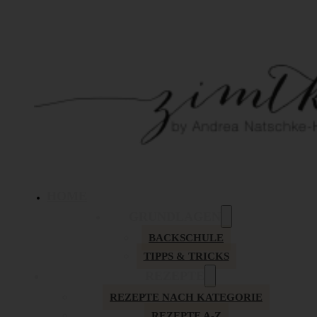
HOME
GRUNDLAGEN
BACKSCHULE
TIPPS & TRICKS
REZEPTE
REZEPTE NACH KATEGORIE
REZEPTE A-Z