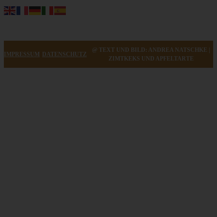
@ TEXT UND BILD: ANDREA NATSCHKE |
IMPRESSUM
DATENSCHUTZ
ZIMTKEKS UND APFELTARTE