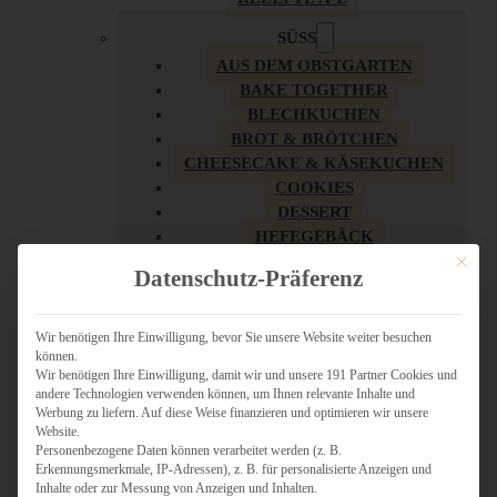
SÜSS
AUS DEM OBSTGARTEN
BAKE TOGETHER
BLECHKUCHEN
BROT & BRÖTCHEN
CHEESECAKE & KÄSEKUCHEN
COOKIES
DESSERT
HEFEGEBÄCK
KLASSIKER
Mit dies
Datenschutz-Präferenz
KUCHEN
LOW CARB & GESÜNDER
MY AMERICAN BAKERY
Wir benötigen Ihre Einwilligung, bevor Sie unsere Website weiter besuchen
können.
REZEPTE ZU OSTERN
Wir benötigen Ihre Einwilligung, damit wir und unsere 191 Partner Cookies und
SCHOKOLADIGES
andere Technologien verwenden können, um Ihnen relevante Inhalte und
SÜSSES HAUPTGERICHT
Werbung zu liefern. Auf diese Weise finanzieren und optimieren wir unsere
SÜSSES KLEINGEBÄCK
Website.
Personenbezogene Daten können verarbeitet werden (z. B.
TÖRTCHEN
Erkennungsmerkmale, IP-Adressen), z. B. für personalisierte Anzeigen und
VEGAN SÜSS
Inhalte oder zur Messung von Anzeigen und Inhalten.