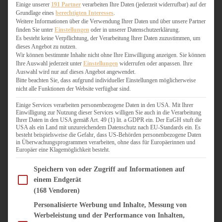
WEIHNACHTSBÄCKEREI
Einige unserer
191 Partner
verarbeiten Ihre Daten (jederzeit widerrufbar) auf der
Grundlage eines
berechtigten Interesses
.
ZIMTLIEBE
Weitere Informationen über die Verwendung Ihrer Daten und über unsere Partner
finden Sie unter
Einstellungen
oder in unserer Datenschutzerklärung.
HERZHAFT
Es besteht keine Verpflichtung, der Verarbeitung Ihrer Daten zuzustimmen, um
dieses Angebot zu nutzen.
BEILAGEN & GEMÜSE
Wir können bestimmte Inhalte nicht ohne Ihre Einwilligung anzeigen. Sie können
BURGER & SANDWICHES
Ihre Auswahl jederzeit unter
Einstellungen
widerrufen oder anpassen. Ihre
FIX AUF DEM TISCH
Auswahl wird nur auf dieses Angebot angewendet.
Bitte beachten Sie, dass aufgrund individueller Einstellungen möglicherweise
FLEISCH & FISCH
nicht alle Funktionen der Website verfügbar sind.
GRILLEN / BARBECUE
HERZHAFTES BACKEN
Einige Services verarbeiten personenbezogene Daten in den USA. Mit Ihrer
Einwilligung zur Nutzung dieser Services willigen Sie auch in die Verarbeitung
ONE-POT-GERICHTE
Ihrer Daten in den USA gemäß Art. 49 (1) lit. a GDPR ein. Der EuGH stuft die
PASTA & NUDELGERICHTE
USA als ein Land mit unzureichendem Datenschutz nach EU-Standards ein. Es
besteht beispielsweise die Gefahr, dass US-Behörden personenbezogene Daten
PIZZA, TARTES & QUICHES
in Überwachungsprogrammen verarbeiten, ohne dass für Europäerinnen und
REIS & RISOTTO
Europäer eine Klagemöglichkeit besteht.
SALATE & SNACKS
Im Folgenden finden Sie eine Liste der Zwecke des IAB Transparency and Consent Fram
SUPPENKASPEREIEN
Speichern von oder Zugriff auf Informationen auf
einem Endgerät
VEGAN HERZHAFT
(168 Vendoren)
VEGETARISCHES
VORSPEISEN
Personalisierte Werbung und Inhalte, Messung von
Werbeleistung und der Performance von Inhalten,