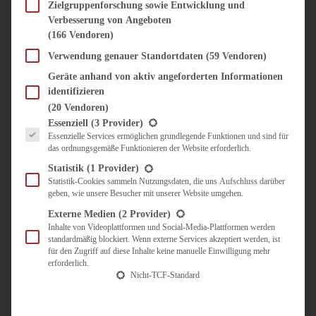
SÜSS & HERZHAFT
Zielgruppenforschung sowie Entwicklung und
Verbesserung von Angeboten
BROTAUFSTRICH
(166 Vendoren)
BRUNCH & FRÜHSTÜCK
DIPS, SAUCEN, CHUTNEYS
Verwendung genauer Standortdaten
(59 Vendoren)
KINDER-LIEBLINGSESSEN
Geräte anhand von aktiv angeforderten Informationen
KÜCHENGESCHENKE
identifizieren
OMAS REZEPTE
(20 Vendoren)
TARTES UND PIES
Es folgt eine Liste der Service-Gruppen, für die eine Einwilligung erteilt werden kann.
Essenziell
(3 Provider)
Essenzielle Services ermöglichen grundlegende Funktionen und sind für
UNTERWEGS
das ordnungsgemäße Funktionieren der Website erforderlich.
REISETIPPS
Statistik
(1 Provider)
KULINARISCH UNTERWEGS
Statistik-Cookies sammeln Nutzungsdaten, die uns Aufschluss darüber
geben, wie unsere Besucher mit unserer Website umgehen.
ÜBER MICH
ZUSAMMENARBEIT
Externe Medien
(2 Provider)
Inhalte von Videoplattformen und Social-Media-Plattformen werden
standardmäßig blockiert. Wenn externe Services akzeptiert werden, ist
für den Zugriff auf diese Inhalte keine manuelle Einwilligung mehr
erforderlich.
Nicht-TCF-Standard
Suche