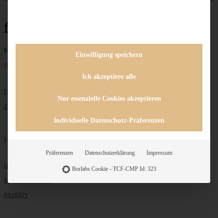
fein
Keine Beiträge gefunden
Einwilligung speichern
Unternehmen
Ich akzeptiere alle
ÜBER MICH
Nur essenzielle Cookies akzeptieren
ZUSAMMENARBEIT
Individuelle Datenschutz-Präferenzen
Entdecken
Präferenzen
Datenschutzerklärung
Impressum
GRUNDLAGEN
Borlabs Cookie - TCF-CMP Id: 323
ALLE REZEPTE
REISEN