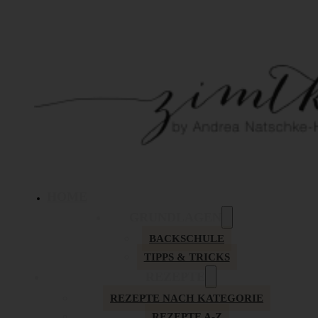
HOME
GRUNDLAGEN
BACKSCHULE
TIPPS & TRICKS
REZEPTE
REZEPTE NACH KATEGORIE
REZEPTE A-Z