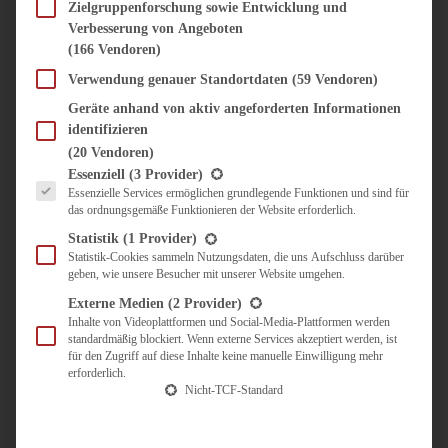
SÜSS & HERZHAFT
Zielgruppenforschung sowie Entwicklung und
Verbesserung von Angeboten
BROTAUFSTRICH
(166 Vendoren)
BRUNCH & FRÜHSTÜCK
DIPS, SAUCEN, CHUTNEYS
Verwendung genauer Standortdaten
(59 Vendoren)
KINDER-LIEBLINGSESSEN
Geräte anhand von aktiv angeforderten Informationen
KÜCHENGESCHENKE
identifizieren
OMAS REZEPTE
(20 Vendoren)
TARTES UND PIES
Es folgt eine Liste der Service-Gruppen, für die eine Einwilligung erteilt werden kann.
Essenziell
(3 Provider)
Essenzielle Services ermöglichen grundlegende Funktionen und sind für
UNTERWEGS
das ordnungsgemäße Funktionieren der Website erforderlich.
REISETIPPS
Statistik
(1 Provider)
KULINARISCH UNTERWEGS
Statistik-Cookies sammeln Nutzungsdaten, die uns Aufschluss darüber
geben, wie unsere Besucher mit unserer Website umgehen.
ÜBER MICH
ZUSAMMENARBEIT
Externe Medien
(2 Provider)
Inhalte von Videoplattformen und Social-Media-Plattformen werden
standardmäßig blockiert. Wenn externe Services akzeptiert werden, ist
für den Zugriff auf diese Inhalte keine manuelle Einwilligung mehr
erforderlich.
Nicht-TCF-Standard
Suche