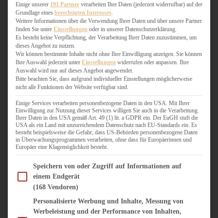
WEIHNACHTSBÄCKEREI
Einige unserer
191 Partner
verarbeiten Ihre Daten (jederzeit widerrufbar) auf der
Grundlage eines
berechtigten Interesses
.
ZIMTLIEBE
Weitere Informationen über die Verwendung Ihrer Daten und über unsere Partner
finden Sie unter
Einstellungen
oder in unserer Datenschutzerklärung.
HERZHAFT
Es besteht keine Verpflichtung, der Verarbeitung Ihrer Daten zuzustimmen, um
dieses Angebot zu nutzen.
BEILAGEN & GEMÜSE
Wir können bestimmte Inhalte nicht ohne Ihre Einwilligung anzeigen. Sie können
BURGER & SANDWICHES
Ihre Auswahl jederzeit unter
Einstellungen
widerrufen oder anpassen. Ihre
FIX AUF DEM TISCH
Auswahl wird nur auf dieses Angebot angewendet.
Bitte beachten Sie, dass aufgrund individueller Einstellungen möglicherweise
FLEISCH & FISCH
nicht alle Funktionen der Website verfügbar sind.
GRILLEN / BARBECUE
HERZHAFTES BACKEN
Einige Services verarbeiten personenbezogene Daten in den USA. Mit Ihrer
Einwilligung zur Nutzung dieser Services willigen Sie auch in die Verarbeitung
ONE-POT-GERICHTE
Ihrer Daten in den USA gemäß Art. 49 (1) lit. a GDPR ein. Der EuGH stuft die
PASTA & NUDELGERICHTE
USA als ein Land mit unzureichendem Datenschutz nach EU-Standards ein. Es
besteht beispielsweise die Gefahr, dass US-Behörden personenbezogene Daten
PIZZA, TARTES & QUICHES
in Überwachungsprogrammen verarbeiten, ohne dass für Europäerinnen und
REIS & RISOTTO
Europäer eine Klagemöglichkeit besteht.
SALATE & SNACKS
Im Folgenden finden Sie eine Liste der Zwecke des IAB Transparency and Consent Fram
SUPPENKASPEREIEN
Speichern von oder Zugriff auf Informationen auf
einem Endgerät
VEGAN HERZHAFT
(168 Vendoren)
VEGETARISCHES
VORSPEISEN
Personalisierte Werbung und Inhalte, Messung von
Werbeleistung und der Performance von Inhalten,