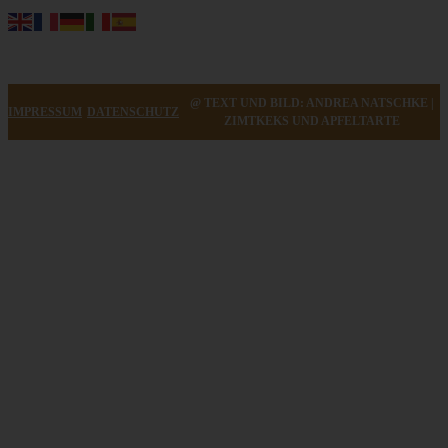
@ TEXT UND BILD: ANDREA NATSCHKE |
IMPRESSUM
DATENSCHUTZ
ZIMTKEKS UND APFELTARTE