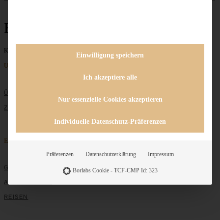
Erdbeerkuchen
Keine Beiträge gefunden
Einwilligung speichern
Unternehmen
Ich akzeptiere alle
ÜBER MICH
Nur essenzielle Cookies akzeptieren
ZUSAMMENARBEIT
Individuelle Datenschutz-Präferenzen
Entdecken
Präferenzen
Datenschutzerklärung
Impressum
GRUNDLAGEN
Borlabs Cookie - TCF-CMP Id: 323
ALLE REZEPTE
REISEN