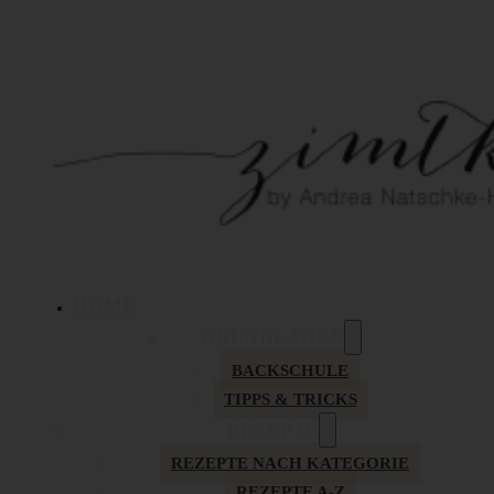
HOME
GRUNDLAGEN
BACKSCHULE
TIPPS & TRICKS
REZEPTE
REZEPTE NACH KATEGORIE
REZEPTE A-Z