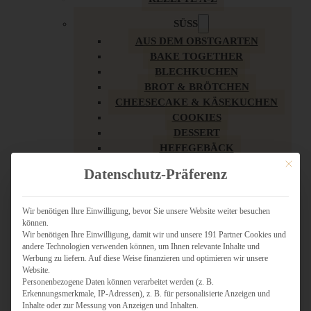
SÜSS
AUS DEM OBSTGARTEN
BAKE TOGETHER
BLECHKUCHEN
BROT & BRÖTCHEN
CHEESECAKE & KÄSEKUCHEN
COOKIES
DESSERT
HEFEGEBÄCK
KLASSIKER
Mit dies
Datenschutz-Präferenz
KUCHEN
LOW CARB & GESÜNDER
MY AMERICAN BAKERY
Wir benötigen Ihre Einwilligung, bevor Sie unsere Website weiter besuchen
können.
REZEPTE ZU OSTERN
Wir benötigen Ihre Einwilligung, damit wir und unsere 191 Partner Cookies und
SCHOKOLADIGES
andere Technologien verwenden können, um Ihnen relevante Inhalte und
SÜSSES HAUPTGERICHT
Werbung zu liefern. Auf diese Weise finanzieren und optimieren wir unsere
SÜSSES KLEINGEBÄCK
Website.
Personenbezogene Daten können verarbeitet werden (z. B.
TÖRTCHEN
Erkennungsmerkmale, IP-Adressen), z. B. für personalisierte Anzeigen und
VEGAN SÜSS
Inhalte oder zur Messung von Anzeigen und Inhalten.