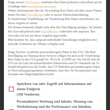
WEIHNACHTSBÄCKEREI
Einige unserer
191 Partner
verarbeiten Ihre Daten (jederzeit widerrufbar) auf der
Grundlage eines
berechtigten Interesses
.
ZIMTLIEBE
Weitere Informationen über die Verwendung Ihrer Daten und über unsere Partner
finden Sie unter
Einstellungen
oder in unserer Datenschutzerklärung.
HERZHAFT
Es besteht keine Verpflichtung, der Verarbeitung Ihrer Daten zuzustimmen, um
dieses Angebot zu nutzen.
BEILAGEN & GEMÜSE
Wir können bestimmte Inhalte nicht ohne Ihre Einwilligung anzeigen. Sie können
BURGER & SANDWICHES
Ihre Auswahl jederzeit unter
Einstellungen
widerrufen oder anpassen. Ihre
FIX AUF DEM TISCH
Auswahl wird nur auf dieses Angebot angewendet.
Bitte beachten Sie, dass aufgrund individueller Einstellungen möglicherweise
FLEISCH & FISCH
nicht alle Funktionen der Website verfügbar sind.
GRILLEN / BARBECUE
HERZHAFTES BACKEN
Einige Services verarbeiten personenbezogene Daten in den USA. Mit Ihrer
Einwilligung zur Nutzung dieser Services willigen Sie auch in die Verarbeitung
ONE-POT-GERICHTE
Ihrer Daten in den USA gemäß Art. 49 (1) lit. a GDPR ein. Der EuGH stuft die
PASTA & NUDELGERICHTE
USA als ein Land mit unzureichendem Datenschutz nach EU-Standards ein. Es
besteht beispielsweise die Gefahr, dass US-Behörden personenbezogene Daten
PIZZA, TARTES & QUICHES
in Überwachungsprogrammen verarbeiten, ohne dass für Europäerinnen und
REIS & RISOTTO
Europäer eine Klagemöglichkeit besteht.
SALATE & SNACKS
Im Folgenden finden Sie eine Liste der Zwecke des IAB Transparency and Consent Fram
SUPPENKASPEREIEN
Speichern von oder Zugriff auf Informationen auf
einem Endgerät
VEGAN HERZHAFT
(168 Vendoren)
VEGETARISCHES
VORSPEISEN
Personalisierte Werbung und Inhalte, Messung von
Werbeleistung und der Performance von Inhalten,