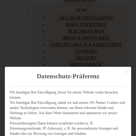
SÜSS
AUS DEM OBSTGARTEN
BAKE TOGETHER
BLECHKUCHEN
BROT & BRÖTCHEN
CHEESECAKE & KÄSEKUCHEN
COOKIES
DESSERT
HEFEGEBÄCK
KLASSIKER
Mit dies
Datenschutz-Präferenz
KUCHEN
LOW CARB & GESÜNDER
MY AMERICAN BAKERY
Wir benötigen Ihre Einwilligung, bevor Sie unsere Website weiter besuchen
können.
REZEPTE ZU OSTERN
Wir benötigen Ihre Einwilligung, damit wir und unsere 191 Partner Cookies und
SCHOKOLADIGES
andere Technologien verwenden können, um Ihnen relevante Inhalte und
SÜSSES HAUPTGERICHT
Werbung zu liefern. Auf diese Weise finanzieren und optimieren wir unsere
SÜSSES KLEINGEBÄCK
Website.
Personenbezogene Daten können verarbeitet werden (z. B.
TÖRTCHEN
Erkennungsmerkmale, IP-Adressen), z. B. für personalisierte Anzeigen und
VEGAN SÜSS
Inhalte oder zur Messung von Anzeigen und Inhalten.