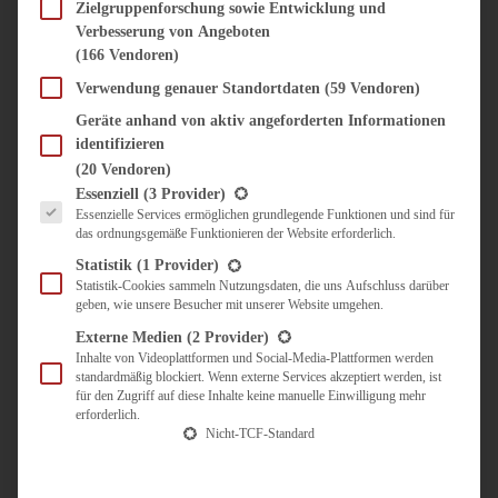
SÜSS & HERZHAFT
Zielgruppenforschung sowie Entwicklung und
Verbesserung von Angeboten
BROTAUFSTRICH
(166 Vendoren)
BRUNCH & FRÜHSTÜCK
DIPS, SAUCEN, CHUTNEYS
Verwendung genauer Standortdaten
(59 Vendoren)
KINDER-LIEBLINGSESSEN
Geräte anhand von aktiv angeforderten Informationen
KÜCHENGESCHENKE
identifizieren
OMAS REZEPTE
(20 Vendoren)
TARTES UND PIES
Es folgt eine Liste der Service-Gruppen, für die eine Einwilligung erteilt werden kann.
Essenziell
(3 Provider)
Essenzielle Services ermöglichen grundlegende Funktionen und sind für
UNTERWEGS
das ordnungsgemäße Funktionieren der Website erforderlich.
REISETIPPS
Statistik
(1 Provider)
KULINARISCH UNTERWEGS
Statistik-Cookies sammeln Nutzungsdaten, die uns Aufschluss darüber
geben, wie unsere Besucher mit unserer Website umgehen.
ÜBER MICH
ZUSAMMENARBEIT
Externe Medien
(2 Provider)
Inhalte von Videoplattformen und Social-Media-Plattformen werden
standardmäßig blockiert. Wenn externe Services akzeptiert werden, ist
für den Zugriff auf diese Inhalte keine manuelle Einwilligung mehr
erforderlich.
Nicht-TCF-Standard
Suche