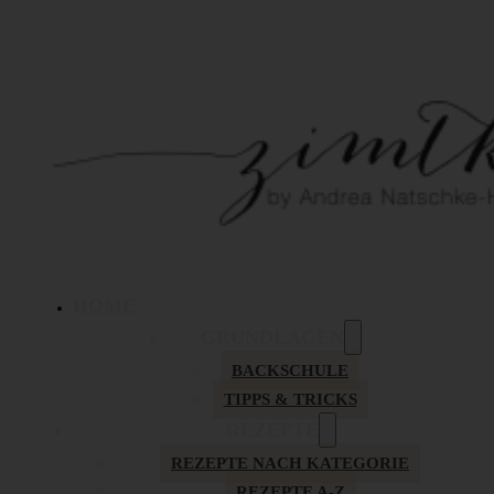
HOME
GRUNDLAGEN
BACKSCHULE
TIPPS & TRICKS
REZEPTE
REZEPTE NACH KATEGORIE
REZEPTE A-Z