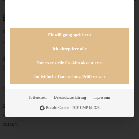
Erdbeercreme
Keine Beiträge gefunden
Einwilligung speichern
Unternehmen
Ich akzeptiere alle
ÜBER MICH
Nur essenzielle Cookies akzeptieren
ZUSAMMENARBEIT
Individuelle Datenschutz-Präferenzen
Entdecken
Präferenzen
Datenschutzerklärung
Impressum
GRUNDLAGEN
Borlabs Cookie - TCF-CMP Id: 323
ALLE REZEPTE
REISEN