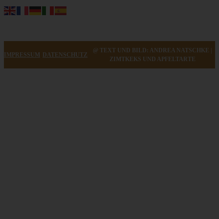
@ TEXT UND BILD: ANDREA NATSCHKE |
IMPRESSUM
DATENSCHUTZ
ZIMTKEKS UND APFELTARTE