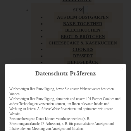
SÜSS
AUS DEM OBSTGARTEN
BAKE TOGETHER
BLECHKUCHEN
BROT & BRÖTCHEN
CHEESECAKE & KÄSEKUCHEN
COOKIES
DESSERT
HEFEGEBÄCK
KLASSIKER
Mit dies
Datenschutz-Präferenz
KUCHEN
LOW CARB & GESÜNDER
MY AMERICAN BAKERY
Wir benötigen Ihre Einwilligung, bevor Sie unsere Website weiter besuchen
können.
REZEPTE ZU OSTERN
Wir benötigen Ihre Einwilligung, damit wir und unsere 191 Partner Cookies und
SCHOKOLADIGES
andere Technologien verwenden können, um Ihnen relevante Inhalte und
SÜSSES HAUPTGERICHT
Werbung zu liefern. Auf diese Weise finanzieren und optimieren wir unsere
SÜSSES KLEINGEBÄCK
Website.
Personenbezogene Daten können verarbeitet werden (z. B.
TÖRTCHEN
Erkennungsmerkmale, IP-Adressen), z. B. für personalisierte Anzeigen und
VEGAN SÜSS
Inhalte oder zur Messung von Anzeigen und Inhalten.