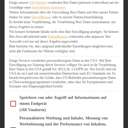
WEIHNACHTSBÄCKEREI
Einige unserer
191 Partner
verarbeiten Ihre Daten (jederzeit widerrufbar) auf der
Grundlage eines
berechtigten Interesses
.
ZIMTLIEBE
Weitere Informationen über die Verwendung Ihrer Daten und über unsere Partner
finden Sie unter
Einstellungen
oder in unserer Datenschutzerklärung.
HERZHAFT
Es besteht keine Verpflichtung, der Verarbeitung Ihrer Daten zuzustimmen, um
dieses Angebot zu nutzen.
BEILAGEN & GEMÜSE
Wir können bestimmte Inhalte nicht ohne Ihre Einwilligung anzeigen. Sie können
BURGER & SANDWICHES
Ihre Auswahl jederzeit unter
Einstellungen
widerrufen oder anpassen. Ihre
FIX AUF DEM TISCH
Auswahl wird nur auf dieses Angebot angewendet.
Bitte beachten Sie, dass aufgrund individueller Einstellungen möglicherweise
FLEISCH & FISCH
nicht alle Funktionen der Website verfügbar sind.
GRILLEN / BARBECUE
HERZHAFTES BACKEN
Einige Services verarbeiten personenbezogene Daten in den USA. Mit Ihrer
Einwilligung zur Nutzung dieser Services willigen Sie auch in die Verarbeitung
ONE-POT-GERICHTE
Ihrer Daten in den USA gemäß Art. 49 (1) lit. a GDPR ein. Der EuGH stuft die
PASTA & NUDELGERICHTE
USA als ein Land mit unzureichendem Datenschutz nach EU-Standards ein. Es
besteht beispielsweise die Gefahr, dass US-Behörden personenbezogene Daten
PIZZA, TARTES & QUICHES
in Überwachungsprogrammen verarbeiten, ohne dass für Europäerinnen und
REIS & RISOTTO
Europäer eine Klagemöglichkeit besteht.
SALATE & SNACKS
Im Folgenden finden Sie eine Liste der Zwecke des IAB Transparency and Consent Fram
SUPPENKASPEREIEN
Speichern von oder Zugriff auf Informationen auf
einem Endgerät
VEGAN HERZHAFT
(168 Vendoren)
VEGETARISCHES
VORSPEISEN
Personalisierte Werbung und Inhalte, Messung von
Werbeleistung und der Performance von Inhalten,