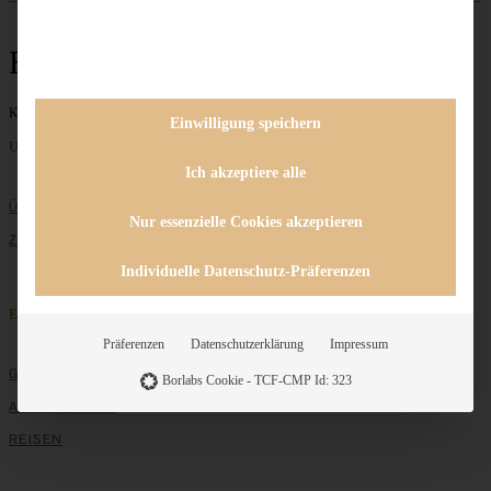
Erdbeer-Tiramisu
Keine Beiträge gefunden
Einwilligung speichern
Unternehmen
Ich akzeptiere alle
ÜBER MICH
Nur essenzielle Cookies akzeptieren
ZUSAMMENARBEIT
Individuelle Datenschutz-Präferenzen
Entdecken
Präferenzen
Datenschutzerklärung
Impressum
GRUNDLAGEN
Borlabs Cookie - TCF-CMP Id: 323
ALLE REZEPTE
REISEN