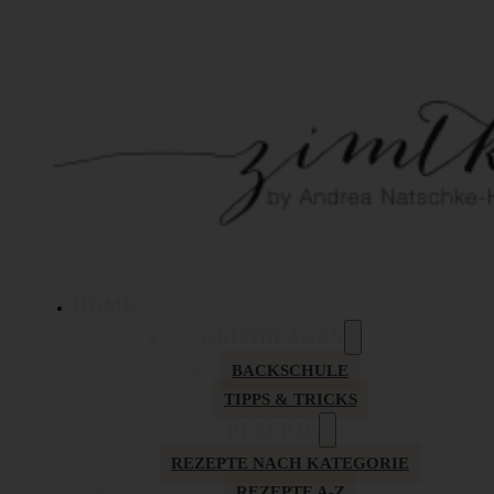
HOME
GRUNDLAGEN
BACKSCHULE
TIPPS & TRICKS
REZEPTE
REZEPTE NACH KATEGORIE
REZEPTE A-Z