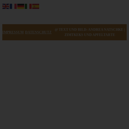
@ TEXT UND BILD: ANDREA NATSCHKE |
IMPRESSUM
DATENSCHUTZ
ZIMTKEKS UND APFELTARTE