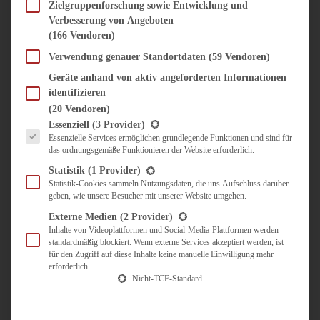
SÜSS & HERZHAFT
Zielgruppenforschung sowie Entwicklung und
Verbesserung von Angeboten
BROTAUFSTRICH
(166 Vendoren)
BRUNCH & FRÜHSTÜCK
DIPS, SAUCEN, CHUTNEYS
Verwendung genauer Standortdaten
(59 Vendoren)
KINDER-LIEBLINGSESSEN
Geräte anhand von aktiv angeforderten Informationen
KÜCHENGESCHENKE
identifizieren
OMAS REZEPTE
(20 Vendoren)
TARTES UND PIES
Es folgt eine Liste der Service-Gruppen, für die eine Einwilligung erteilt werden kann.
Essenziell
(3 Provider)
Essenzielle Services ermöglichen grundlegende Funktionen und sind für
UNTERWEGS
das ordnungsgemäße Funktionieren der Website erforderlich.
REISETIPPS
Statistik
(1 Provider)
KULINARISCH UNTERWEGS
Statistik-Cookies sammeln Nutzungsdaten, die uns Aufschluss darüber
geben, wie unsere Besucher mit unserer Website umgehen.
ÜBER MICH
ZUSAMMENARBEIT
Externe Medien
(2 Provider)
Inhalte von Videoplattformen und Social-Media-Plattformen werden
standardmäßig blockiert. Wenn externe Services akzeptiert werden, ist
für den Zugriff auf diese Inhalte keine manuelle Einwilligung mehr
erforderlich.
Nicht-TCF-Standard
Suche