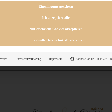
 CHUTNEYS
INGSESSEN
Einwilligung speichern
HENKE
E
Ich akzeptiere alle
ES
Nur essenzielle Cookies akzeptieren
Individuelle Datenschutz-Präferenzen
WEGS
renzen
Datenschutzerklärung
Impressum
Borlabs Cookie - TCF-CMP Id
Suche
Beliebt