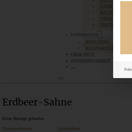
DIPS, SAUCEN,
KINDER-LIEBL
KÜCHENGESC
OMAS REZEPT
TARTES UND PI
UNTERWEGS
REISETIPPS
KULINARISCH UNTER
ÜBER MICH
ZUSAMMENARBEIT
Präfe
Erdbeer-Sahne
Keine Beiträge gefunden
Unternehmen
Entdecken