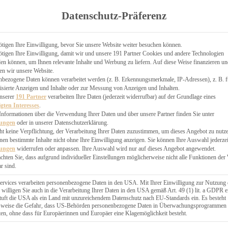
TGARTEN
Datenschutz-Präferenz
ER
N
CHEN
tigen Ihre Einwilligung, bevor Sie unsere Website weiter besuchen können.
tigen Ihre Einwilligung, damit wir und unsere 191 Partner Cookies und andere Technologien
& KÄSEKUCHEN
n können, um Ihnen relevante Inhalte und Werbung zu liefern. Auf diese Weise finanzieren u
en wir unsere Website.
nbezogene Daten können verarbeitet werden (z. B. Erkennungsmerkmale, IP-Adressen), z. B. f
isierte Anzeigen und Inhalte oder zur Messung von Anzeigen und Inhalten.
unserer
191 Partner
verarbeiten Ihre Daten (jederzeit widerrufbar) auf der Grundlage eines
igten Interesses
.
Informationen über die Verwendung Ihrer Daten und über unsere Partner finden Sie unter
GESÜNDER
lungen
oder in unserer Datenschutzerklärung.
 BAKERY
ht keine Verpflichtung, der Verarbeitung Ihrer Daten zuzustimmen, um dieses Angebot zu nutz
en bestimmte Inhalte nicht ohne Ihre Einwilligung anzeigen. Sie können Ihre Auswahl jederzei
STERN
lungen
widerrufen oder anpassen. Ihre Auswahl wird nur auf dieses Angebot angewendet.
ES
achten Sie, dass aufgrund individueller Einstellungen möglicherweise nicht alle Funktionen der
GERICHT
r sind.
EBÄCK
ervices verarbeiten personenbezogene Daten in den USA. Mit Ihrer Einwilligung zur Nutzung 
 willigen Sie auch in die Verarbeitung Ihrer Daten in den USA gemäß Art. 49 (1) lit. a GDPR e
uft die USA als ein Land mit unzureichendem Datenschutz nach EU-Standards ein. Es besteht
ÄCKEREI
lsweise die Gefahr, dass US-Behörden personenbezogene Daten in Überwachungsprogrammen
ten, ohne dass für Europäerinnen und Europäer eine Klagemöglichkeit besteht.