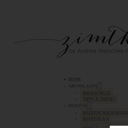
HOME
GRUNDLAGEN
BACKSCHULE
TIPPS & TRICKS
REZEPTE
REZEPTE NACH KATE
REZEPTE A-Z