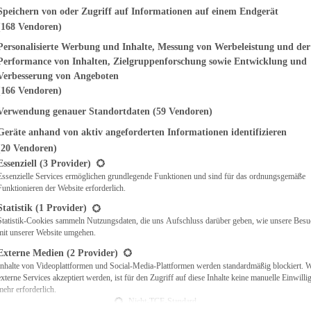
genden finden Sie eine Liste der Zwecke des IAB Transparency and Consent Fr
Speichern von oder Zugriff auf Informationen auf einem Endgerät
(168 Vendoren)
EMÜSE
NDWICHES
Personalisierte Werbung und Inhalte, Messung von Werbeleistung und der
ISCH
Performance von Inhalten, Zielgruppenforschung sowie Entwicklung und
CH
Verbesserung von Angeboten
RBECUE
(166 Vendoren)
BACKEN
Verwendung genauer Standortdaten
(59 Vendoren)
CHTE
Geräte anhand von aktiv angeforderten Informationen identifizieren
LGERICHTE
 & QUICHES
(20 Vendoren)
t eine Liste der Service-Gruppen, für die eine Einwilligung erteilt werden ka
O
Essenziell
(3 Provider)
Essenzielle Services ermöglichen grundlegende Funktionen und sind für das ordnungsgemäße
CKS
Funktionieren der Website erforderlich.
REIEN
AFT
Statistik
(1 Provider)
ES
Statistik-Cookies sammeln Nutzungsdaten, die uns Aufschluss darüber geben, wie unsere Besu
mit unserer Website umgehen.
Externe Medien
(2 Provider)
Inhalte von Videoplattformen und Social-Media-Plattformen werden standardmäßig blockiert. 
externe Services akzeptiert werden, ist für den Zugriff auf diese Inhalte keine manuelle Einwill
CH
mehr erforderlich.
ÜHSTÜCK
Nicht-TCF-Standard