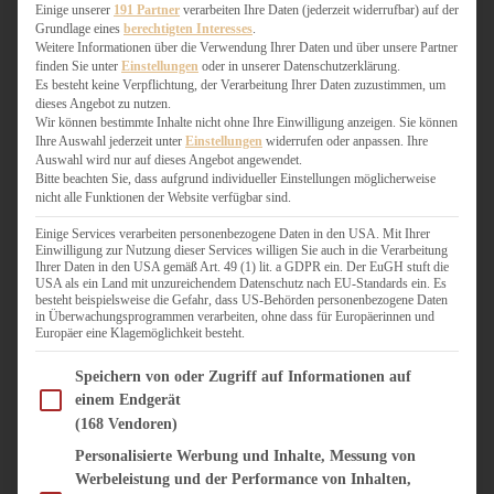
WEIHNACHTSBÄCKEREI
Einige unserer
191 Partner
verarbeiten Ihre Daten (jederzeit widerrufbar) auf der
Grundlage eines
berechtigten Interesses
.
ZIMTLIEBE
Weitere Informationen über die Verwendung Ihrer Daten und über unsere Partner
finden Sie unter
Einstellungen
oder in unserer Datenschutzerklärung.
HERZHAFT
Es besteht keine Verpflichtung, der Verarbeitung Ihrer Daten zuzustimmen, um
dieses Angebot zu nutzen.
BEILAGEN & GEMÜSE
Wir können bestimmte Inhalte nicht ohne Ihre Einwilligung anzeigen. Sie können
BURGER & SANDWICHES
Ihre Auswahl jederzeit unter
Einstellungen
widerrufen oder anpassen. Ihre
FIX AUF DEM TISCH
Auswahl wird nur auf dieses Angebot angewendet.
Bitte beachten Sie, dass aufgrund individueller Einstellungen möglicherweise
FLEISCH & FISCH
nicht alle Funktionen der Website verfügbar sind.
GRILLEN / BARBECUE
HERZHAFTES BACKEN
Einige Services verarbeiten personenbezogene Daten in den USA. Mit Ihrer
Einwilligung zur Nutzung dieser Services willigen Sie auch in die Verarbeitung
ONE-POT-GERICHTE
Ihrer Daten in den USA gemäß Art. 49 (1) lit. a GDPR ein. Der EuGH stuft die
PASTA & NUDELGERICHTE
USA als ein Land mit unzureichendem Datenschutz nach EU-Standards ein. Es
besteht beispielsweise die Gefahr, dass US-Behörden personenbezogene Daten
PIZZA, TARTES & QUICHES
in Überwachungsprogrammen verarbeiten, ohne dass für Europäerinnen und
REIS & RISOTTO
Europäer eine Klagemöglichkeit besteht.
SALATE & SNACKS
Im Folgenden finden Sie eine Liste der Zwecke des IAB Transparency and Consent Fram
SUPPENKASPEREIEN
Speichern von oder Zugriff auf Informationen auf
einem Endgerät
VEGAN HERZHAFT
(168 Vendoren)
VEGETARISCHES
VORSPEISEN
Personalisierte Werbung und Inhalte, Messung von
Werbeleistung und der Performance von Inhalten,