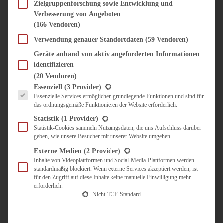
SÜSS & HERZHAFT
Zielgruppenforschung sowie Entwicklung und
Verbesserung von Angeboten
BROTAUFSTRICH
(166 Vendoren)
BRUNCH & FRÜHSTÜCK
DIPS, SAUCEN, CHUTNEYS
Verwendung genauer Standortdaten
(59 Vendoren)
KINDER-LIEBLINGSESSEN
Geräte anhand von aktiv angeforderten Informationen
KÜCHENGESCHENKE
identifizieren
OMAS REZEPTE
(20 Vendoren)
TARTES UND PIES
Es folgt eine Liste der Service-Gruppen, für die eine Einwilligung erteilt werden kann.
Essenziell
(3 Provider)
Essenzielle Services ermöglichen grundlegende Funktionen und sind für
UNTERWEGS
das ordnungsgemäße Funktionieren der Website erforderlich.
REISETIPPS
Statistik
(1 Provider)
KULINARISCH UNTERWEGS
Statistik-Cookies sammeln Nutzungsdaten, die uns Aufschluss darüber
geben, wie unsere Besucher mit unserer Website umgehen.
ÜBER MICH
ZUSAMMENARBEIT
Externe Medien
(2 Provider)
Inhalte von Videoplattformen und Social-Media-Plattformen werden
standardmäßig blockiert. Wenn externe Services akzeptiert werden, ist
für den Zugriff auf diese Inhalte keine manuelle Einwilligung mehr
erforderlich.
Nicht-TCF-Standard
Suche