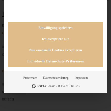
Erbeergebäck
Keine Beiträge gefunden
Einwilligung speichern
Unternehmen
Ich akzeptiere alle
ÜBER MICH
Nur essenzielle Cookies akzeptieren
ZUSAMMENARBEIT
Individuelle Datenschutz-Präferenzen
Entdecken
Präferenzen
Datenschutzerklärung
Impressum
GRUNDLAGEN
Borlabs Cookie - TCF-CMP Id: 323
ALLE REZEPTE
REISEN