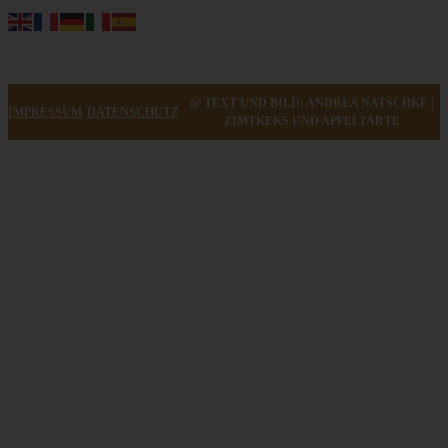
@ TEXT UND BILD: ANDREA NATSCHKE |
IMPRESSUM
DATENSCHUTZ
ZIMTKEKS UND APFELTARTE