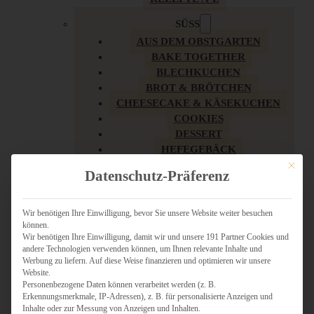
SÜSS
AUS DEM OBSTGARTEN
BAKE TOGETHER
BLECHKUCHEN
BROT & BRÖTCHEN
CHEESECAKE & KÄSEKUCHEN
COOKIES
DESSERT
HEFEGEBÄCK
KLASSIKER
Mit dies
Datenschutz-Präferenz
KUCHEN
LOW CARB & GESÜNDER
MY AMERICAN BAKERY
Wir benötigen Ihre Einwilligung, bevor Sie unsere Website weiter besuchen
können.
REZEPTE ZU OSTERN
Wir benötigen Ihre Einwilligung, damit wir und unsere 191 Partner Cookies und
SCHOKOLADIGES
andere Technologien verwenden können, um Ihnen relevante Inhalte und
SÜSSES HAUPTGERICHT
Werbung zu liefern. Auf diese Weise finanzieren und optimieren wir unsere
SÜSSES KLEINGEBÄCK
Website.
Personenbezogene Daten können verarbeitet werden (z. B.
TÖRTCHEN
Erkennungsmerkmale, IP-Adressen), z. B. für personalisierte Anzeigen und
VEGAN SÜSS
Inhalte oder zur Messung von Anzeigen und Inhalten.