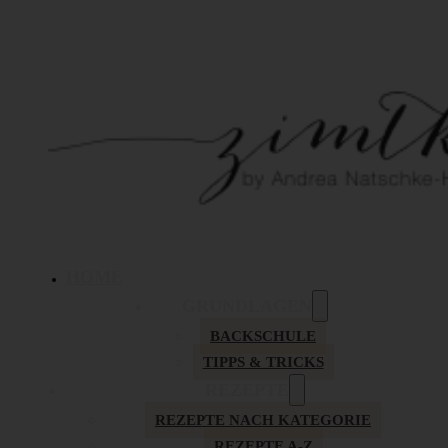
HOME
GRUNDLAGEN
BACKSCHULE
TIPPS & TRICKS
REZEPTE
REZEPTE NACH KATEGORIE
REZEPTE A-Z