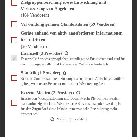
SÜSS & HERZHAFT
Zielgruppenforschung sowie Entwicklung und
Verbesserung von Angeboten
BROTAUFSTRICH
(166 Vendoren)
BRUNCH & FRÜHSTÜCK
DIPS, SAUCEN, CHUTNEYS
Verwendung genauer Standortdaten
(59 Vendoren)
KINDER-LIEBLINGSESSEN
Geräte anhand von aktiv angeforderten Informationen
KÜCHENGESCHENKE
identifizieren
OMAS REZEPTE
(20 Vendoren)
TARTES UND PIES
Es folgt eine Liste der Service-Gruppen, für die eine Einwilligung erteilt werden kann.
Essenziell
(3 Provider)
Essenzielle Services ermöglichen grundlegende Funktionen und sind für
UNTERWEGS
das ordnungsgemäße Funktionieren der Website erforderlich.
REISETIPPS
Statistik
(1 Provider)
KULINARISCH UNTERWEGS
Statistik-Cookies sammeln Nutzungsdaten, die uns Aufschluss darüber
geben, wie unsere Besucher mit unserer Website umgehen.
ÜBER MICH
ZUSAMMENARBEIT
Externe Medien
(2 Provider)
Inhalte von Videoplattformen und Social-Media-Plattformen werden
standardmäßig blockiert. Wenn externe Services akzeptiert werden, ist
für den Zugriff auf diese Inhalte keine manuelle Einwilligung mehr
erforderlich.
Nicht-TCF-Standard
Suche