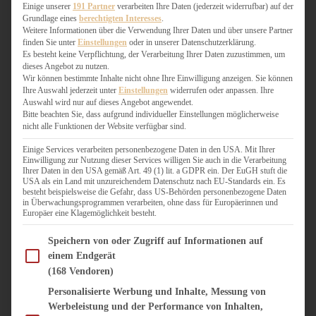
WEIHNACHTSBÄCKEREI
Einige unserer
191 Partner
verarbeiten Ihre Daten (jederzeit widerrufbar) auf der
Grundlage eines
berechtigten Interesses
.
ZIMTLIEBE
Weitere Informationen über die Verwendung Ihrer Daten und über unsere Partner
finden Sie unter
Einstellungen
oder in unserer Datenschutzerklärung.
HERZHAFT
Es besteht keine Verpflichtung, der Verarbeitung Ihrer Daten zuzustimmen, um
dieses Angebot zu nutzen.
BEILAGEN & GEMÜSE
Wir können bestimmte Inhalte nicht ohne Ihre Einwilligung anzeigen. Sie können
BURGER & SANDWICHES
Ihre Auswahl jederzeit unter
Einstellungen
widerrufen oder anpassen. Ihre
FIX AUF DEM TISCH
Auswahl wird nur auf dieses Angebot angewendet.
Bitte beachten Sie, dass aufgrund individueller Einstellungen möglicherweise
FLEISCH & FISCH
nicht alle Funktionen der Website verfügbar sind.
GRILLEN / BARBECUE
HERZHAFTES BACKEN
Einige Services verarbeiten personenbezogene Daten in den USA. Mit Ihrer
Einwilligung zur Nutzung dieser Services willigen Sie auch in die Verarbeitung
ONE-POT-GERICHTE
Ihrer Daten in den USA gemäß Art. 49 (1) lit. a GDPR ein. Der EuGH stuft die
PASTA & NUDELGERICHTE
USA als ein Land mit unzureichendem Datenschutz nach EU-Standards ein. Es
besteht beispielsweise die Gefahr, dass US-Behörden personenbezogene Daten
PIZZA, TARTES & QUICHES
in Überwachungsprogrammen verarbeiten, ohne dass für Europäerinnen und
REIS & RISOTTO
Europäer eine Klagemöglichkeit besteht.
SALATE & SNACKS
Im Folgenden finden Sie eine Liste der Zwecke des IAB Transparency and Consent Fram
SUPPENKASPEREIEN
Speichern von oder Zugriff auf Informationen auf
einem Endgerät
VEGAN HERZHAFT
(168 Vendoren)
VEGETARISCHES
VORSPEISEN
Personalisierte Werbung und Inhalte, Messung von
Werbeleistung und der Performance von Inhalten,