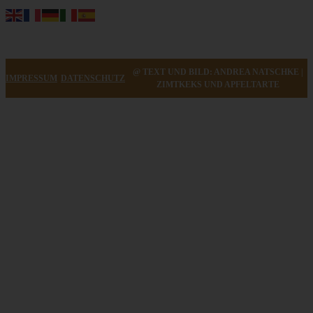
@ TEXT UND BILD: ANDREA NATSCHKE |
IMPRESSUM
DATENSCHUTZ
ZIMTKEKS UND APFELTARTE