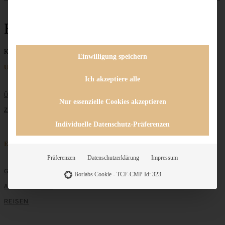
English Muffins
Keine Beiträge gefunden
Einwilligung speichern
Unternehmen
Ich akzeptiere alle
ÜBER MICH
Nur essenzielle Cookies akzeptieren
ZUSAMMENARBEIT
Individuelle Datenschutz-Präferenzen
Entdecken
Präferenzen
Datenschutzerklärung
Impressum
GRUNDLAGEN
Borlabs Cookie - TCF-CMP Id: 323
ALLE REZEPTE
REISEN