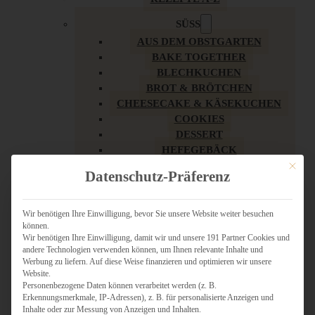
SÜSS
AUS DEM OBSTGARTEN
BAKE TOGETHER
BLECHKUCHEN
BROT & BRÖTCHEN
CHEESECAKE & KÄSEKUCHEN
COOKIES
DESSERT
HEFEGEBÄCK
KLASSIKER
Mit dies
Datenschutz-Präferenz
KUCHEN
LOW CARB & GESÜNDER
MY AMERICAN BAKERY
Wir benötigen Ihre Einwilligung, bevor Sie unsere Website weiter besuchen
können.
REZEPTE ZU OSTERN
Wir benötigen Ihre Einwilligung, damit wir und unsere 191 Partner Cookies und
SCHOKOLADIGES
andere Technologien verwenden können, um Ihnen relevante Inhalte und
SÜSSES HAUPTGERICHT
Werbung zu liefern. Auf diese Weise finanzieren und optimieren wir unsere
SÜSSES KLEINGEBÄCK
Website.
Personenbezogene Daten können verarbeitet werden (z. B.
TÖRTCHEN
Erkennungsmerkmale, IP-Adressen), z. B. für personalisierte Anzeigen und
VEGAN SÜSS
Inhalte oder zur Messung von Anzeigen und Inhalten.