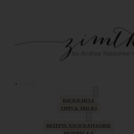
HOME
GRUNDLAGEN
BACKSCHULE
TIPPS & TRICKS
REZEPTE
REZEPTE NACH KATEGORIE
REZEPTE A-Z