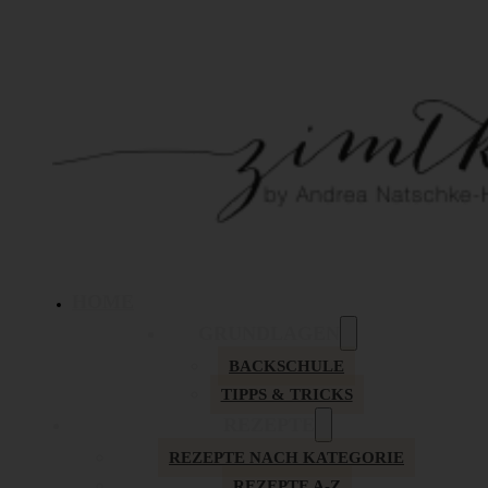
HOME
GRUNDLAGEN
BACKSCHULE
TIPPS & TRICKS
REZEPTE
REZEPTE NACH KATEGORIE
REZEPTE A-Z