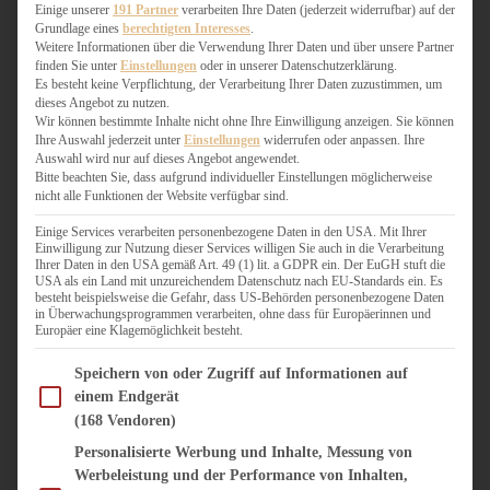
WEIHNACHTSBÄCKEREI
Einige unserer
191 Partner
verarbeiten Ihre Daten (jederzeit widerrufbar) auf der
Grundlage eines
berechtigten Interesses
.
ZIMTLIEBE
Weitere Informationen über die Verwendung Ihrer Daten und über unsere Partner
finden Sie unter
Einstellungen
oder in unserer Datenschutzerklärung.
HERZHAFT
Es besteht keine Verpflichtung, der Verarbeitung Ihrer Daten zuzustimmen, um
dieses Angebot zu nutzen.
BEILAGEN & GEMÜSE
Wir können bestimmte Inhalte nicht ohne Ihre Einwilligung anzeigen. Sie können
BURGER & SANDWICHES
Ihre Auswahl jederzeit unter
Einstellungen
widerrufen oder anpassen. Ihre
FIX AUF DEM TISCH
Auswahl wird nur auf dieses Angebot angewendet.
Bitte beachten Sie, dass aufgrund individueller Einstellungen möglicherweise
FLEISCH & FISCH
nicht alle Funktionen der Website verfügbar sind.
GRILLEN / BARBECUE
HERZHAFTES BACKEN
Einige Services verarbeiten personenbezogene Daten in den USA. Mit Ihrer
Einwilligung zur Nutzung dieser Services willigen Sie auch in die Verarbeitung
ONE-POT-GERICHTE
Ihrer Daten in den USA gemäß Art. 49 (1) lit. a GDPR ein. Der EuGH stuft die
PASTA & NUDELGERICHTE
USA als ein Land mit unzureichendem Datenschutz nach EU-Standards ein. Es
besteht beispielsweise die Gefahr, dass US-Behörden personenbezogene Daten
PIZZA, TARTES & QUICHES
in Überwachungsprogrammen verarbeiten, ohne dass für Europäerinnen und
REIS & RISOTTO
Europäer eine Klagemöglichkeit besteht.
SALATE & SNACKS
Im Folgenden finden Sie eine Liste der Zwecke des IAB Transparency and Consent Fram
SUPPENKASPEREIEN
Speichern von oder Zugriff auf Informationen auf
einem Endgerät
VEGAN HERZHAFT
(168 Vendoren)
VEGETARISCHES
VORSPEISEN
Personalisierte Werbung und Inhalte, Messung von
Werbeleistung und der Performance von Inhalten,