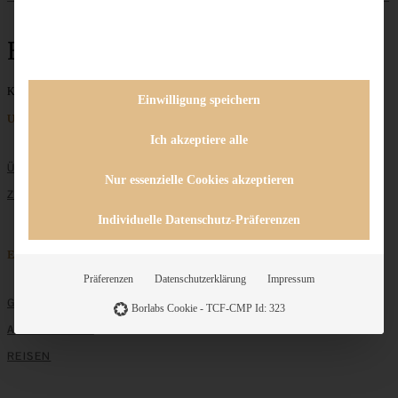
Englische Muffins
Keine Beiträge gefunden
Einwilligung speichern
Unternehmen
Ich akzeptiere alle
ÜBER MICH
Nur essenzielle Cookies akzeptieren
ZUSAMMENARBEIT
Individuelle Datenschutz-Präferenzen
Entdecken
Präferenzen
Datenschutzerklärung
Impressum
GRUNDLAGEN
Borlabs Cookie - TCF-CMP Id: 323
ALLE REZEPTE
REISEN