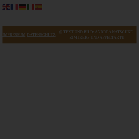
@ TEXT UND BILD: ANDREA NATSCHKE |
IMPRESSUM
DATENSCHUTZ
ZIMTKEKS UND APFELTARTE