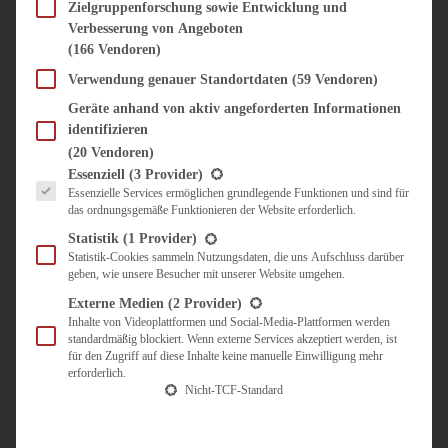
SÜSS & HERZHAFT
Zielgruppenforschung sowie Entwicklung und
Verbesserung von Angeboten
BROTAUFSTRICH
(166 Vendoren)
BRUNCH & FRÜHSTÜCK
DIPS, SAUCEN, CHUTNEYS
Verwendung genauer Standortdaten
(59 Vendoren)
KINDER-LIEBLINGSESSEN
Geräte anhand von aktiv angeforderten Informationen
KÜCHENGESCHENKE
identifizieren
OMAS REZEPTE
(20 Vendoren)
TARTES UND PIES
Es folgt eine Liste der Service-Gruppen, für die eine Einwilligung erteilt werden kann.
Essenziell
(3 Provider)
Essenzielle Services ermöglichen grundlegende Funktionen und sind für
UNTERWEGS
das ordnungsgemäße Funktionieren der Website erforderlich.
REISETIPPS
Statistik
(1 Provider)
KULINARISCH UNTERWEGS
Statistik-Cookies sammeln Nutzungsdaten, die uns Aufschluss darüber
geben, wie unsere Besucher mit unserer Website umgehen.
ÜBER MICH
ZUSAMMENARBEIT
Externe Medien
(2 Provider)
Inhalte von Videoplattformen und Social-Media-Plattformen werden
standardmäßig blockiert. Wenn externe Services akzeptiert werden, ist
für den Zugriff auf diese Inhalte keine manuelle Einwilligung mehr
erforderlich.
Nicht-TCF-Standard
Suche