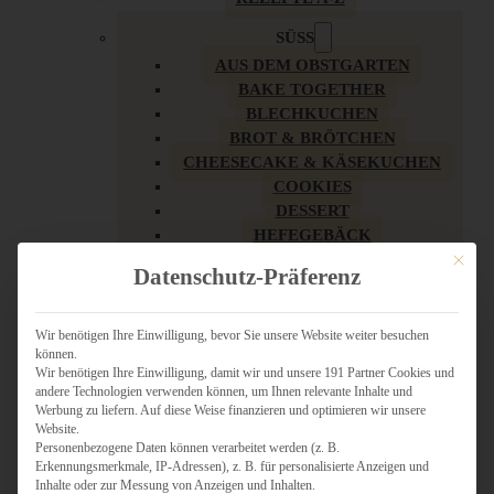
SÜSS
AUS DEM OBSTGARTEN
BAKE TOGETHER
BLECHKUCHEN
BROT & BRÖTCHEN
CHEESECAKE & KÄSEKUCHEN
COOKIES
DESSERT
HEFEGEBÄCK
KLASSIKER
Mit dies
Datenschutz-Präferenz
KUCHEN
LOW CARB & GESÜNDER
MY AMERICAN BAKERY
Wir benötigen Ihre Einwilligung, bevor Sie unsere Website weiter besuchen
können.
REZEPTE ZU OSTERN
Wir benötigen Ihre Einwilligung, damit wir und unsere 191 Partner Cookies und
SCHOKOLADIGES
andere Technologien verwenden können, um Ihnen relevante Inhalte und
SÜSSES HAUPTGERICHT
Werbung zu liefern. Auf diese Weise finanzieren und optimieren wir unsere
SÜSSES KLEINGEBÄCK
Website.
Personenbezogene Daten können verarbeitet werden (z. B.
TÖRTCHEN
Erkennungsmerkmale, IP-Adressen), z. B. für personalisierte Anzeigen und
VEGAN SÜSS
Inhalte oder zur Messung von Anzeigen und Inhalten.