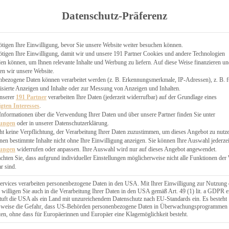
TGARTEN
Datenschutz-Präferenz
ER
N
CHEN
tigen Ihre Einwilligung, bevor Sie unsere Website weiter besuchen können.
tigen Ihre Einwilligung, damit wir und unsere 191 Partner Cookies und andere Technologien
& KÄSEKUCHEN
n können, um Ihnen relevante Inhalte und Werbung zu liefern. Auf diese Weise finanzieren u
en wir unsere Website.
nbezogene Daten können verarbeitet werden (z. B. Erkennungsmerkmale, IP-Adressen), z. B. f
isierte Anzeigen und Inhalte oder zur Messung von Anzeigen und Inhalten.
unserer
191 Partner
verarbeiten Ihre Daten (jederzeit widerrufbar) auf der Grundlage eines
igten Interesses
.
Informationen über die Verwendung Ihrer Daten und über unsere Partner finden Sie unter
GESÜNDER
lungen
oder in unserer Datenschutzerklärung.
 BAKERY
ht keine Verpflichtung, der Verarbeitung Ihrer Daten zuzustimmen, um dieses Angebot zu nutz
en bestimmte Inhalte nicht ohne Ihre Einwilligung anzeigen. Sie können Ihre Auswahl jederzei
STERN
lungen
widerrufen oder anpassen. Ihre Auswahl wird nur auf dieses Angebot angewendet.
ES
achten Sie, dass aufgrund individueller Einstellungen möglicherweise nicht alle Funktionen der
GERICHT
r sind.
EBÄCK
ervices verarbeiten personenbezogene Daten in den USA. Mit Ihrer Einwilligung zur Nutzung 
 willigen Sie auch in die Verarbeitung Ihrer Daten in den USA gemäß Art. 49 (1) lit. a GDPR e
uft die USA als ein Land mit unzureichendem Datenschutz nach EU-Standards ein. Es besteht
ÄCKEREI
lsweise die Gefahr, dass US-Behörden personenbezogene Daten in Überwachungsprogrammen
ten, ohne dass für Europäerinnen und Europäer eine Klagemöglichkeit besteht.