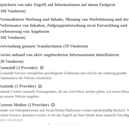
genden finden Sie eine Liste der Zwecke des IAB Transparency and Consent Fr
Speichern von oder Zugriff auf Informationen auf einem Endgerät
(168 Vendoren)
EMÜSE
NDWICHES
Personalisierte Werbung und Inhalte, Messung von Werbeleistung und der
ISCH
Performance von Inhalten, Zielgruppenforschung sowie Entwicklung und
CH
Verbesserung von Angeboten
RBECUE
(166 Vendoren)
BACKEN
Verwendung genauer Standortdaten
(59 Vendoren)
CHTE
Geräte anhand von aktiv angeforderten Informationen identifizieren
LGERICHTE
 & QUICHES
(20 Vendoren)
t eine Liste der Service-Gruppen, für die eine Einwilligung erteilt werden ka
O
Essenziell
(3 Provider)
Essenzielle Services ermöglichen grundlegende Funktionen und sind für das ordnungsgemäße
CKS
Funktionieren der Website erforderlich.
REIEN
AFT
Statistik
(1 Provider)
ES
Statistik-Cookies sammeln Nutzungsdaten, die uns Aufschluss darüber geben, wie unsere Besu
mit unserer Website umgehen.
Externe Medien
(2 Provider)
Inhalte von Videoplattformen und Social-Media-Plattformen werden standardmäßig blockiert. 
externe Services akzeptiert werden, ist für den Zugriff auf diese Inhalte keine manuelle Einwill
CH
mehr erforderlich.
ÜHSTÜCK
Nicht-TCF-Standard