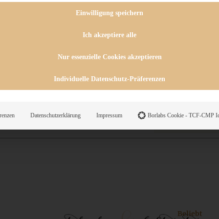
 CHUTNEYS
INGSESSEN
Einwilligung speichern
HENKE
E
Ich akzeptiere alle
ES
Nur essenzielle Cookies akzeptieren
Individuelle Datenschutz-Präferenzen
WEGS
renzen
Datenschutzerklärung
Impressum
Borlabs Cookie - TCF-CMP Id
Suche
Beliebt