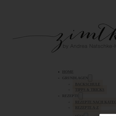
HOME
GRUNDLAGEN
BACKSCHULE
TIPPS & TRICKS
REZEPTE
REZEPTE NACH KATE
REZEPTE A-Z