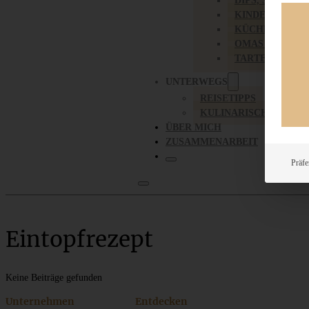
DIPS, SAUCEN,
KINDER-LIEBL
KÜCHENGESC
OMAS REZEPT
TARTES UND PI
UNTERWEGS
REISETIPPS
KULINARISCH UNTER
ÜBER MICH
ZUSAMMENARBEIT
Präfe
Eintopfrezept
Keine Beiträge gefunden
Unternehmen
Entdecken