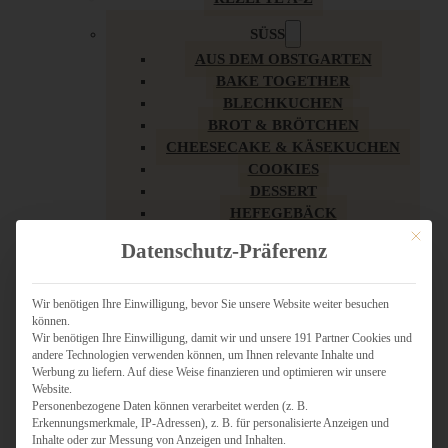
SÜSS
AUS DEM OBSTGARTEN
BAKE TOGETHER
BLECHKUCHEN
BROT & BRÖTCHEN
CHEESECAKE & KÄSEKUCHEN
COOKIES
DESSERT
HEFEGEBÄCK
KLASSIKER
Mit dies
Datenschutz-Präferenz
KUCHEN
LOW CARB & GESÜNDER
MY AMERICAN BAKERY
Wir benötigen Ihre Einwilligung, bevor Sie unsere Website weiter besuchen
können.
REZEPTE ZU OSTERN
Wir benötigen Ihre Einwilligung, damit wir und unsere 191 Partner Cookies und
SCHOKOLADIGES
andere Technologien verwenden können, um Ihnen relevante Inhalte und
SÜSSES HAUPTGERICHT
Werbung zu liefern. Auf diese Weise finanzieren und optimieren wir unsere
SÜSSES KLEINGEBÄCK
Website.
Personenbezogene Daten können verarbeitet werden (z. B.
TÖRTCHEN
Erkennungsmerkmale, IP-Adressen), z. B. für personalisierte Anzeigen und
VEGAN SÜSS
Inhalte oder zur Messung von Anzeigen und Inhalten.