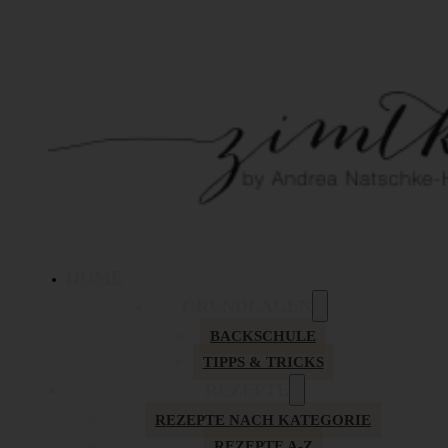
HOME
GRUNDLAGEN
BACKSCHULE
TIPPS & TRICKS
REZEPTE
REZEPTE NACH KATEGORIE
REZEPTE A-Z