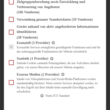
SÜSS & HERZHAFT
Zielgruppenforschung sowie Entwicklung und
Verbesserung von Angeboten
BROTAUFSTRICH
(166 Vendoren)
BRUNCH & FRÜHSTÜCK
DIPS, SAUCEN, CHUTNEYS
Verwendung genauer Standortdaten
(59 Vendoren)
KINDER-LIEBLINGSESSEN
Geräte anhand von aktiv angeforderten Informationen
KÜCHENGESCHENKE
identifizieren
OMAS REZEPTE
(20 Vendoren)
TARTES UND PIES
Es folgt eine Liste der Service-Gruppen, für die eine Einwilligung erteilt werden kann.
Essenziell
(3 Provider)
Essenzielle Services ermöglichen grundlegende Funktionen und sind für
UNTERWEGS
das ordnungsgemäße Funktionieren der Website erforderlich.
REISETIPPS
Statistik
(1 Provider)
KULINARISCH UNTERWEGS
Statistik-Cookies sammeln Nutzungsdaten, die uns Aufschluss darüber
geben, wie unsere Besucher mit unserer Website umgehen.
ÜBER MICH
ZUSAMMENARBEIT
Externe Medien
(2 Provider)
Inhalte von Videoplattformen und Social-Media-Plattformen werden
standardmäßig blockiert. Wenn externe Services akzeptiert werden, ist
für den Zugriff auf diese Inhalte keine manuelle Einwilligung mehr
erforderlich.
Nicht-TCF-Standard
Suche