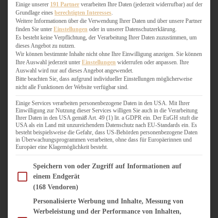
WEIHNACHTSBÄCKEREI
Einige unserer
191 Partner
verarbeiten Ihre Daten (jederzeit widerrufbar) auf der
Grundlage eines
berechtigten Interesses
.
ZIMTLIEBE
Weitere Informationen über die Verwendung Ihrer Daten und über unsere Partner
finden Sie unter
Einstellungen
oder in unserer Datenschutzerklärung.
HERZHAFT
Es besteht keine Verpflichtung, der Verarbeitung Ihrer Daten zuzustimmen, um
dieses Angebot zu nutzen.
BEILAGEN & GEMÜSE
Wir können bestimmte Inhalte nicht ohne Ihre Einwilligung anzeigen. Sie können
BURGER & SANDWICHES
Ihre Auswahl jederzeit unter
Einstellungen
widerrufen oder anpassen. Ihre
FIX AUF DEM TISCH
Auswahl wird nur auf dieses Angebot angewendet.
Bitte beachten Sie, dass aufgrund individueller Einstellungen möglicherweise
FLEISCH & FISCH
nicht alle Funktionen der Website verfügbar sind.
GRILLEN / BARBECUE
HERZHAFTES BACKEN
Einige Services verarbeiten personenbezogene Daten in den USA. Mit Ihrer
Einwilligung zur Nutzung dieser Services willigen Sie auch in die Verarbeitung
ONE-POT-GERICHTE
Ihrer Daten in den USA gemäß Art. 49 (1) lit. a GDPR ein. Der EuGH stuft die
PASTA & NUDELGERICHTE
USA als ein Land mit unzureichendem Datenschutz nach EU-Standards ein. Es
besteht beispielsweise die Gefahr, dass US-Behörden personenbezogene Daten
PIZZA, TARTES & QUICHES
in Überwachungsprogrammen verarbeiten, ohne dass für Europäerinnen und
REIS & RISOTTO
Europäer eine Klagemöglichkeit besteht.
SALATE & SNACKS
Im Folgenden finden Sie eine Liste der Zwecke des IAB Transparency and Consent Fram
SUPPENKASPEREIEN
Speichern von oder Zugriff auf Informationen auf
einem Endgerät
VEGAN HERZHAFT
(168 Vendoren)
VEGETARISCHES
VORSPEISEN
Personalisierte Werbung und Inhalte, Messung von
Werbeleistung und der Performance von Inhalten,