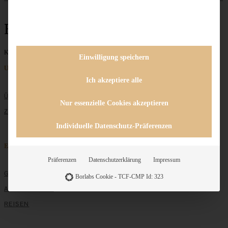
Eierlikörkuchen
Keine Beiträge gefunden
Einwilligung speichern
Unternehmen
Ich akzeptiere alle
ÜBER MICH
Nur essenzielle Cookies akzeptieren
ZUSAMMENARBEIT
Individuelle Datenschutz-Präferenzen
Entdecken
Präferenzen
Datenschutzerklärung
Impressum
GRUNDLAGEN
Borlabs Cookie - TCF-CMP Id: 323
ALLE REZEPTE
REISEN