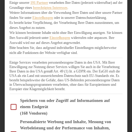
WEIHNACHTSBÄCKEREI
Einige unserer
191 Partner
verarbeiten Ihre Daten (jederzeit widerrufbar) auf der
Grundlage eines
berechtigten Interesses
.
ZIMTLIEBE
Weitere Informationen über die Verwendung Ihrer Daten und über unsere Partner
finden Sie unter
Einstellungen
oder in unserer Datenschutzerklärung.
HERZHAFT
Es besteht keine Verpflichtung, der Verarbeitung Ihrer Daten zuzustimmen, um
dieses Angebot zu nutzen.
BEILAGEN & GEMÜSE
Wir können bestimmte Inhalte nicht ohne Ihre Einwilligung anzeigen. Sie können
BURGER & SANDWICHES
Ihre Auswahl jederzeit unter
Einstellungen
widerrufen oder anpassen. Ihre
FIX AUF DEM TISCH
Auswahl wird nur auf dieses Angebot angewendet.
Bitte beachten Sie, dass aufgrund individueller Einstellungen möglicherweise
FLEISCH & FISCH
nicht alle Funktionen der Website verfügbar sind.
GRILLEN / BARBECUE
HERZHAFTES BACKEN
Einige Services verarbeiten personenbezogene Daten in den USA. Mit Ihrer
Einwilligung zur Nutzung dieser Services willigen Sie auch in die Verarbeitung
ONE-POT-GERICHTE
Ihrer Daten in den USA gemäß Art. 49 (1) lit. a GDPR ein. Der EuGH stuft die
PASTA & NUDELGERICHTE
USA als ein Land mit unzureichendem Datenschutz nach EU-Standards ein. Es
besteht beispielsweise die Gefahr, dass US-Behörden personenbezogene Daten
PIZZA, TARTES & QUICHES
in Überwachungsprogrammen verarbeiten, ohne dass für Europäerinnen und
REIS & RISOTTO
Europäer eine Klagemöglichkeit besteht.
SALATE & SNACKS
Im Folgenden finden Sie eine Liste der Zwecke des IAB Transparency and Consent Fram
SUPPENKASPEREIEN
Speichern von oder Zugriff auf Informationen auf
einem Endgerät
VEGAN HERZHAFT
(168 Vendoren)
VEGETARISCHES
VORSPEISEN
Personalisierte Werbung und Inhalte, Messung von
Werbeleistung und der Performance von Inhalten,