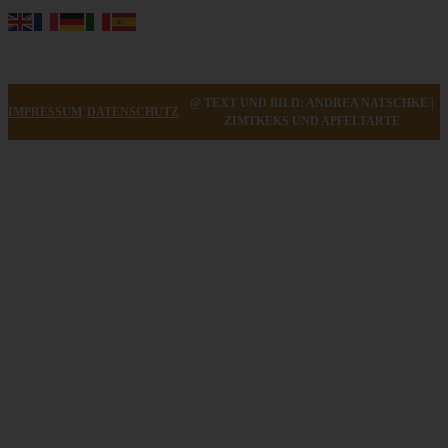
@ TEXT UND BILD: ANDREA NATSCHKE |
IMPRESSUM
DATENSCHUTZ
ZIMTKEKS UND APFELTARTE