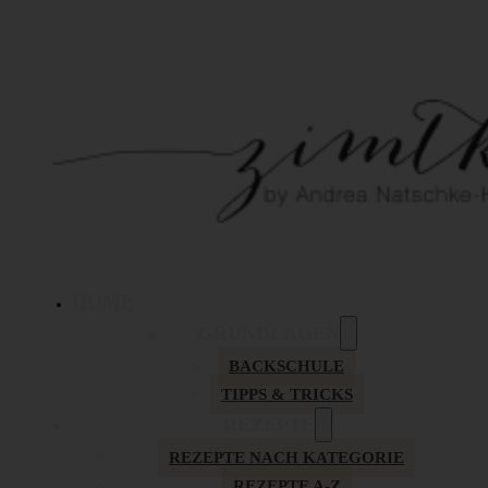
HOME
GRUNDLAGEN
BACKSCHULE
TIPPS & TRICKS
REZEPTE
REZEPTE NACH KATEGORIE
REZEPTE A-Z