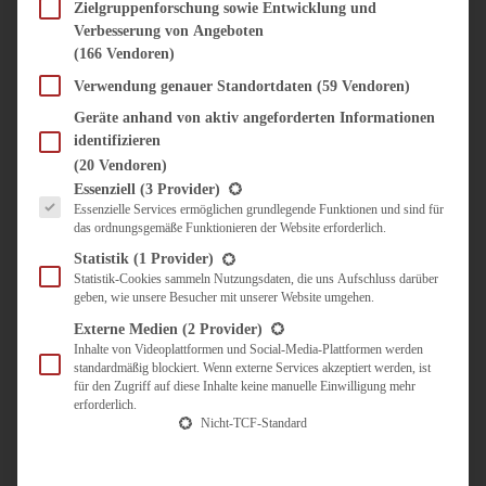
SÜSS & HERZHAFT
Zielgruppenforschung sowie Entwicklung und
Verbesserung von Angeboten
BROTAUFSTRICH
(166 Vendoren)
BRUNCH & FRÜHSTÜCK
DIPS, SAUCEN, CHUTNEYS
Verwendung genauer Standortdaten
(59 Vendoren)
KINDER-LIEBLINGSESSEN
Geräte anhand von aktiv angeforderten Informationen
KÜCHENGESCHENKE
identifizieren
OMAS REZEPTE
(20 Vendoren)
TARTES UND PIES
Es folgt eine Liste der Service-Gruppen, für die eine Einwilligung erteilt werden kann.
Essenziell
(3 Provider)
Essenzielle Services ermöglichen grundlegende Funktionen und sind für
UNTERWEGS
das ordnungsgemäße Funktionieren der Website erforderlich.
REISETIPPS
Statistik
(1 Provider)
KULINARISCH UNTERWEGS
Statistik-Cookies sammeln Nutzungsdaten, die uns Aufschluss darüber
geben, wie unsere Besucher mit unserer Website umgehen.
ÜBER MICH
ZUSAMMENARBEIT
Externe Medien
(2 Provider)
Inhalte von Videoplattformen und Social-Media-Plattformen werden
standardmäßig blockiert. Wenn externe Services akzeptiert werden, ist
für den Zugriff auf diese Inhalte keine manuelle Einwilligung mehr
erforderlich.
Nicht-TCF-Standard
Suche