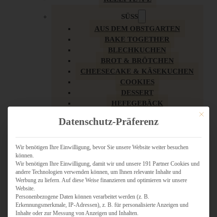
SÜSS
AUS DEM OBSTGARTEN
BAKE TOGETHER
BLECHKUCHEN
BROT & BRÖTCHEN
CHEESECAKE & KÄSEKUCHEN
COOKIES
DESSERT
HEFEGEBÄCK
KLASSIKER
Mit dies
Datenschutz-Präferenz
KUCHEN
LOW CARB & GESÜNDER
MY AMERICAN BAKERY
Wir benötigen Ihre Einwilligung, bevor Sie unsere Website weiter besuchen
können.
REZEPTE ZU OSTERN
Wir benötigen Ihre Einwilligung, damit wir und unsere 191 Partner Cookies und
SCHOKOLADIGES
andere Technologien verwenden können, um Ihnen relevante Inhalte und
SÜSSES HAUPTGERICHT
Werbung zu liefern. Auf diese Weise finanzieren und optimieren wir unsere
SÜSSES KLEINGEBÄCK
Website.
Personenbezogene Daten können verarbeitet werden (z. B.
TÖRTCHEN
Erkennungsmerkmale, IP-Adressen), z. B. für personalisierte Anzeigen und
VEGAN SÜSS
Inhalte oder zur Messung von Anzeigen und Inhalten.