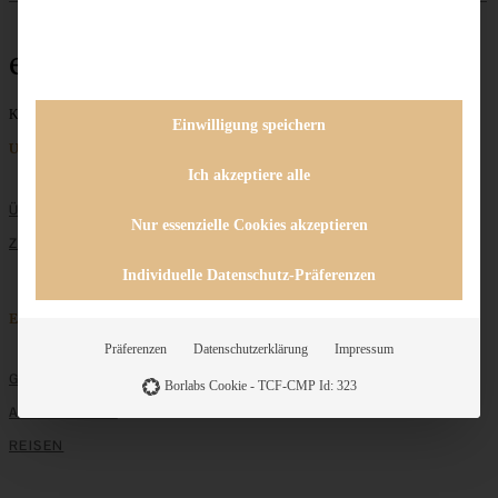
easy-peasy
Keine Beiträge gefunden
Einwilligung speichern
Unternehmen
Ich akzeptiere alle
ÜBER MICH
Nur essenzielle Cookies akzeptieren
ZUSAMMENARBEIT
Individuelle Datenschutz-Präferenzen
Entdecken
Präferenzen
Datenschutzerklärung
Impressum
GRUNDLAGEN
Borlabs Cookie - TCF-CMP Id: 323
ALLE REZEPTE
REISEN