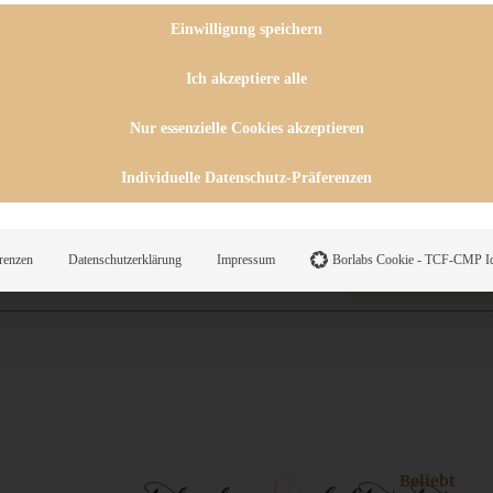
 CHUTNEYS
INGSESSEN
Einwilligung speichern
HENKE
E
Ich akzeptiere alle
ES
Nur essenzielle Cookies akzeptieren
Individuelle Datenschutz-Präferenzen
WEGS
renzen
Datenschutzerklärung
Impressum
Borlabs Cookie - TCF-CMP Id
Suche
Beliebt