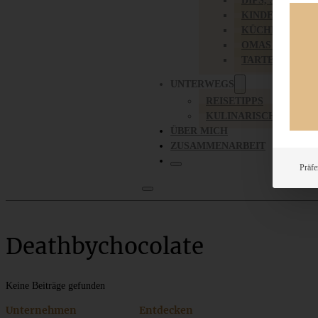
DIPS, SAUCEN,
KINDER-LIEBL
KÜCHENGESC
OMAS REZEPT
TARTES UND PI
UNTERWEGS
REISETIPPS
KULINARISCH UNTER
ÜBER MICH
ZUSAMMENARBEIT
Präfe
Deathbychocolate
Keine Beiträge gefunden
Unternehmen
Entdecken