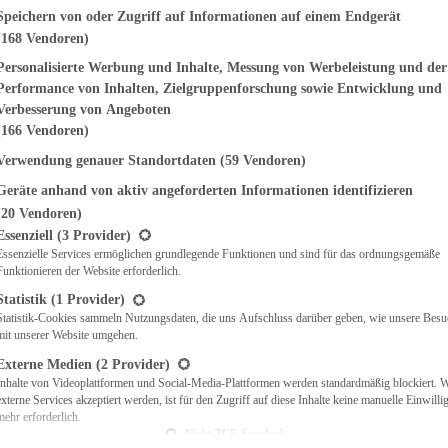
genden finden Sie eine Liste der Zwecke des IAB Transparency and Consent Fr
Speichern von oder Zugriff auf Informationen auf einem Endgerät
(168 Vendoren)
EMÜSE
NDWICHES
Personalisierte Werbung und Inhalte, Messung von Werbeleistung und der
ISCH
Performance von Inhalten, Zielgruppenforschung sowie Entwicklung und
CH
Verbesserung von Angeboten
RBECUE
(166 Vendoren)
BACKEN
Verwendung genauer Standortdaten
(59 Vendoren)
CHTE
Geräte anhand von aktiv angeforderten Informationen identifizieren
LGERICHTE
 & QUICHES
(20 Vendoren)
t eine Liste der Service-Gruppen, für die eine Einwilligung erteilt werden ka
O
Essenziell
(3 Provider)
Essenzielle Services ermöglichen grundlegende Funktionen und sind für das ordnungsgemäße
CKS
Funktionieren der Website erforderlich.
REIEN
AFT
Statistik
(1 Provider)
ES
Statistik-Cookies sammeln Nutzungsdaten, die uns Aufschluss darüber geben, wie unsere Besu
mit unserer Website umgehen.
Externe Medien
(2 Provider)
Inhalte von Videoplattformen und Social-Media-Plattformen werden standardmäßig blockiert. 
externe Services akzeptiert werden, ist für den Zugriff auf diese Inhalte keine manuelle Einwill
CH
mehr erforderlich.
ÜHSTÜCK
Nicht-TCF-Standard