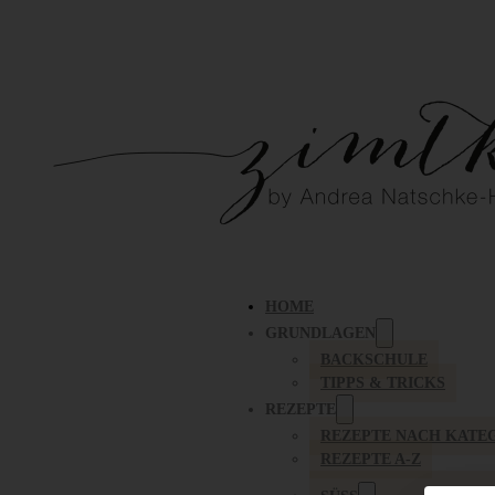
HOME
GRUNDLAGEN
BACKSCHULE
TIPPS & TRICKS
REZEPTE
REZEPTE NACH KATE
REZEPTE A-Z