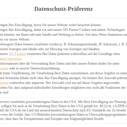
TGARTEN
Datenschutz-Präferenz
ER
N
CHEN
tigen Ihre Einwilligung, bevor Sie unsere Website weiter besuchen können.
tigen Ihre Einwilligung, damit wir und unsere 191 Partner Cookies und andere Technologien
& KÄSEKUCHEN
n können, um Ihnen relevante Inhalte und Werbung zu liefern. Auf diese Weise finanzieren u
en wir unsere Website.
nbezogene Daten können verarbeitet werden (z. B. Erkennungsmerkmale, IP-Adressen), z. B. f
isierte Anzeigen und Inhalte oder zur Messung von Anzeigen und Inhalten.
unserer
191 Partner
verarbeiten Ihre Daten (jederzeit widerrufbar) auf der Grundlage eines
igten Interesses
.
Informationen über die Verwendung Ihrer Daten und über unsere Partner finden Sie unter
GESÜNDER
lungen
oder in unserer Datenschutzerklärung.
 BAKERY
ht keine Verpflichtung, der Verarbeitung Ihrer Daten zuzustimmen, um dieses Angebot zu nutz
en bestimmte Inhalte nicht ohne Ihre Einwilligung anzeigen. Sie können Ihre Auswahl jederzei
STERN
lungen
widerrufen oder anpassen. Ihre Auswahl wird nur auf dieses Angebot angewendet.
ES
achten Sie, dass aufgrund individueller Einstellungen möglicherweise nicht alle Funktionen der
GERICHT
r sind.
EBÄCK
ervices verarbeiten personenbezogene Daten in den USA. Mit Ihrer Einwilligung zur Nutzung 
 willigen Sie auch in die Verarbeitung Ihrer Daten in den USA gemäß Art. 49 (1) lit. a GDPR e
uft die USA als ein Land mit unzureichendem Datenschutz nach EU-Standards ein. Es besteht
ÄCKEREI
lsweise die Gefahr, dass US-Behörden personenbezogene Daten in Überwachungsprogrammen
ten, ohne dass für Europäerinnen und Europäer eine Klagemöglichkeit besteht.