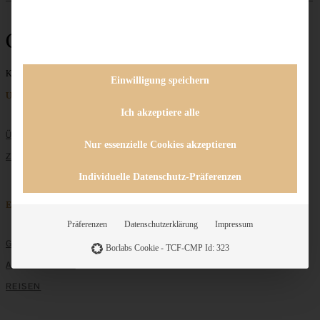
Creme
Keine Beiträge gefunden
Einwilligung speichern
Unternehmen
Ich akzeptiere alle
ÜBER MICH
Nur essenzielle Cookies akzeptieren
ZUSAMMENARBEIT
Individuelle Datenschutz-Präferenzen
Entdecken
Präferenzen
Datenschutzerklärung
Impressum
GRUNDLAGEN
Borlabs Cookie - TCF-CMP Id: 323
ALLE REZEPTE
REISEN