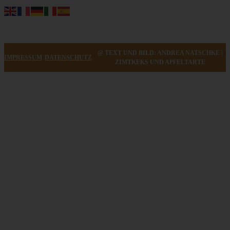
@ TEXT UND BILD: ANDREA NATSCHKE |
IMPRESSUM
DATENSCHUTZ
ZIMTKEKS UND APFELTARTE