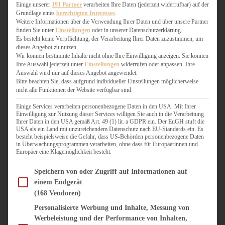
WEIHNACHTSBÄCKEREI
Einige unserer
191 Partner
verarbeiten Ihre Daten (jederzeit widerrufbar) auf der
Grundlage eines
berechtigten Interesses
.
ZIMTLIEBE
Weitere Informationen über die Verwendung Ihrer Daten und über unsere Partner
finden Sie unter
Einstellungen
oder in unserer Datenschutzerklärung.
HERZHAFT
Es besteht keine Verpflichtung, der Verarbeitung Ihrer Daten zuzustimmen, um
dieses Angebot zu nutzen.
BEILAGEN & GEMÜSE
Wir können bestimmte Inhalte nicht ohne Ihre Einwilligung anzeigen. Sie können
BURGER & SANDWICHES
Ihre Auswahl jederzeit unter
Einstellungen
widerrufen oder anpassen. Ihre
FIX AUF DEM TISCH
Auswahl wird nur auf dieses Angebot angewendet.
Bitte beachten Sie, dass aufgrund individueller Einstellungen möglicherweise
FLEISCH & FISCH
nicht alle Funktionen der Website verfügbar sind.
GRILLEN / BARBECUE
HERZHAFTES BACKEN
Einige Services verarbeiten personenbezogene Daten in den USA. Mit Ihrer
Einwilligung zur Nutzung dieser Services willigen Sie auch in die Verarbeitung
ONE-POT-GERICHTE
Ihrer Daten in den USA gemäß Art. 49 (1) lit. a GDPR ein. Der EuGH stuft die
PASTA & NUDELGERICHTE
USA als ein Land mit unzureichendem Datenschutz nach EU-Standards ein. Es
besteht beispielsweise die Gefahr, dass US-Behörden personenbezogene Daten
PIZZA, TARTES & QUICHES
in Überwachungsprogrammen verarbeiten, ohne dass für Europäerinnen und
REIS & RISOTTO
Europäer eine Klagemöglichkeit besteht.
SALATE & SNACKS
Im Folgenden finden Sie eine Liste der Zwecke des IAB Transparency and Consent Fram
SUPPENKASPEREIEN
Speichern von oder Zugriff auf Informationen auf
einem Endgerät
VEGAN HERZHAFT
(168 Vendoren)
VEGETARISCHES
VORSPEISEN
Personalisierte Werbung und Inhalte, Messung von
Werbeleistung und der Performance von Inhalten,