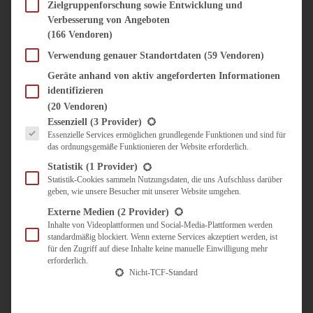
SÜSS & HERZHAFT
Zielgruppenforschung sowie Entwicklung und
Verbesserung von Angeboten
BROTAUFSTRICH
(166 Vendoren)
BRUNCH & FRÜHSTÜCK
DIPS, SAUCEN, CHUTNEYS
Verwendung genauer Standortdaten
(59 Vendoren)
KINDER-LIEBLINGSESSEN
Geräte anhand von aktiv angeforderten Informationen
KÜCHENGESCHENKE
identifizieren
OMAS REZEPTE
(20 Vendoren)
TARTES UND PIES
Es folgt eine Liste der Service-Gruppen, für die eine Einwilligung erteilt werden kann.
Essenziell
(3 Provider)
Essenzielle Services ermöglichen grundlegende Funktionen und sind für
UNTERWEGS
das ordnungsgemäße Funktionieren der Website erforderlich.
REISETIPPS
Statistik
(1 Provider)
KULINARISCH UNTERWEGS
Statistik-Cookies sammeln Nutzungsdaten, die uns Aufschluss darüber
geben, wie unsere Besucher mit unserer Website umgehen.
ÜBER MICH
ZUSAMMENARBEIT
Externe Medien
(2 Provider)
Inhalte von Videoplattformen und Social-Media-Plattformen werden
standardmäßig blockiert. Wenn externe Services akzeptiert werden, ist
für den Zugriff auf diese Inhalte keine manuelle Einwilligung mehr
erforderlich.
Nicht-TCF-Standard
Suche