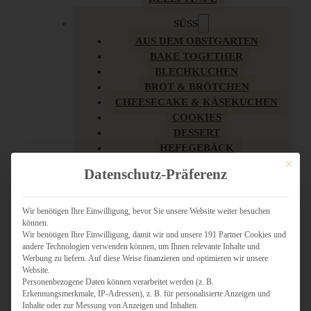
SÜSS
AUS DEM OBSTGARTEN
BAKE TOGETHER
BLECHKUCHEN
BROT & BRÖTCHEN
CHEESECAKE & KÄSEKUCHEN
COOKIES
DESSERT
HEFEGEBÄCK
KLASSIKER
Mit dies
Datenschutz-Präferenz
KUCHEN
LOW CARB & GESÜNDER
MY AMERICAN BAKERY
Wir benötigen Ihre Einwilligung, bevor Sie unsere Website weiter besuchen
können.
REZEPTE ZU OSTERN
Wir benötigen Ihre Einwilligung, damit wir und unsere 191 Partner Cookies und
SCHOKOLADIGES
andere Technologien verwenden können, um Ihnen relevante Inhalte und
SÜSSES HAUPTGERICHT
Werbung zu liefern. Auf diese Weise finanzieren und optimieren wir unsere
SÜSSES KLEINGEBÄCK
Website.
Personenbezogene Daten können verarbeitet werden (z. B.
TÖRTCHEN
Erkennungsmerkmale, IP-Adressen), z. B. für personalisierte Anzeigen und
VEGAN SÜSS
Inhalte oder zur Messung von Anzeigen und Inhalten.