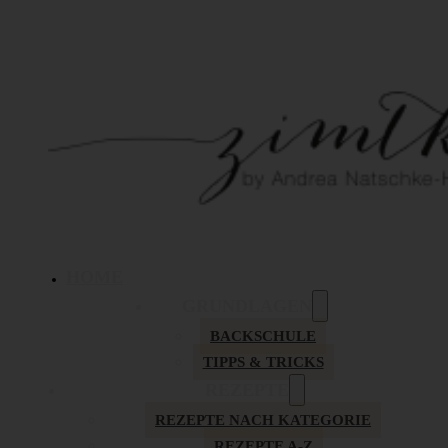
HOME
GRUNDLAGEN
BACKSCHULE
TIPPS & TRICKS
REZEPTE
REZEPTE NACH KATEGORIE
REZEPTE A-Z