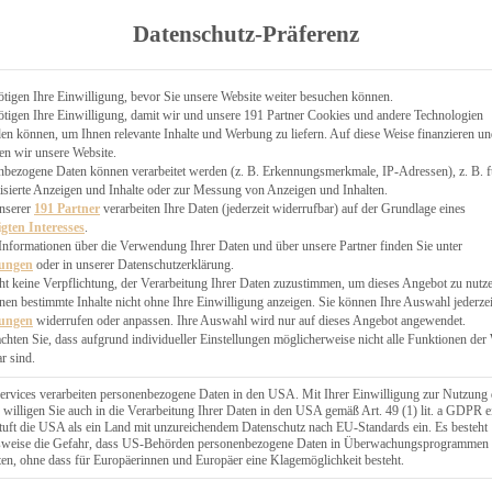
TGARTEN
Datenschutz-Präferenz
ER
N
CHEN
tigen Ihre Einwilligung, bevor Sie unsere Website weiter besuchen können.
tigen Ihre Einwilligung, damit wir und unsere 191 Partner Cookies und andere Technologien
& KÄSEKUCHEN
n können, um Ihnen relevante Inhalte und Werbung zu liefern. Auf diese Weise finanzieren u
en wir unsere Website.
nbezogene Daten können verarbeitet werden (z. B. Erkennungsmerkmale, IP-Adressen), z. B. f
isierte Anzeigen und Inhalte oder zur Messung von Anzeigen und Inhalten.
unserer
191 Partner
verarbeiten Ihre Daten (jederzeit widerrufbar) auf der Grundlage eines
igten Interesses
.
Informationen über die Verwendung Ihrer Daten und über unsere Partner finden Sie unter
GESÜNDER
lungen
oder in unserer Datenschutzerklärung.
 BAKERY
ht keine Verpflichtung, der Verarbeitung Ihrer Daten zuzustimmen, um dieses Angebot zu nutz
en bestimmte Inhalte nicht ohne Ihre Einwilligung anzeigen. Sie können Ihre Auswahl jederzei
STERN
lungen
widerrufen oder anpassen. Ihre Auswahl wird nur auf dieses Angebot angewendet.
ES
achten Sie, dass aufgrund individueller Einstellungen möglicherweise nicht alle Funktionen der
GERICHT
r sind.
EBÄCK
ervices verarbeiten personenbezogene Daten in den USA. Mit Ihrer Einwilligung zur Nutzung 
 willigen Sie auch in die Verarbeitung Ihrer Daten in den USA gemäß Art. 49 (1) lit. a GDPR e
uft die USA als ein Land mit unzureichendem Datenschutz nach EU-Standards ein. Es besteht
ÄCKEREI
lsweise die Gefahr, dass US-Behörden personenbezogene Daten in Überwachungsprogrammen
ten, ohne dass für Europäerinnen und Europäer eine Klagemöglichkeit besteht.