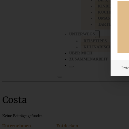
DIPS, SAUCEN,
KINDER-LIEBL
KÜCHENGESC
OMAS REZEPT
TARTES UND PI
UNTERWEGS
REISETIPPS
KULINARISCH UNTER
ÜBER MICH
ZUSAMMENARBEIT
Präfe
Costa
Keine Beiträge gefunden
Unternehmen
Entdecken