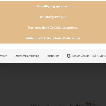
 CHUTNEYS
INGSESSEN
Einwilligung speichern
HENKE
E
Ich akzeptiere alle
ES
Nur essenzielle Cookies akzeptieren
Individuelle Datenschutz-Präferenzen
WEGS
renzen
Datenschutzerklärung
Impressum
Borlabs Cookie - TCF-CMP Id
Suche
Beliebt