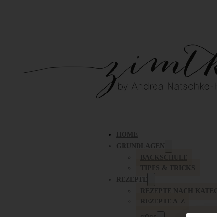
HOME
GRUNDLAGEN
BACKSCHULE
TIPPS & TRICKS
REZEPTE
REZEPTE NACH KATE
REZEPTE A-Z