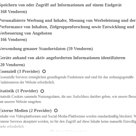
genden finden Sie eine Liste der Zwecke des IAB Transparency and Consent Fr
Speichern von oder Zugriff auf Informationen auf einem Endgerät
(168 Vendoren)
EMÜSE
NDWICHES
Personalisierte Werbung und Inhalte, Messung von Werbeleistung und der
ISCH
Performance von Inhalten, Zielgruppenforschung sowie Entwicklung und
CH
Verbesserung von Angeboten
RBECUE
(166 Vendoren)
BACKEN
Verwendung genauer Standortdaten
(59 Vendoren)
CHTE
Geräte anhand von aktiv angeforderten Informationen identifizieren
LGERICHTE
 & QUICHES
(20 Vendoren)
t eine Liste der Service-Gruppen, für die eine Einwilligung erteilt werden ka
O
Essenziell
(3 Provider)
Essenzielle Services ermöglichen grundlegende Funktionen und sind für das ordnungsgemäße
CKS
Funktionieren der Website erforderlich.
REIEN
AFT
Statistik
(1 Provider)
ES
Statistik-Cookies sammeln Nutzungsdaten, die uns Aufschluss darüber geben, wie unsere Besu
mit unserer Website umgehen.
Externe Medien
(2 Provider)
Inhalte von Videoplattformen und Social-Media-Plattformen werden standardmäßig blockiert. 
externe Services akzeptiert werden, ist für den Zugriff auf diese Inhalte keine manuelle Einwill
CH
mehr erforderlich.
ÜHSTÜCK
Nicht-TCF-Standard