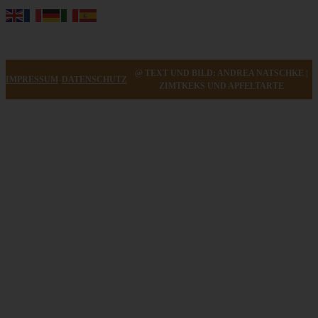
@ TEXT UND BILD: ANDREA NATSCHKE |
IMPRESSUM
DATENSCHUTZ
ZIMTKEKS UND APFELTARTE