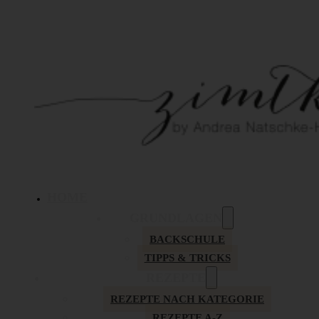
HOME
GRUNDLAGEN
BACKSCHULE
TIPPS & TRICKS
REZEPTE
REZEPTE NACH KATEGORIE
REZEPTE A-Z