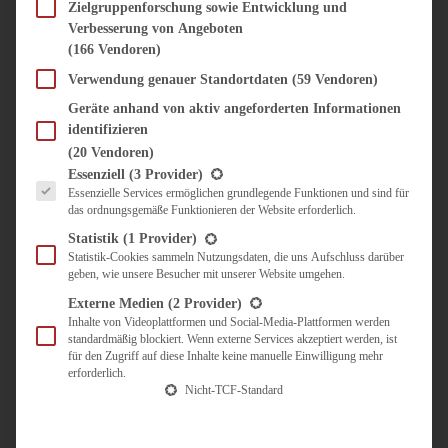
SÜSS & HERZHAFT
Zielgruppenforschung sowie Entwicklung und
Verbesserung von Angeboten
BROTAUFSTRICH
(166 Vendoren)
BRUNCH & FRÜHSTÜCK
DIPS, SAUCEN, CHUTNEYS
Verwendung genauer Standortdaten
(59 Vendoren)
KINDER-LIEBLINGSESSEN
Geräte anhand von aktiv angeforderten Informationen
KÜCHENGESCHENKE
identifizieren
OMAS REZEPTE
(20 Vendoren)
TARTES UND PIES
Es folgt eine Liste der Service-Gruppen, für die eine Einwilligung erteilt werden kann.
Essenziell
(3 Provider)
Essenzielle Services ermöglichen grundlegende Funktionen und sind für
UNTERWEGS
das ordnungsgemäße Funktionieren der Website erforderlich.
REISETIPPS
Statistik
(1 Provider)
KULINARISCH UNTERWEGS
Statistik-Cookies sammeln Nutzungsdaten, die uns Aufschluss darüber
geben, wie unsere Besucher mit unserer Website umgehen.
ÜBER MICH
ZUSAMMENARBEIT
Externe Medien
(2 Provider)
Inhalte von Videoplattformen und Social-Media-Plattformen werden
standardmäßig blockiert. Wenn externe Services akzeptiert werden, ist
für den Zugriff auf diese Inhalte keine manuelle Einwilligung mehr
erforderlich.
Nicht-TCF-Standard
Suche