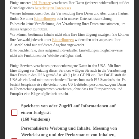
WEIHNACHTSBÄCKEREI
Einige unserer
191 Partner
verarbeiten Ihre Daten (jederzeit widerrufbar) auf der
Grundlage eines
berechtigten Interesses
.
ZIMTLIEBE
Weitere Informationen über die Verwendung Ihrer Daten und über unsere Partner
finden Sie unter
Einstellungen
oder in unserer Datenschutzerklärung.
HERZHAFT
Es besteht keine Verpflichtung, der Verarbeitung Ihrer Daten zuzustimmen, um
dieses Angebot zu nutzen.
BEILAGEN & GEMÜSE
Wir können bestimmte Inhalte nicht ohne Ihre Einwilligung anzeigen. Sie können
BURGER & SANDWICHES
Ihre Auswahl jederzeit unter
Einstellungen
widerrufen oder anpassen. Ihre
FIX AUF DEM TISCH
Auswahl wird nur auf dieses Angebot angewendet.
Bitte beachten Sie, dass aufgrund individueller Einstellungen möglicherweise
FLEISCH & FISCH
nicht alle Funktionen der Website verfügbar sind.
GRILLEN / BARBECUE
HERZHAFTES BACKEN
Einige Services verarbeiten personenbezogene Daten in den USA. Mit Ihrer
Einwilligung zur Nutzung dieser Services willigen Sie auch in die Verarbeitung
ONE-POT-GERICHTE
Ihrer Daten in den USA gemäß Art. 49 (1) lit. a GDPR ein. Der EuGH stuft die
PASTA & NUDELGERICHTE
USA als ein Land mit unzureichendem Datenschutz nach EU-Standards ein. Es
besteht beispielsweise die Gefahr, dass US-Behörden personenbezogene Daten
PIZZA, TARTES & QUICHES
in Überwachungsprogrammen verarbeiten, ohne dass für Europäerinnen und
REIS & RISOTTO
Europäer eine Klagemöglichkeit besteht.
SALATE & SNACKS
Im Folgenden finden Sie eine Liste der Zwecke des IAB Transparency and Consent Fram
SUPPENKASPEREIEN
Speichern von oder Zugriff auf Informationen auf
einem Endgerät
VEGAN HERZHAFT
(168 Vendoren)
VEGETARISCHES
VORSPEISEN
Personalisierte Werbung und Inhalte, Messung von
Werbeleistung und der Performance von Inhalten,