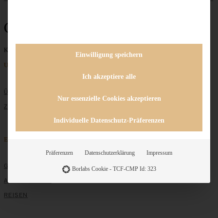
Costa Smeralda
Keine Beiträge gefunden
Einwilligung speichern
Unternehmen
Ich akzeptiere alle
ÜBER MICH
Nur essenzielle Cookies akzeptieren
ZUSAMMENARBEIT
Individuelle Datenschutz-Präferenzen
Entdecken
Präferenzen
Datenschutzerklärung
Impressum
GRUNDLAGEN
Borlabs Cookie - TCF-CMP Id: 323
ALLE REZEPTE
REISEN