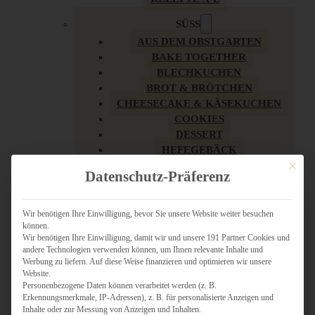
SÜSS
AUS DEM OBSTGARTEN
BAKE TOGETHER
BLECHKUCHEN
BROT & BRÖTCHEN
CHEESECAKE & KÄSEKUCHEN
COOKIES
DESSERT
HEFEGEBÄCK
KLASSIKER
Mit dies
Datenschutz-Präferenz
KUCHEN
LOW CARB & GESÜNDER
MY AMERICAN BAKERY
Wir benötigen Ihre Einwilligung, bevor Sie unsere Website weiter besuchen
können.
REZEPTE ZU OSTERN
Wir benötigen Ihre Einwilligung, damit wir und unsere 191 Partner Cookies und
SCHOKOLADIGES
andere Technologien verwenden können, um Ihnen relevante Inhalte und
SÜSSES HAUPTGERICHT
Werbung zu liefern. Auf diese Weise finanzieren und optimieren wir unsere
SÜSSES KLEINGEBÄCK
Website.
Personenbezogene Daten können verarbeitet werden (z. B.
TÖRTCHEN
Erkennungsmerkmale, IP-Adressen), z. B. für personalisierte Anzeigen und
VEGAN SÜSS
Inhalte oder zur Messung von Anzeigen und Inhalten.