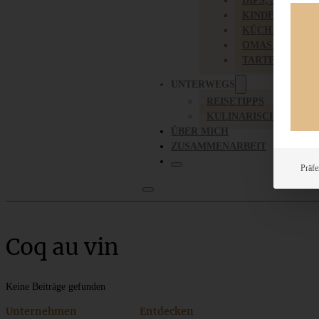
DIPS, SAUCEN,
KINDER-LIEBL
KÜCHENGESC
OMAS REZEPT
TARTES UND PI
UNTERWEGS
REISETIPPS
KULINARISCH UNTER
ÜBER MICH
ZUSAMMENARBEIT
Präfe
Coq au vin
Keine Beiträge gefunden
Unternehmen
Entdecken