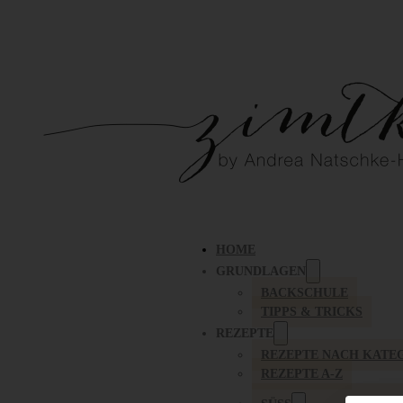
HOME
GRUNDLAGEN
BACKSCHULE
TIPPS & TRICKS
REZEPTE
REZEPTE NACH KATE
REZEPTE A-Z