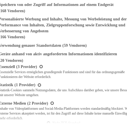
genden finden Sie eine Liste der Zwecke des IAB Transparency and Consent Fr
Speichern von oder Zugriff auf Informationen auf einem Endgerät
(168 Vendoren)
EMÜSE
NDWICHES
Personalisierte Werbung und Inhalte, Messung von Werbeleistung und der
ISCH
Performance von Inhalten, Zielgruppenforschung sowie Entwicklung und
CH
Verbesserung von Angeboten
RBECUE
(166 Vendoren)
BACKEN
Verwendung genauer Standortdaten
(59 Vendoren)
CHTE
Geräte anhand von aktiv angeforderten Informationen identifizieren
LGERICHTE
 & QUICHES
(20 Vendoren)
t eine Liste der Service-Gruppen, für die eine Einwilligung erteilt werden ka
O
Essenziell
(3 Provider)
Essenzielle Services ermöglichen grundlegende Funktionen und sind für das ordnungsgemäße
CKS
Funktionieren der Website erforderlich.
REIEN
AFT
Statistik
(1 Provider)
ES
Statistik-Cookies sammeln Nutzungsdaten, die uns Aufschluss darüber geben, wie unsere Besu
mit unserer Website umgehen.
Externe Medien
(2 Provider)
Inhalte von Videoplattformen und Social-Media-Plattformen werden standardmäßig blockiert. 
externe Services akzeptiert werden, ist für den Zugriff auf diese Inhalte keine manuelle Einwill
CH
mehr erforderlich.
ÜHSTÜCK
Nicht-TCF-Standard