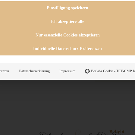
 CHUTNEYS
INGSESSEN
Einwilligung speichern
HENKE
E
Ich akzeptiere alle
ES
Nur essenzielle Cookies akzeptieren
Individuelle Datenschutz-Präferenzen
WEGS
renzen
Datenschutzerklärung
Impressum
Borlabs Cookie - TCF-CMP Id
Suche
Beliebt