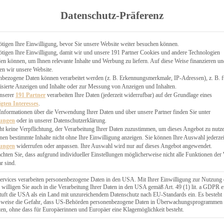
TGARTEN
Datenschutz-Präferenz
ER
N
CHEN
tigen Ihre Einwilligung, bevor Sie unsere Website weiter besuchen können.
tigen Ihre Einwilligung, damit wir und unsere 191 Partner Cookies und andere Technologien
& KÄSEKUCHEN
n können, um Ihnen relevante Inhalte und Werbung zu liefern. Auf diese Weise finanzieren u
en wir unsere Website.
nbezogene Daten können verarbeitet werden (z. B. Erkennungsmerkmale, IP-Adressen), z. B. f
isierte Anzeigen und Inhalte oder zur Messung von Anzeigen und Inhalten.
unserer
191 Partner
verarbeiten Ihre Daten (jederzeit widerrufbar) auf der Grundlage eines
igten Interesses
.
Informationen über die Verwendung Ihrer Daten und über unsere Partner finden Sie unter
GESÜNDER
lungen
oder in unserer Datenschutzerklärung.
 BAKERY
ht keine Verpflichtung, der Verarbeitung Ihrer Daten zuzustimmen, um dieses Angebot zu nutz
en bestimmte Inhalte nicht ohne Ihre Einwilligung anzeigen. Sie können Ihre Auswahl jederzei
STERN
lungen
widerrufen oder anpassen. Ihre Auswahl wird nur auf dieses Angebot angewendet.
ES
achten Sie, dass aufgrund individueller Einstellungen möglicherweise nicht alle Funktionen der
GERICHT
r sind.
EBÄCK
ervices verarbeiten personenbezogene Daten in den USA. Mit Ihrer Einwilligung zur Nutzung 
 willigen Sie auch in die Verarbeitung Ihrer Daten in den USA gemäß Art. 49 (1) lit. a GDPR e
uft die USA als ein Land mit unzureichendem Datenschutz nach EU-Standards ein. Es besteht
ÄCKEREI
lsweise die Gefahr, dass US-Behörden personenbezogene Daten in Überwachungsprogrammen
ten, ohne dass für Europäerinnen und Europäer eine Klagemöglichkeit besteht.