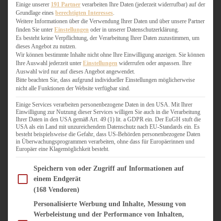
WEIHNACHTSBÄCKEREI
Einige unserer
191 Partner
verarbeiten Ihre Daten (jederzeit widerrufbar) auf der
Grundlage eines
berechtigten Interesses
.
ZIMTLIEBE
Weitere Informationen über die Verwendung Ihrer Daten und über unsere Partner
finden Sie unter
Einstellungen
oder in unserer Datenschutzerklärung.
HERZHAFT
Es besteht keine Verpflichtung, der Verarbeitung Ihrer Daten zuzustimmen, um
dieses Angebot zu nutzen.
BEILAGEN & GEMÜSE
Wir können bestimmte Inhalte nicht ohne Ihre Einwilligung anzeigen. Sie können
BURGER & SANDWICHES
Ihre Auswahl jederzeit unter
Einstellungen
widerrufen oder anpassen. Ihre
FIX AUF DEM TISCH
Auswahl wird nur auf dieses Angebot angewendet.
Bitte beachten Sie, dass aufgrund individueller Einstellungen möglicherweise
FLEISCH & FISCH
nicht alle Funktionen der Website verfügbar sind.
GRILLEN / BARBECUE
HERZHAFTES BACKEN
Einige Services verarbeiten personenbezogene Daten in den USA. Mit Ihrer
Einwilligung zur Nutzung dieser Services willigen Sie auch in die Verarbeitung
ONE-POT-GERICHTE
Ihrer Daten in den USA gemäß Art. 49 (1) lit. a GDPR ein. Der EuGH stuft die
PASTA & NUDELGERICHTE
USA als ein Land mit unzureichendem Datenschutz nach EU-Standards ein. Es
besteht beispielsweise die Gefahr, dass US-Behörden personenbezogene Daten
PIZZA, TARTES & QUICHES
in Überwachungsprogrammen verarbeiten, ohne dass für Europäerinnen und
REIS & RISOTTO
Europäer eine Klagemöglichkeit besteht.
SALATE & SNACKS
Im Folgenden finden Sie eine Liste der Zwecke des IAB Transparency and Consent Fram
SUPPENKASPEREIEN
Speichern von oder Zugriff auf Informationen auf
einem Endgerät
VEGAN HERZHAFT
(168 Vendoren)
VEGETARISCHES
VORSPEISEN
Personalisierte Werbung und Inhalte, Messung von
Werbeleistung und der Performance von Inhalten,