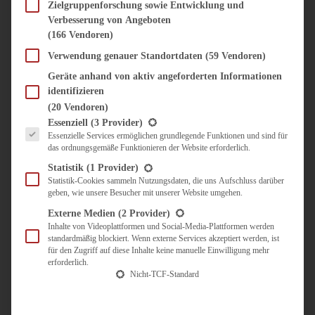
SÜSS & HERZHAFT
Zielgruppenforschung sowie Entwicklung und
Verbesserung von Angeboten
BROTAUFSTRICH
(166 Vendoren)
BRUNCH & FRÜHSTÜCK
DIPS, SAUCEN, CHUTNEYS
Verwendung genauer Standortdaten
(59 Vendoren)
KINDER-LIEBLINGSESSEN
Geräte anhand von aktiv angeforderten Informationen
KÜCHENGESCHENKE
identifizieren
OMAS REZEPTE
(20 Vendoren)
TARTES UND PIES
Es folgt eine Liste der Service-Gruppen, für die eine Einwilligung erteilt werden kann.
Essenziell
(3 Provider)
Essenzielle Services ermöglichen grundlegende Funktionen und sind für
UNTERWEGS
das ordnungsgemäße Funktionieren der Website erforderlich.
REISETIPPS
Statistik
(1 Provider)
KULINARISCH UNTERWEGS
Statistik-Cookies sammeln Nutzungsdaten, die uns Aufschluss darüber
geben, wie unsere Besucher mit unserer Website umgehen.
ÜBER MICH
ZUSAMMENARBEIT
Externe Medien
(2 Provider)
Inhalte von Videoplattformen und Social-Media-Plattformen werden
standardmäßig blockiert. Wenn externe Services akzeptiert werden, ist
für den Zugriff auf diese Inhalte keine manuelle Einwilligung mehr
erforderlich.
Nicht-TCF-Standard
Suche