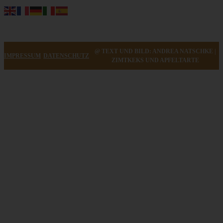
@ TEXT UND BILD: ANDREA NATSCHKE |
IMPRESSUM
DATENSCHUTZ
ZIMTKEKS UND APFELTARTE