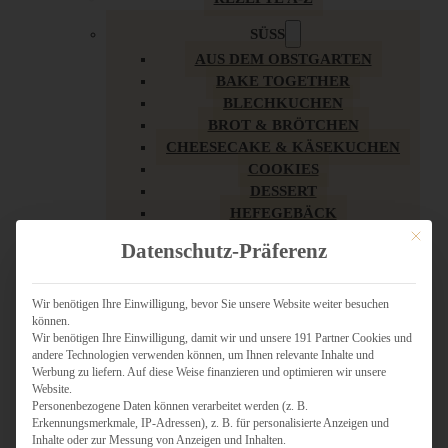
SÜSS
AUS DEM OBSTGARTEN
BAKE TOGETHER
BLECHKUCHEN
BROT & BRÖTCHEN
CHEESECAKE & KÄSEKUCHEN
COOKIES
DESSERT
HEFEGEBÄCK
KLASSIKER
Mit dies
Datenschutz-Präferenz
KUCHEN
LOW CARB & GESÜNDER
MY AMERICAN BAKERY
Wir benötigen Ihre Einwilligung, bevor Sie unsere Website weiter besuchen
können.
REZEPTE ZU OSTERN
Wir benötigen Ihre Einwilligung, damit wir und unsere 191 Partner Cookies und
SCHOKOLADIGES
andere Technologien verwenden können, um Ihnen relevante Inhalte und
SÜSSES HAUPTGERICHT
Werbung zu liefern. Auf diese Weise finanzieren und optimieren wir unsere
SÜSSES KLEINGEBÄCK
Website.
Personenbezogene Daten können verarbeitet werden (z. B.
TÖRTCHEN
Erkennungsmerkmale, IP-Adressen), z. B. für personalisierte Anzeigen und
VEGAN SÜSS
Inhalte oder zur Messung von Anzeigen und Inhalten.