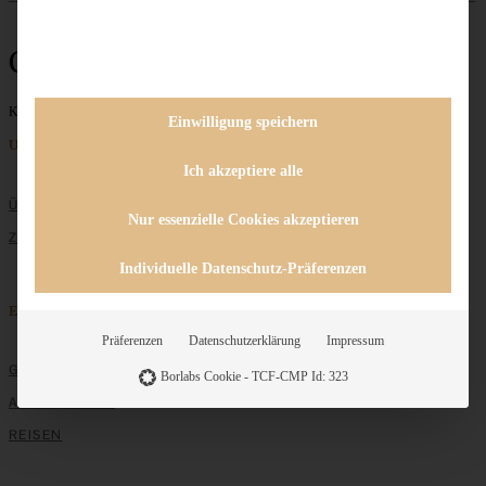
Cinnamon Rolls
Keine Beiträge gefunden
Einwilligung speichern
Unternehmen
Ich akzeptiere alle
ÜBER MICH
Nur essenzielle Cookies akzeptieren
ZUSAMMENARBEIT
Individuelle Datenschutz-Präferenzen
Entdecken
Präferenzen
Datenschutzerklärung
Impressum
GRUNDLAGEN
Borlabs Cookie - TCF-CMP Id: 323
ALLE REZEPTE
REISEN