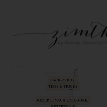
HOME
GRUNDLAGEN
BACKSCHULE
TIPPS & TRICKS
REZEPTE
REZEPTE NACH KATEGORIE
REZEPTE A-Z