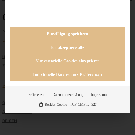
Cinnamon-Buns
Keine Beiträge gefunden
Einwilligung speichern
Unternehmen
Ich akzeptiere alle
ÜBER MICH
Nur essenzielle Cookies akzeptieren
ZUSAMMENARBEIT
Individuelle Datenschutz-Präferenzen
Entdecken
Präferenzen
Datenschutzerklärung
Impressum
GRUNDLAGEN
Borlabs Cookie - TCF-CMP Id: 323
ALLE REZEPTE
REISEN