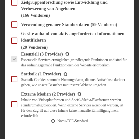
SÜSS & HERZHAFT
Zielgruppenforschung sowie Entwicklung und
Verbesserung von Angeboten
BROTAUFSTRICH
(166 Vendoren)
BRUNCH & FRÜHSTÜCK
DIPS, SAUCEN, CHUTNEYS
Verwendung genauer Standortdaten
(59 Vendoren)
KINDER-LIEBLINGSESSEN
Geräte anhand von aktiv angeforderten Informationen
KÜCHENGESCHENKE
identifizieren
OMAS REZEPTE
(20 Vendoren)
TARTES UND PIES
Es folgt eine Liste der Service-Gruppen, für die eine Einwilligung erteilt werden kann.
Essenziell
(3 Provider)
Essenzielle Services ermöglichen grundlegende Funktionen und sind für
UNTERWEGS
das ordnungsgemäße Funktionieren der Website erforderlich.
REISETIPPS
Statistik
(1 Provider)
KULINARISCH UNTERWEGS
Statistik-Cookies sammeln Nutzungsdaten, die uns Aufschluss darüber
geben, wie unsere Besucher mit unserer Website umgehen.
ÜBER MICH
ZUSAMMENARBEIT
Externe Medien
(2 Provider)
Inhalte von Videoplattformen und Social-Media-Plattformen werden
standardmäßig blockiert. Wenn externe Services akzeptiert werden, ist
für den Zugriff auf diese Inhalte keine manuelle Einwilligung mehr
erforderlich.
Nicht-TCF-Standard
Suche