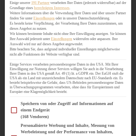
WEIHNACHTSBÄCKEREI
Einige unserer
191 Partner
verarbeiten Ihre Daten (jederzeit widerrufbar) auf der
Grundlage eines
berechtigten Interesses
.
ZIMTLIEBE
Weitere Informationen über die Verwendung Ihrer Daten und über unsere Partner
finden Sie unter
Einstellungen
oder in unserer Datenschutzerklärung.
HERZHAFT
Es besteht keine Verpflichtung, der Verarbeitung Ihrer Daten zuzustimmen, um
dieses Angebot zu nutzen.
BEILAGEN & GEMÜSE
Wir können bestimmte Inhalte nicht ohne Ihre Einwilligung anzeigen. Sie können
BURGER & SANDWICHES
Ihre Auswahl jederzeit unter
Einstellungen
widerrufen oder anpassen. Ihre
FIX AUF DEM TISCH
Auswahl wird nur auf dieses Angebot angewendet.
Bitte beachten Sie, dass aufgrund individueller Einstellungen möglicherweise
FLEISCH & FISCH
nicht alle Funktionen der Website verfügbar sind.
GRILLEN / BARBECUE
HERZHAFTES BACKEN
Einige Services verarbeiten personenbezogene Daten in den USA. Mit Ihrer
Einwilligung zur Nutzung dieser Services willigen Sie auch in die Verarbeitung
ONE-POT-GERICHTE
Ihrer Daten in den USA gemäß Art. 49 (1) lit. a GDPR ein. Der EuGH stuft die
PASTA & NUDELGERICHTE
USA als ein Land mit unzureichendem Datenschutz nach EU-Standards ein. Es
besteht beispielsweise die Gefahr, dass US-Behörden personenbezogene Daten
PIZZA, TARTES & QUICHES
in Überwachungsprogrammen verarbeiten, ohne dass für Europäerinnen und
REIS & RISOTTO
Europäer eine Klagemöglichkeit besteht.
SALATE & SNACKS
Im Folgenden finden Sie eine Liste der Zwecke des IAB Transparency and Consent Fram
SUPPENKASPEREIEN
Speichern von oder Zugriff auf Informationen auf
einem Endgerät
VEGAN HERZHAFT
(168 Vendoren)
VEGETARISCHES
VORSPEISEN
Personalisierte Werbung und Inhalte, Messung von
Werbeleistung und der Performance von Inhalten,