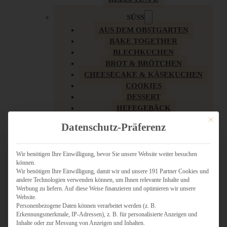
SÜSS
AUS DEM OBSTGARTEN
BAKE TOGETHER
BLECHKUCHEN
BROT & BRÖTCHEN
CHEESECAKE & KÄSEKUCHEN
COOKIES
DESSERT
HEFEGEBÄCK
KLASSIKER
Mit dies
Datenschutz-Präferenz
KUCHEN
LOW CARB & GESÜNDER
MY AMERICAN BAKERY
Wir benötigen Ihre Einwilligung, bevor Sie unsere Website weiter besuchen
können.
REZEPTE ZU OSTERN
Wir benötigen Ihre Einwilligung, damit wir und unsere 191 Partner Cookies und
SCHOKOLADIGES
andere Technologien verwenden können, um Ihnen relevante Inhalte und
SÜSSES HAUPTGERICHT
Werbung zu liefern. Auf diese Weise finanzieren und optimieren wir unsere
SÜSSES KLEINGEBÄCK
Website.
Personenbezogene Daten können verarbeitet werden (z. B.
TÖRTCHEN
Erkennungsmerkmale, IP-Adressen), z. B. für personalisierte Anzeigen und
VEGAN SÜSS
Inhalte oder zur Messung von Anzeigen und Inhalten.