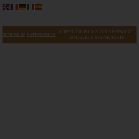
@ TEXT UND BILD: ANDREA NATSCHKE |
IMPRESSUM
DATENSCHUTZ
ZIMTKEKS UND APFELTARTE