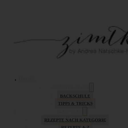
HOME
GRUNDLAGEN
BACKSCHULE
TIPPS & TRICKS
REZEPTE
REZEPTE NACH KATEGORIE
REZEPTE A-Z