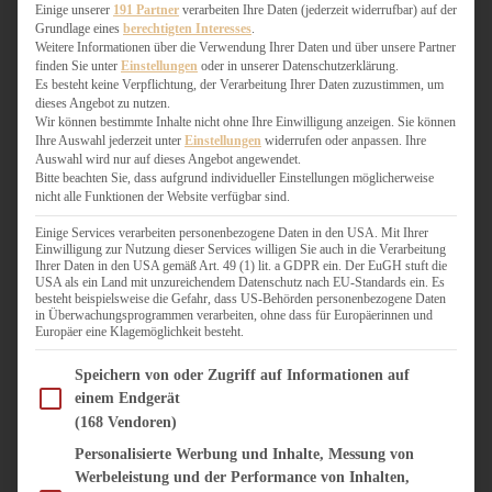
WEIHNACHTSBÄCKEREI
Einige unserer
191 Partner
verarbeiten Ihre Daten (jederzeit widerrufbar) auf der
Grundlage eines
berechtigten Interesses
.
ZIMTLIEBE
Weitere Informationen über die Verwendung Ihrer Daten und über unsere Partner
finden Sie unter
Einstellungen
oder in unserer Datenschutzerklärung.
HERZHAFT
Es besteht keine Verpflichtung, der Verarbeitung Ihrer Daten zuzustimmen, um
dieses Angebot zu nutzen.
BEILAGEN & GEMÜSE
Wir können bestimmte Inhalte nicht ohne Ihre Einwilligung anzeigen. Sie können
BURGER & SANDWICHES
Ihre Auswahl jederzeit unter
Einstellungen
widerrufen oder anpassen. Ihre
FIX AUF DEM TISCH
Auswahl wird nur auf dieses Angebot angewendet.
Bitte beachten Sie, dass aufgrund individueller Einstellungen möglicherweise
FLEISCH & FISCH
nicht alle Funktionen der Website verfügbar sind.
GRILLEN / BARBECUE
HERZHAFTES BACKEN
Einige Services verarbeiten personenbezogene Daten in den USA. Mit Ihrer
Einwilligung zur Nutzung dieser Services willigen Sie auch in die Verarbeitung
ONE-POT-GERICHTE
Ihrer Daten in den USA gemäß Art. 49 (1) lit. a GDPR ein. Der EuGH stuft die
PASTA & NUDELGERICHTE
USA als ein Land mit unzureichendem Datenschutz nach EU-Standards ein. Es
besteht beispielsweise die Gefahr, dass US-Behörden personenbezogene Daten
PIZZA, TARTES & QUICHES
in Überwachungsprogrammen verarbeiten, ohne dass für Europäerinnen und
REIS & RISOTTO
Europäer eine Klagemöglichkeit besteht.
SALATE & SNACKS
Im Folgenden finden Sie eine Liste der Zwecke des IAB Transparency and Consent Fram
SUPPENKASPEREIEN
Speichern von oder Zugriff auf Informationen auf
einem Endgerät
VEGAN HERZHAFT
(168 Vendoren)
VEGETARISCHES
VORSPEISEN
Personalisierte Werbung und Inhalte, Messung von
Werbeleistung und der Performance von Inhalten,