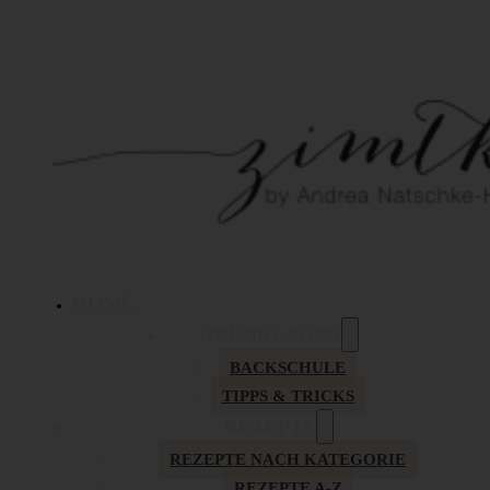
HOME
GRUNDLAGEN
BACKSCHULE
TIPPS & TRICKS
REZEPTE
REZEPTE NACH KATEGORIE
REZEPTE A-Z