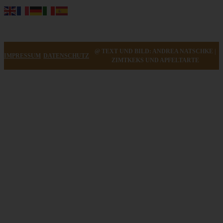
@ TEXT UND BILD: ANDREA NATSCHKE |
IMPRESSUM
DATENSCHUTZ
ZIMTKEKS UND APFELTARTE