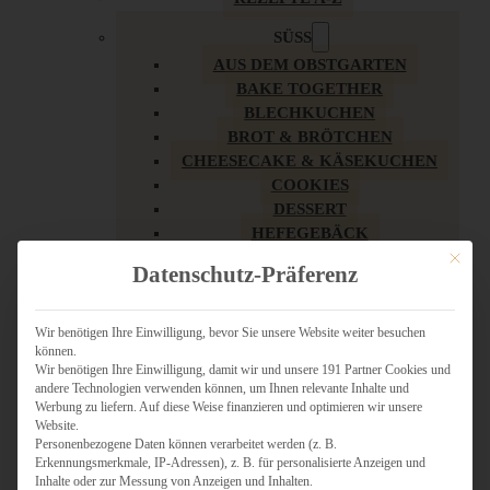
SÜSS
AUS DEM OBSTGARTEN
BAKE TOGETHER
BLECHKUCHEN
BROT & BRÖTCHEN
CHEESECAKE & KÄSEKUCHEN
COOKIES
DESSERT
HEFEGEBÄCK
KLASSIKER
Mit dies
Datenschutz-Präferenz
KUCHEN
LOW CARB & GESÜNDER
MY AMERICAN BAKERY
Wir benötigen Ihre Einwilligung, bevor Sie unsere Website weiter besuchen
können.
REZEPTE ZU OSTERN
Wir benötigen Ihre Einwilligung, damit wir und unsere 191 Partner Cookies und
SCHOKOLADIGES
andere Technologien verwenden können, um Ihnen relevante Inhalte und
SÜSSES HAUPTGERICHT
Werbung zu liefern. Auf diese Weise finanzieren und optimieren wir unsere
SÜSSES KLEINGEBÄCK
Website.
Personenbezogene Daten können verarbeitet werden (z. B.
TÖRTCHEN
Erkennungsmerkmale, IP-Adressen), z. B. für personalisierte Anzeigen und
VEGAN SÜSS
Inhalte oder zur Messung von Anzeigen und Inhalten.