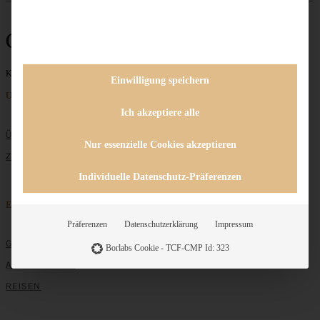
Chutney
Keine Beiträge gefunden
Einwilligung speichern
Unternehmen
Ich akzeptiere alle
ÜBER MICH
Nur essenzielle Cookies akzeptieren
ZUSAMMENARBEIT
Individuelle Datenschutz-Präferenzen
Entdecken
Präferenzen
Datenschutzerklärung
Impressum
GRUNDLAGEN
Borlabs Cookie - TCF-CMP Id: 323
ALLE REZEPTE
REISEN