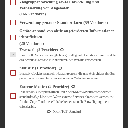
SÜSS & HERZHAFT
Zielgruppenforschung sowie Entwicklung und
Verbesserung von Angeboten
BROTAUFSTRICH
(166 Vendoren)
BRUNCH & FRÜHSTÜCK
DIPS, SAUCEN, CHUTNEYS
Verwendung genauer Standortdaten
(59 Vendoren)
KINDER-LIEBLINGSESSEN
Geräte anhand von aktiv angeforderten Informationen
KÜCHENGESCHENKE
identifizieren
OMAS REZEPTE
(20 Vendoren)
TARTES UND PIES
Es folgt eine Liste der Service-Gruppen, für die eine Einwilligung erteilt werden kann.
Essenziell
(3 Provider)
Essenzielle Services ermöglichen grundlegende Funktionen und sind für
UNTERWEGS
das ordnungsgemäße Funktionieren der Website erforderlich.
REISETIPPS
Statistik
(1 Provider)
KULINARISCH UNTERWEGS
Statistik-Cookies sammeln Nutzungsdaten, die uns Aufschluss darüber
geben, wie unsere Besucher mit unserer Website umgehen.
ÜBER MICH
ZUSAMMENARBEIT
Externe Medien
(2 Provider)
Inhalte von Videoplattformen und Social-Media-Plattformen werden
standardmäßig blockiert. Wenn externe Services akzeptiert werden, ist
für den Zugriff auf diese Inhalte keine manuelle Einwilligung mehr
erforderlich.
Nicht-TCF-Standard
Suche