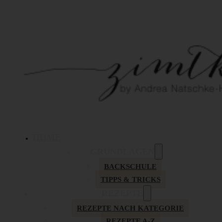
HOME
GRUNDLAGEN
BACKSCHULE
TIPPS & TRICKS
REZEPTE
REZEPTE NACH KATEGORIE
REZEPTE A-Z