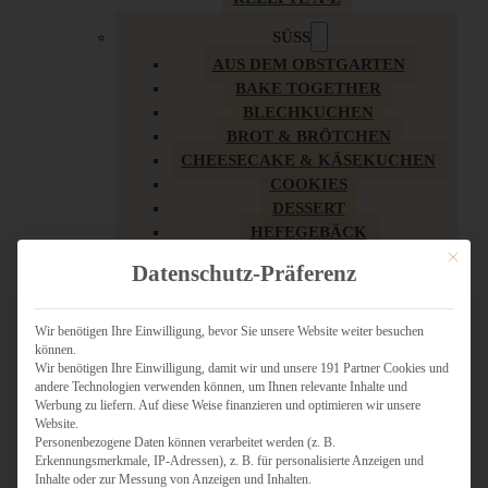
SÜSS
AUS DEM OBSTGARTEN
BAKE TOGETHER
BLECHKUCHEN
BROT & BRÖTCHEN
CHEESECAKE & KÄSEKUCHEN
COOKIES
DESSERT
HEFEGEBÄCK
KLASSIKER
Mit dies
Datenschutz-Präferenz
KUCHEN
LOW CARB & GESÜNDER
MY AMERICAN BAKERY
Wir benötigen Ihre Einwilligung, bevor Sie unsere Website weiter besuchen
können.
REZEPTE ZU OSTERN
Wir benötigen Ihre Einwilligung, damit wir und unsere 191 Partner Cookies und
SCHOKOLADIGES
andere Technologien verwenden können, um Ihnen relevante Inhalte und
SÜSSES HAUPTGERICHT
Werbung zu liefern. Auf diese Weise finanzieren und optimieren wir unsere
SÜSSES KLEINGEBÄCK
Website.
Personenbezogene Daten können verarbeitet werden (z. B.
TÖRTCHEN
Erkennungsmerkmale, IP-Adressen), z. B. für personalisierte Anzeigen und
VEGAN SÜSS
Inhalte oder zur Messung von Anzeigen und Inhalten.