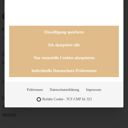
Chicken
Keine Beiträge gefunden
Einwilligung speichern
Unternehmen
Ich akzeptiere alle
ÜBER MICH
Nur essenzielle Cookies akzeptieren
ZUSAMMENARBEIT
Individuelle Datenschutz-Präferenzen
Entdecken
Präferenzen
Datenschutzerklärung
Impressum
GRUNDLAGEN
Borlabs Cookie - TCF-CMP Id: 323
ALLE REZEPTE
REISEN