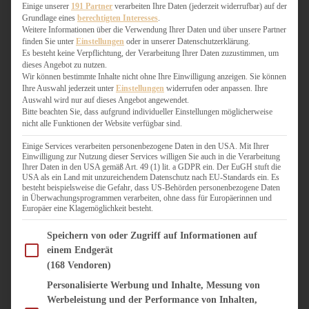
WEIHNACHTSBÄCKEREI
Einige unserer
191 Partner
verarbeiten Ihre Daten (jederzeit widerrufbar) auf der
Grundlage eines
berechtigten Interesses
.
ZIMTLIEBE
Weitere Informationen über die Verwendung Ihrer Daten und über unsere Partner
finden Sie unter
Einstellungen
oder in unserer Datenschutzerklärung.
HERZHAFT
Es besteht keine Verpflichtung, der Verarbeitung Ihrer Daten zuzustimmen, um
dieses Angebot zu nutzen.
BEILAGEN & GEMÜSE
Wir können bestimmte Inhalte nicht ohne Ihre Einwilligung anzeigen. Sie können
BURGER & SANDWICHES
Ihre Auswahl jederzeit unter
Einstellungen
widerrufen oder anpassen. Ihre
FIX AUF DEM TISCH
Auswahl wird nur auf dieses Angebot angewendet.
Bitte beachten Sie, dass aufgrund individueller Einstellungen möglicherweise
FLEISCH & FISCH
nicht alle Funktionen der Website verfügbar sind.
GRILLEN / BARBECUE
HERZHAFTES BACKEN
Einige Services verarbeiten personenbezogene Daten in den USA. Mit Ihrer
Einwilligung zur Nutzung dieser Services willigen Sie auch in die Verarbeitung
ONE-POT-GERICHTE
Ihrer Daten in den USA gemäß Art. 49 (1) lit. a GDPR ein. Der EuGH stuft die
PASTA & NUDELGERICHTE
USA als ein Land mit unzureichendem Datenschutz nach EU-Standards ein. Es
besteht beispielsweise die Gefahr, dass US-Behörden personenbezogene Daten
PIZZA, TARTES & QUICHES
in Überwachungsprogrammen verarbeiten, ohne dass für Europäerinnen und
REIS & RISOTTO
Europäer eine Klagemöglichkeit besteht.
SALATE & SNACKS
Im Folgenden finden Sie eine Liste der Zwecke des IAB Transparency and Consent Fram
SUPPENKASPEREIEN
Speichern von oder Zugriff auf Informationen auf
einem Endgerät
VEGAN HERZHAFT
(168 Vendoren)
VEGETARISCHES
VORSPEISEN
Personalisierte Werbung und Inhalte, Messung von
Werbeleistung und der Performance von Inhalten,