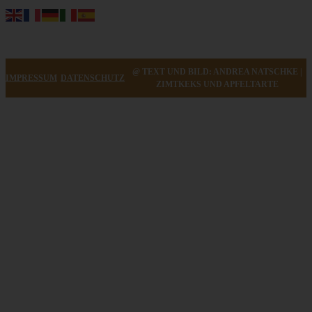
@ TEXT UND BILD: ANDREA NATSCHKE |
IMPRESSUM
DATENSCHUTZ
ZIMTKEKS UND APFELTARTE