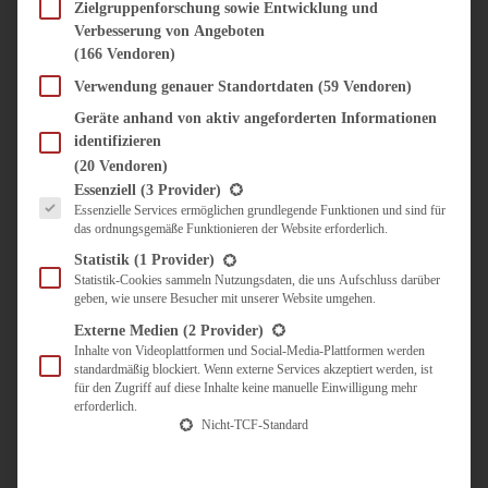
SÜSS & HERZHAFT
Zielgruppenforschung sowie Entwicklung und
Verbesserung von Angeboten
BROTAUFSTRICH
(166 Vendoren)
BRUNCH & FRÜHSTÜCK
DIPS, SAUCEN, CHUTNEYS
Verwendung genauer Standortdaten
(59 Vendoren)
KINDER-LIEBLINGSESSEN
Geräte anhand von aktiv angeforderten Informationen
KÜCHENGESCHENKE
identifizieren
OMAS REZEPTE
(20 Vendoren)
TARTES UND PIES
Es folgt eine Liste der Service-Gruppen, für die eine Einwilligung erteilt werden kann.
Essenziell
(3 Provider)
Essenzielle Services ermöglichen grundlegende Funktionen und sind für
UNTERWEGS
das ordnungsgemäße Funktionieren der Website erforderlich.
REISETIPPS
Statistik
(1 Provider)
KULINARISCH UNTERWEGS
Statistik-Cookies sammeln Nutzungsdaten, die uns Aufschluss darüber
geben, wie unsere Besucher mit unserer Website umgehen.
ÜBER MICH
ZUSAMMENARBEIT
Externe Medien
(2 Provider)
Inhalte von Videoplattformen und Social-Media-Plattformen werden
standardmäßig blockiert. Wenn externe Services akzeptiert werden, ist
für den Zugriff auf diese Inhalte keine manuelle Einwilligung mehr
erforderlich.
Nicht-TCF-Standard
Suche