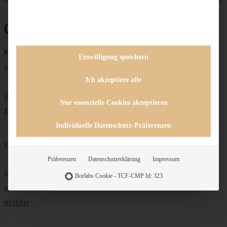
Cheeseboard
Keine Beiträge gefunden
Einwilligung speichern
Unternehmen
Ich akzeptiere alle
ÜBER MICH
Nur essenzielle Cookies akzeptieren
ZUSAMMENARBEIT
Individuelle Datenschutz-Präferenzen
Entdecken
Präferenzen
Datenschutzerklärung
Impressum
GRUNDLAGEN
Borlabs Cookie - TCF-CMP Id: 323
ALLE REZEPTE
REISEN