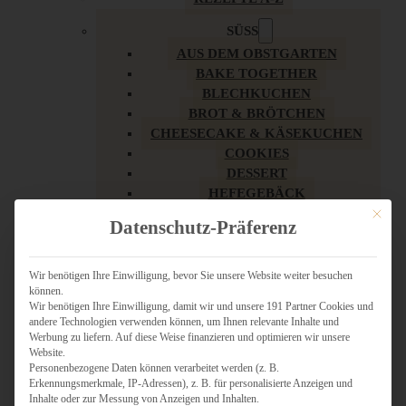
SÜSS
AUS DEM OBSTGARTEN
BAKE TOGETHER
BLECHKUCHEN
BROT & BRÖTCHEN
CHEESECAKE & KÄSEKUCHEN
COOKIES
DESSERT
HEFEGEBÄCK
KLASSIKER
Mit dies
Datenschutz-Präferenz
KUCHEN
LOW CARB & GESÜNDER
MY AMERICAN BAKERY
Wir benötigen Ihre Einwilligung, bevor Sie unsere Website weiter besuchen
können.
REZEPTE ZU OSTERN
Wir benötigen Ihre Einwilligung, damit wir und unsere 191 Partner Cookies und
SCHOKOLADIGES
andere Technologien verwenden können, um Ihnen relevante Inhalte und
SÜSSES HAUPTGERICHT
Werbung zu liefern. Auf diese Weise finanzieren und optimieren wir unsere
SÜSSES KLEINGEBÄCK
Website.
Personenbezogene Daten können verarbeitet werden (z. B.
TÖRTCHEN
Erkennungsmerkmale, IP-Adressen), z. B. für personalisierte Anzeigen und
VEGAN SÜSS
Inhalte oder zur Messung von Anzeigen und Inhalten.