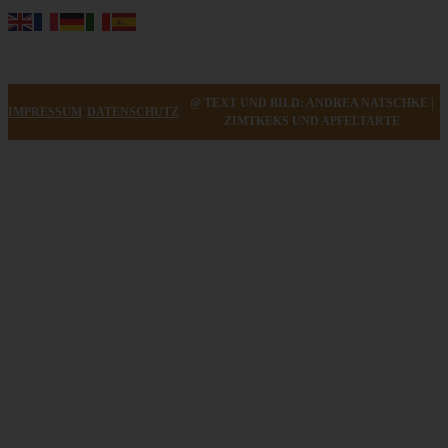
@ TEXT UND BILD: ANDREA NATSCHKE |
IMPRESSUM
DATENSCHUTZ
ZIMTKEKS UND APFELTARTE