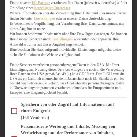
WEIHNACHTSBÄCKEREI
Einige unserer
191 Partner
verarbeiten Ihre Daten (jederzeit widerrufbar) auf der
Grundlage eines
berechtigten Interesses
.
ZIMTLIEBE
Weitere Informationen über die Verwendung Ihrer Daten und über unsere Partner
finden Sie unter
Einstellungen
oder in unserer Datenschutzerklärung.
HERZHAFT
Es besteht keine Verpflichtung, der Verarbeitung Ihrer Daten zuzustimmen, um
dieses Angebot zu nutzen.
BEILAGEN & GEMÜSE
Wir können bestimmte Inhalte nicht ohne Ihre Einwilligung anzeigen. Sie können
BURGER & SANDWICHES
Ihre Auswahl jederzeit unter
Einstellungen
widerrufen oder anpassen. Ihre
FIX AUF DEM TISCH
Auswahl wird nur auf dieses Angebot angewendet.
Bitte beachten Sie, dass aufgrund individueller Einstellungen möglicherweise
FLEISCH & FISCH
nicht alle Funktionen der Website verfügbar sind.
GRILLEN / BARBECUE
HERZHAFTES BACKEN
Einige Services verarbeiten personenbezogene Daten in den USA. Mit Ihrer
Einwilligung zur Nutzung dieser Services willigen Sie auch in die Verarbeitung
ONE-POT-GERICHTE
Ihrer Daten in den USA gemäß Art. 49 (1) lit. a GDPR ein. Der EuGH stuft die
PASTA & NUDELGERICHTE
USA als ein Land mit unzureichendem Datenschutz nach EU-Standards ein. Es
besteht beispielsweise die Gefahr, dass US-Behörden personenbezogene Daten
PIZZA, TARTES & QUICHES
in Überwachungsprogrammen verarbeiten, ohne dass für Europäerinnen und
REIS & RISOTTO
Europäer eine Klagemöglichkeit besteht.
SALATE & SNACKS
Im Folgenden finden Sie eine Liste der Zwecke des IAB Transparency and Consent Fram
SUPPENKASPEREIEN
Speichern von oder Zugriff auf Informationen auf
einem Endgerät
VEGAN HERZHAFT
(168 Vendoren)
VEGETARISCHES
VORSPEISEN
Personalisierte Werbung und Inhalte, Messung von
Werbeleistung und der Performance von Inhalten,