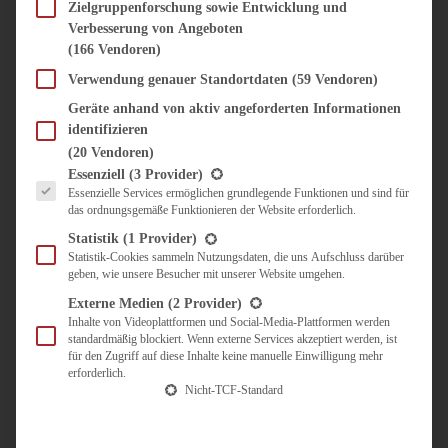
SÜSS & HERZHAFT
Zielgruppenforschung sowie Entwicklung und
Verbesserung von Angeboten
BROTAUFSTRICH
(166 Vendoren)
BRUNCH & FRÜHSTÜCK
DIPS, SAUCEN, CHUTNEYS
Verwendung genauer Standortdaten
(59 Vendoren)
KINDER-LIEBLINGSESSEN
Geräte anhand von aktiv angeforderten Informationen
KÜCHENGESCHENKE
identifizieren
OMAS REZEPTE
(20 Vendoren)
TARTES UND PIES
Es folgt eine Liste der Service-Gruppen, für die eine Einwilligung erteilt werden kann.
Essenziell
(3 Provider)
Essenzielle Services ermöglichen grundlegende Funktionen und sind für
UNTERWEGS
das ordnungsgemäße Funktionieren der Website erforderlich.
REISETIPPS
Statistik
(1 Provider)
KULINARISCH UNTERWEGS
Statistik-Cookies sammeln Nutzungsdaten, die uns Aufschluss darüber
geben, wie unsere Besucher mit unserer Website umgehen.
ÜBER MICH
ZUSAMMENARBEIT
Externe Medien
(2 Provider)
Inhalte von Videoplattformen und Social-Media-Plattformen werden
standardmäßig blockiert. Wenn externe Services akzeptiert werden, ist
für den Zugriff auf diese Inhalte keine manuelle Einwilligung mehr
erforderlich.
Nicht-TCF-Standard
Suche