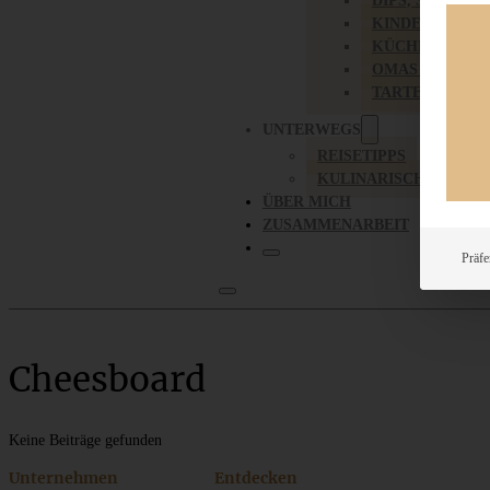
DIPS, SAUCEN,
KINDER-LIEBL
KÜCHENGESC
OMAS REZEPT
TARTES UND PI
UNTERWEGS
REISETIPPS
KULINARISCH UNTER
ÜBER MICH
ZUSAMMENARBEIT
Präfe
Cheesboard
Keine Beiträge gefunden
Unternehmen
Entdecken