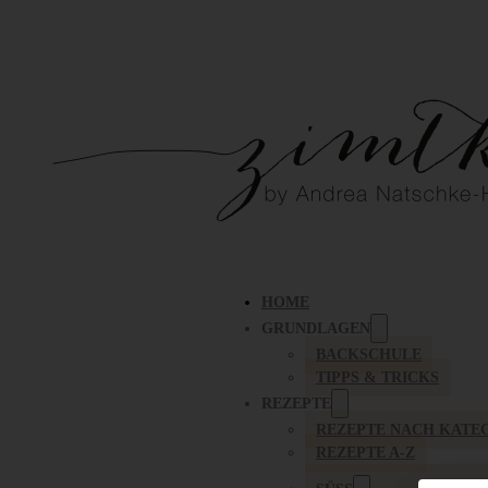
HOME
GRUNDLAGEN
BACKSCHULE
TIPPS & TRICKS
REZEPTE
REZEPTE NACH KATE
REZEPTE A-Z