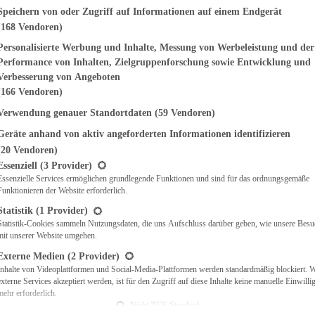
genden finden Sie eine Liste der Zwecke des IAB Transparency and Consent Fr
Speichern von oder Zugriff auf Informationen auf einem Endgerät
(168 Vendoren)
EMÜSE
NDWICHES
Personalisierte Werbung und Inhalte, Messung von Werbeleistung und der
ISCH
Performance von Inhalten, Zielgruppenforschung sowie Entwicklung und
CH
Verbesserung von Angeboten
RBECUE
(166 Vendoren)
BACKEN
Verwendung genauer Standortdaten
(59 Vendoren)
CHTE
Geräte anhand von aktiv angeforderten Informationen identifizieren
LGERICHTE
 & QUICHES
(20 Vendoren)
t eine Liste der Service-Gruppen, für die eine Einwilligung erteilt werden ka
O
Essenziell
(3 Provider)
Essenzielle Services ermöglichen grundlegende Funktionen und sind für das ordnungsgemäße
CKS
Funktionieren der Website erforderlich.
REIEN
AFT
Statistik
(1 Provider)
ES
Statistik-Cookies sammeln Nutzungsdaten, die uns Aufschluss darüber geben, wie unsere Besu
mit unserer Website umgehen.
Externe Medien
(2 Provider)
Inhalte von Videoplattformen und Social-Media-Plattformen werden standardmäßig blockiert. 
externe Services akzeptiert werden, ist für den Zugriff auf diese Inhalte keine manuelle Einwill
CH
mehr erforderlich.
ÜHSTÜCK
Nicht-TCF-Standard