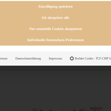
 CHUTNEYS
INGSESSEN
Einwilligung speichern
HENKE
E
Ich akzeptiere alle
ES
Nur essenzielle Cookies akzeptieren
Individuelle Datenschutz-Präferenzen
WEGS
renzen
Datenschutzerklärung
Impressum
Borlabs Cookie - TCF-CMP Id
Suche
Beliebt