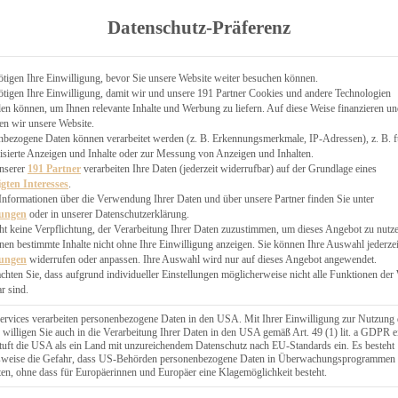
TGARTEN
Datenschutz-Präferenz
ER
N
CHEN
tigen Ihre Einwilligung, bevor Sie unsere Website weiter besuchen können.
tigen Ihre Einwilligung, damit wir und unsere 191 Partner Cookies und andere Technologien
& KÄSEKUCHEN
n können, um Ihnen relevante Inhalte und Werbung zu liefern. Auf diese Weise finanzieren u
en wir unsere Website.
nbezogene Daten können verarbeitet werden (z. B. Erkennungsmerkmale, IP-Adressen), z. B. f
isierte Anzeigen und Inhalte oder zur Messung von Anzeigen und Inhalten.
unserer
191 Partner
verarbeiten Ihre Daten (jederzeit widerrufbar) auf der Grundlage eines
igten Interesses
.
Informationen über die Verwendung Ihrer Daten und über unsere Partner finden Sie unter
GESÜNDER
lungen
oder in unserer Datenschutzerklärung.
 BAKERY
ht keine Verpflichtung, der Verarbeitung Ihrer Daten zuzustimmen, um dieses Angebot zu nutz
en bestimmte Inhalte nicht ohne Ihre Einwilligung anzeigen. Sie können Ihre Auswahl jederzei
STERN
lungen
widerrufen oder anpassen. Ihre Auswahl wird nur auf dieses Angebot angewendet.
ES
achten Sie, dass aufgrund individueller Einstellungen möglicherweise nicht alle Funktionen der
GERICHT
r sind.
EBÄCK
ervices verarbeiten personenbezogene Daten in den USA. Mit Ihrer Einwilligung zur Nutzung 
 willigen Sie auch in die Verarbeitung Ihrer Daten in den USA gemäß Art. 49 (1) lit. a GDPR e
uft die USA als ein Land mit unzureichendem Datenschutz nach EU-Standards ein. Es besteht
ÄCKEREI
lsweise die Gefahr, dass US-Behörden personenbezogene Daten in Überwachungsprogrammen
ten, ohne dass für Europäerinnen und Europäer eine Klagemöglichkeit besteht.