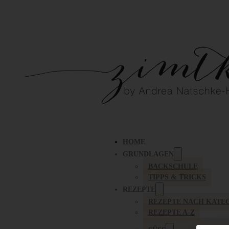
HOME
GRUNDLAGEN
BACKSCHULE
TIPPS & TRICKS
REZEPTE
REZEPTE NACH KATE
REZEPTE A-Z