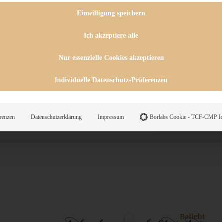
 CHUTNEYS
INGSESSEN
Einwilligung speichern
HENKE
E
Ich akzeptiere alle
ES
Nur essenzielle Cookies akzeptieren
Individuelle Datenschutz-Präferenzen
WEGS
renzen
Datenschutzerklärung
Impressum
Borlabs Cookie - TCF-CMP Id
Suche
Beliebt