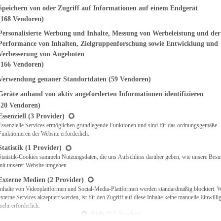
genden finden Sie eine Liste der Zwecke des IAB Transparency and Consent Fr
Speichern von oder Zugriff auf Informationen auf einem Endgerät
(168 Vendoren)
EMÜSE
NDWICHES
Personalisierte Werbung und Inhalte, Messung von Werbeleistung und der
ISCH
Performance von Inhalten, Zielgruppenforschung sowie Entwicklung und
CH
Verbesserung von Angeboten
RBECUE
(166 Vendoren)
BACKEN
Verwendung genauer Standortdaten
(59 Vendoren)
CHTE
Geräte anhand von aktiv angeforderten Informationen identifizieren
LGERICHTE
 & QUICHES
(20 Vendoren)
t eine Liste der Service-Gruppen, für die eine Einwilligung erteilt werden ka
O
Essenziell
(3 Provider)
Essenzielle Services ermöglichen grundlegende Funktionen und sind für das ordnungsgemäße
CKS
Funktionieren der Website erforderlich.
REIEN
AFT
Statistik
(1 Provider)
ES
Statistik-Cookies sammeln Nutzungsdaten, die uns Aufschluss darüber geben, wie unsere Besu
mit unserer Website umgehen.
Externe Medien
(2 Provider)
Inhalte von Videoplattformen und Social-Media-Plattformen werden standardmäßig blockiert. 
externe Services akzeptiert werden, ist für den Zugriff auf diese Inhalte keine manuelle Einwill
CH
mehr erforderlich.
ÜHSTÜCK
Nicht-TCF-Standard