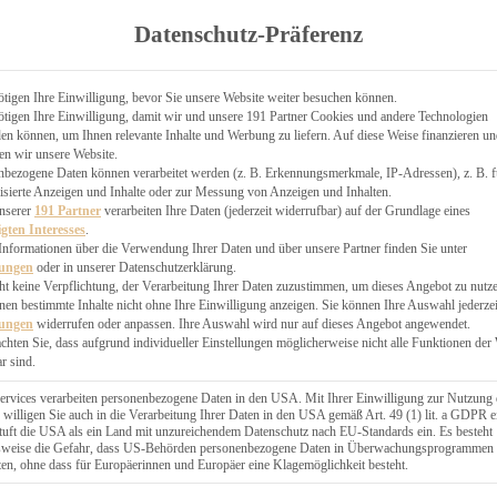
TGARTEN
Datenschutz-Präferenz
ER
N
CHEN
tigen Ihre Einwilligung, bevor Sie unsere Website weiter besuchen können.
tigen Ihre Einwilligung, damit wir und unsere 191 Partner Cookies und andere Technologien
& KÄSEKUCHEN
n können, um Ihnen relevante Inhalte und Werbung zu liefern. Auf diese Weise finanzieren u
en wir unsere Website.
nbezogene Daten können verarbeitet werden (z. B. Erkennungsmerkmale, IP-Adressen), z. B. f
isierte Anzeigen und Inhalte oder zur Messung von Anzeigen und Inhalten.
unserer
191 Partner
verarbeiten Ihre Daten (jederzeit widerrufbar) auf der Grundlage eines
igten Interesses
.
Informationen über die Verwendung Ihrer Daten und über unsere Partner finden Sie unter
GESÜNDER
lungen
oder in unserer Datenschutzerklärung.
 BAKERY
ht keine Verpflichtung, der Verarbeitung Ihrer Daten zuzustimmen, um dieses Angebot zu nutz
en bestimmte Inhalte nicht ohne Ihre Einwilligung anzeigen. Sie können Ihre Auswahl jederzei
STERN
lungen
widerrufen oder anpassen. Ihre Auswahl wird nur auf dieses Angebot angewendet.
ES
achten Sie, dass aufgrund individueller Einstellungen möglicherweise nicht alle Funktionen der
GERICHT
r sind.
EBÄCK
ervices verarbeiten personenbezogene Daten in den USA. Mit Ihrer Einwilligung zur Nutzung 
 willigen Sie auch in die Verarbeitung Ihrer Daten in den USA gemäß Art. 49 (1) lit. a GDPR e
uft die USA als ein Land mit unzureichendem Datenschutz nach EU-Standards ein. Es besteht
ÄCKEREI
lsweise die Gefahr, dass US-Behörden personenbezogene Daten in Überwachungsprogrammen
ten, ohne dass für Europäerinnen und Europäer eine Klagemöglichkeit besteht.