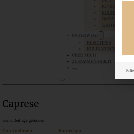
DIPS, SAUCEN,
KINDER-LIEBL
KÜCHENGESC
OMAS REZEPT
TARTES UND PI
UNTERWEGS
REISETIPPS
KULINARISCH UNTER
ÜBER MICH
ZUSAMMENARBEIT
Präfe
Caprese
Keine Beiträge gefunden
Unternehmen
Entdecken