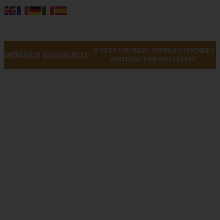
@ TEXT UND BILD: ANDREA NATSCHKE |
IMPRESSUM
DATENSCHUTZ
ZIMTKEKS UND APFELTARTE