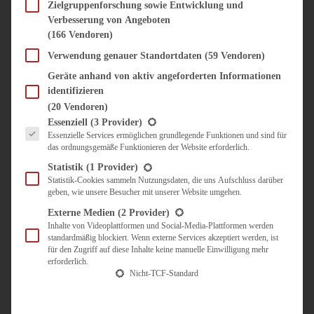
SÜSS & HERZHAFT
Zielgruppenforschung sowie Entwicklung und
Verbesserung von Angeboten
BROTAUFSTRICH
(166 Vendoren)
BRUNCH & FRÜHSTÜCK
DIPS, SAUCEN, CHUTNEYS
Verwendung genauer Standortdaten
(59 Vendoren)
KINDER-LIEBLINGSESSEN
Geräte anhand von aktiv angeforderten Informationen
KÜCHENGESCHENKE
identifizieren
OMAS REZEPTE
(20 Vendoren)
TARTES UND PIES
Es folgt eine Liste der Service-Gruppen, für die eine Einwilligung erteilt werden kann.
Essenziell
(3 Provider)
Essenzielle Services ermöglichen grundlegende Funktionen und sind für
UNTERWEGS
das ordnungsgemäße Funktionieren der Website erforderlich.
REISETIPPS
Statistik
(1 Provider)
KULINARISCH UNTERWEGS
Statistik-Cookies sammeln Nutzungsdaten, die uns Aufschluss darüber
geben, wie unsere Besucher mit unserer Website umgehen.
ÜBER MICH
ZUSAMMENARBEIT
Externe Medien
(2 Provider)
Inhalte von Videoplattformen und Social-Media-Plattformen werden
standardmäßig blockiert. Wenn externe Services akzeptiert werden, ist
für den Zugriff auf diese Inhalte keine manuelle Einwilligung mehr
erforderlich.
Nicht-TCF-Standard
Suche