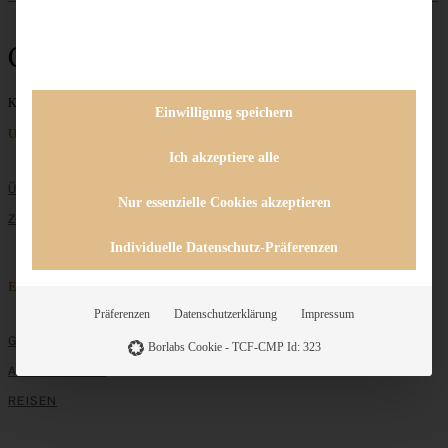
Cappuccino
Keine Beiträge gefunden
Einwilligung speichern
Unternehmen
Ich akzeptiere alle
ÜBER MICH
Nur essenzielle Cookies akzeptieren
ZUSAMMENARBEIT
Individuelle Datenschutz-Präferenzen
Entdecken
Präferenzen
Datenschutzerklärung
Impressum
GRUNDLAGEN
Borlabs Cookie - TCF-CMP Id: 323
ALLE REZEPTE
REISEN