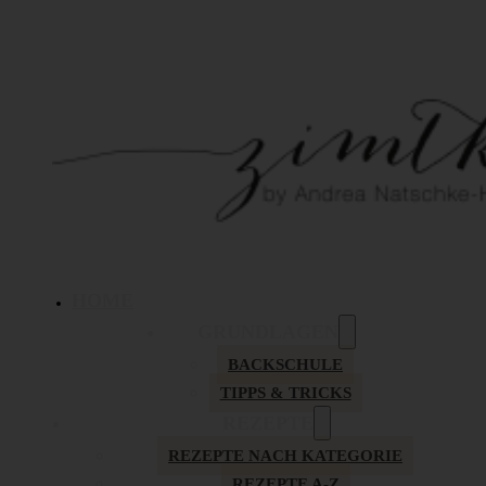
HOME
GRUNDLAGEN
BACKSCHULE
TIPPS & TRICKS
REZEPTE
REZEPTE NACH KATEGORIE
REZEPTE A-Z