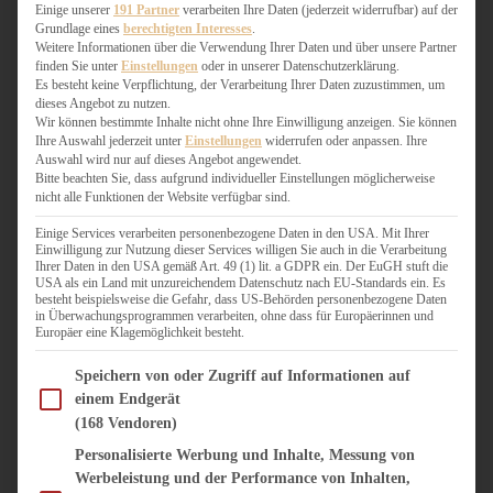
WEIHNACHTSBÄCKEREI
Einige unserer
191 Partner
verarbeiten Ihre Daten (jederzeit widerrufbar) auf der
Grundlage eines
berechtigten Interesses
.
ZIMTLIEBE
Weitere Informationen über die Verwendung Ihrer Daten und über unsere Partner
finden Sie unter
Einstellungen
oder in unserer Datenschutzerklärung.
HERZHAFT
Es besteht keine Verpflichtung, der Verarbeitung Ihrer Daten zuzustimmen, um
dieses Angebot zu nutzen.
BEILAGEN & GEMÜSE
Wir können bestimmte Inhalte nicht ohne Ihre Einwilligung anzeigen. Sie können
BURGER & SANDWICHES
Ihre Auswahl jederzeit unter
Einstellungen
widerrufen oder anpassen. Ihre
FIX AUF DEM TISCH
Auswahl wird nur auf dieses Angebot angewendet.
Bitte beachten Sie, dass aufgrund individueller Einstellungen möglicherweise
FLEISCH & FISCH
nicht alle Funktionen der Website verfügbar sind.
GRILLEN / BARBECUE
HERZHAFTES BACKEN
Einige Services verarbeiten personenbezogene Daten in den USA. Mit Ihrer
Einwilligung zur Nutzung dieser Services willigen Sie auch in die Verarbeitung
ONE-POT-GERICHTE
Ihrer Daten in den USA gemäß Art. 49 (1) lit. a GDPR ein. Der EuGH stuft die
PASTA & NUDELGERICHTE
USA als ein Land mit unzureichendem Datenschutz nach EU-Standards ein. Es
besteht beispielsweise die Gefahr, dass US-Behörden personenbezogene Daten
PIZZA, TARTES & QUICHES
in Überwachungsprogrammen verarbeiten, ohne dass für Europäerinnen und
REIS & RISOTTO
Europäer eine Klagemöglichkeit besteht.
SALATE & SNACKS
Im Folgenden finden Sie eine Liste der Zwecke des IAB Transparency and Consent Fram
SUPPENKASPEREIEN
Speichern von oder Zugriff auf Informationen auf
einem Endgerät
VEGAN HERZHAFT
(168 Vendoren)
VEGETARISCHES
VORSPEISEN
Personalisierte Werbung und Inhalte, Messung von
Werbeleistung und der Performance von Inhalten,