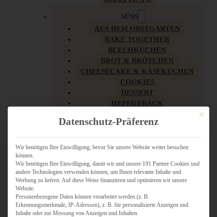
SÜSS
AUS DEM OBSTGARTEN
BAKE TOGETHER
BLECHKUCHEN
BROT & BRÖTCHEN
CHEESECAKE & KÄSEKUCHEN
COOKIES
DESSERT
HEFEGEBÄCK
KLASSIKER
Mit dies
Datenschutz-Präferenz
KUCHEN
LOW CARB & GESÜNDER
MY AMERICAN BAKERY
Wir benötigen Ihre Einwilligung, bevor Sie unsere Website weiter besuchen
können.
REZEPTE ZU OSTERN
Wir benötigen Ihre Einwilligung, damit wir und unsere 191 Partner Cookies und
SCHOKOLADIGES
andere Technologien verwenden können, um Ihnen relevante Inhalte und
SÜSSES HAUPTGERICHT
Werbung zu liefern. Auf diese Weise finanzieren und optimieren wir unsere
SÜSSES KLEINGEBÄCK
Website.
Personenbezogene Daten können verarbeitet werden (z. B.
TÖRTCHEN
Erkennungsmerkmale, IP-Adressen), z. B. für personalisierte Anzeigen und
VEGAN SÜSS
Inhalte oder zur Messung von Anzeigen und Inhalten.