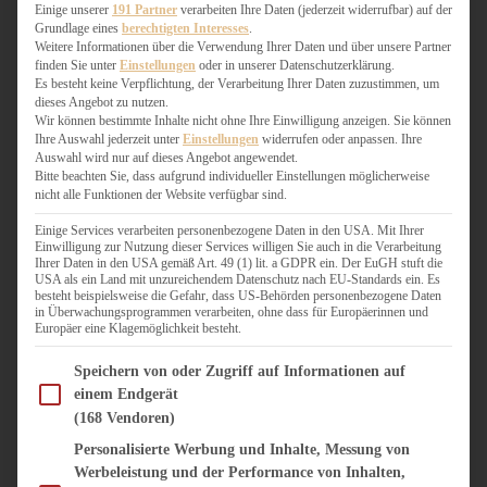
WEIHNACHTSBÄCKEREI
Einige unserer
191 Partner
verarbeiten Ihre Daten (jederzeit widerrufbar) auf der
Grundlage eines
berechtigten Interesses
.
ZIMTLIEBE
Weitere Informationen über die Verwendung Ihrer Daten und über unsere Partner
finden Sie unter
Einstellungen
oder in unserer Datenschutzerklärung.
HERZHAFT
Es besteht keine Verpflichtung, der Verarbeitung Ihrer Daten zuzustimmen, um
dieses Angebot zu nutzen.
BEILAGEN & GEMÜSE
Wir können bestimmte Inhalte nicht ohne Ihre Einwilligung anzeigen. Sie können
BURGER & SANDWICHES
Ihre Auswahl jederzeit unter
Einstellungen
widerrufen oder anpassen. Ihre
FIX AUF DEM TISCH
Auswahl wird nur auf dieses Angebot angewendet.
Bitte beachten Sie, dass aufgrund individueller Einstellungen möglicherweise
FLEISCH & FISCH
nicht alle Funktionen der Website verfügbar sind.
GRILLEN / BARBECUE
HERZHAFTES BACKEN
Einige Services verarbeiten personenbezogene Daten in den USA. Mit Ihrer
Einwilligung zur Nutzung dieser Services willigen Sie auch in die Verarbeitung
ONE-POT-GERICHTE
Ihrer Daten in den USA gemäß Art. 49 (1) lit. a GDPR ein. Der EuGH stuft die
PASTA & NUDELGERICHTE
USA als ein Land mit unzureichendem Datenschutz nach EU-Standards ein. Es
besteht beispielsweise die Gefahr, dass US-Behörden personenbezogene Daten
PIZZA, TARTES & QUICHES
in Überwachungsprogrammen verarbeiten, ohne dass für Europäerinnen und
REIS & RISOTTO
Europäer eine Klagemöglichkeit besteht.
SALATE & SNACKS
Im Folgenden finden Sie eine Liste der Zwecke des IAB Transparency and Consent Fram
SUPPENKASPEREIEN
Speichern von oder Zugriff auf Informationen auf
einem Endgerät
VEGAN HERZHAFT
(168 Vendoren)
VEGETARISCHES
VORSPEISEN
Personalisierte Werbung und Inhalte, Messung von
Werbeleistung und der Performance von Inhalten,