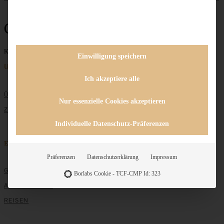
Caesar Salat
Keine Beiträge gefunden
Einwilligung speichern
Unternehmen
Ich akzeptiere alle
ÜBER MICH
Nur essenzielle Cookies akzeptieren
ZUSAMMENARBEIT
Individuelle Datenschutz-Präferenzen
Entdecken
Präferenzen
Datenschutzerklärung
Impressum
GRUNDLAGEN
Borlabs Cookie - TCF-CMP Id: 323
ALLE REZEPTE
REISEN