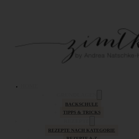
HOME
GRUNDLAGEN
BACKSCHULE
TIPPS & TRICKS
REZEPTE
REZEPTE NACH KATEGORIE
REZEPTE A-Z