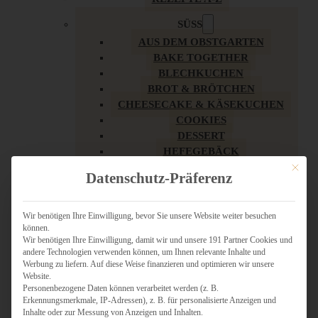
SÜSS
AUS DEM OBSTGARTEN
BAKE TOGETHER
BLECHKUCHEN
BROT & BRÖTCHEN
CHEESECAKE & KÄSEKUCHEN
COOKIES
DESSERT
HEFEGEBÄCK
KLASSIKER
Mit dies
Datenschutz-Präferenz
KUCHEN
LOW CARB & GESÜNDER
MY AMERICAN BAKERY
Wir benötigen Ihre Einwilligung, bevor Sie unsere Website weiter besuchen
können.
REZEPTE ZU OSTERN
Wir benötigen Ihre Einwilligung, damit wir und unsere 191 Partner Cookies und
SCHOKOLADIGES
andere Technologien verwenden können, um Ihnen relevante Inhalte und
SÜSSES HAUPTGERICHT
Werbung zu liefern. Auf diese Weise finanzieren und optimieren wir unsere
SÜSSES KLEINGEBÄCK
Website.
Personenbezogene Daten können verarbeitet werden (z. B.
TÖRTCHEN
Erkennungsmerkmale, IP-Adressen), z. B. für personalisierte Anzeigen und
VEGAN SÜSS
Inhalte oder zur Messung von Anzeigen und Inhalten.