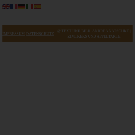
@ TEXT UND BILD: ANDREA NATSCHKE |
IMPRESSUM
DATENSCHUTZ
ZIMTKEKS UND APFELTARTE