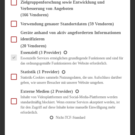
SÜSS & HERZHAFT
Zielgruppenforschung sowie Entwicklung und
Verbesserung von Angeboten
BROTAUFSTRICH
(166 Vendoren)
BRUNCH & FRÜHSTÜCK
DIPS, SAUCEN, CHUTNEYS
Verwendung genauer Standortdaten
(59 Vendoren)
KINDER-LIEBLINGSESSEN
Geräte anhand von aktiv angeforderten Informationen
KÜCHENGESCHENKE
identifizieren
OMAS REZEPTE
(20 Vendoren)
TARTES UND PIES
Es folgt eine Liste der Service-Gruppen, für die eine Einwilligung erteilt werden kann.
Essenziell
(3 Provider)
Essenzielle Services ermöglichen grundlegende Funktionen und sind für
UNTERWEGS
das ordnungsgemäße Funktionieren der Website erforderlich.
REISETIPPS
Statistik
(1 Provider)
KULINARISCH UNTERWEGS
Statistik-Cookies sammeln Nutzungsdaten, die uns Aufschluss darüber
geben, wie unsere Besucher mit unserer Website umgehen.
ÜBER MICH
ZUSAMMENARBEIT
Externe Medien
(2 Provider)
Inhalte von Videoplattformen und Social-Media-Plattformen werden
standardmäßig blockiert. Wenn externe Services akzeptiert werden, ist
für den Zugriff auf diese Inhalte keine manuelle Einwilligung mehr
erforderlich.
Nicht-TCF-Standard
Suche