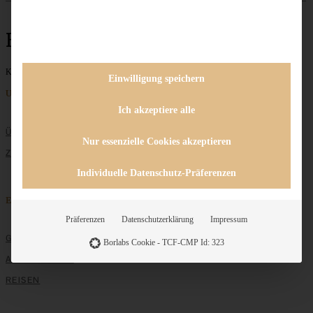
Bundtcake
Keine Beiträge gefunden
Einwilligung speichern
Unternehmen
Ich akzeptiere alle
ÜBER MICH
Nur essenzielle Cookies akzeptieren
ZUSAMMENARBEIT
Individuelle Datenschutz-Präferenzen
Entdecken
Präferenzen
Datenschutzerklärung
Impressum
GRUNDLAGEN
Borlabs Cookie - TCF-CMP Id: 323
ALLE REZEPTE
REISEN