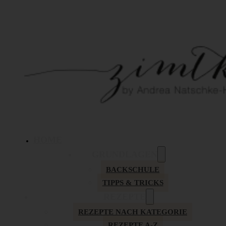
HOME
GRUNDLAGEN
BACKSCHULE
TIPPS & TRICKS
REZEPTE
REZEPTE NACH KATEGORIE
REZEPTE A-Z