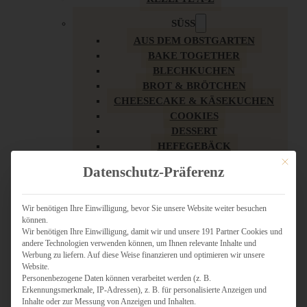
SÜSS
AUS DEM OBSTGARTEN
BAKE TOGETHER
BLECHKUCHEN
BROT & BRÖTCHEN
CHEESECAKE & KÄSEKUCHEN
COOKIES
DESSERT
HEFEGEBÄCK
KLASSIKER
Mit dies
Datenschutz-Präferenz
KUCHEN
LOW CARB & GESÜNDER
MY AMERICAN BAKERY
Wir benötigen Ihre Einwilligung, bevor Sie unsere Website weiter besuchen
können.
REZEPTE ZU OSTERN
Wir benötigen Ihre Einwilligung, damit wir und unsere 191 Partner Cookies und
SCHOKOLADIGES
andere Technologien verwenden können, um Ihnen relevante Inhalte und
SÜSSES HAUPTGERICHT
Werbung zu liefern. Auf diese Weise finanzieren und optimieren wir unsere
SÜSSES KLEINGEBÄCK
Website.
Personenbezogene Daten können verarbeitet werden (z. B.
TÖRTCHEN
Erkennungsmerkmale, IP-Adressen), z. B. für personalisierte Anzeigen und
VEGAN SÜSS
Inhalte oder zur Messung von Anzeigen und Inhalten.