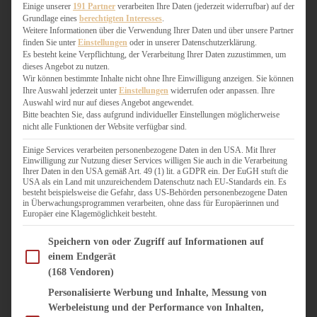
WEIHNACHTSBÄCKEREI
Einige unserer
191 Partner
verarbeiten Ihre Daten (jederzeit widerrufbar) auf der
Grundlage eines
berechtigten Interesses
.
ZIMTLIEBE
Weitere Informationen über die Verwendung Ihrer Daten und über unsere Partner
finden Sie unter
Einstellungen
oder in unserer Datenschutzerklärung.
HERZHAFT
Es besteht keine Verpflichtung, der Verarbeitung Ihrer Daten zuzustimmen, um
dieses Angebot zu nutzen.
BEILAGEN & GEMÜSE
Wir können bestimmte Inhalte nicht ohne Ihre Einwilligung anzeigen. Sie können
BURGER & SANDWICHES
Ihre Auswahl jederzeit unter
Einstellungen
widerrufen oder anpassen. Ihre
FIX AUF DEM TISCH
Auswahl wird nur auf dieses Angebot angewendet.
Bitte beachten Sie, dass aufgrund individueller Einstellungen möglicherweise
FLEISCH & FISCH
nicht alle Funktionen der Website verfügbar sind.
GRILLEN / BARBECUE
HERZHAFTES BACKEN
Einige Services verarbeiten personenbezogene Daten in den USA. Mit Ihrer
Einwilligung zur Nutzung dieser Services willigen Sie auch in die Verarbeitung
ONE-POT-GERICHTE
Ihrer Daten in den USA gemäß Art. 49 (1) lit. a GDPR ein. Der EuGH stuft die
PASTA & NUDELGERICHTE
USA als ein Land mit unzureichendem Datenschutz nach EU-Standards ein. Es
besteht beispielsweise die Gefahr, dass US-Behörden personenbezogene Daten
PIZZA, TARTES & QUICHES
in Überwachungsprogrammen verarbeiten, ohne dass für Europäerinnen und
REIS & RISOTTO
Europäer eine Klagemöglichkeit besteht.
SALATE & SNACKS
Im Folgenden finden Sie eine Liste der Zwecke des IAB Transparency and Consent Fram
SUPPENKASPEREIEN
Speichern von oder Zugriff auf Informationen auf
einem Endgerät
VEGAN HERZHAFT
(168 Vendoren)
VEGETARISCHES
VORSPEISEN
Personalisierte Werbung und Inhalte, Messung von
Werbeleistung und der Performance von Inhalten,