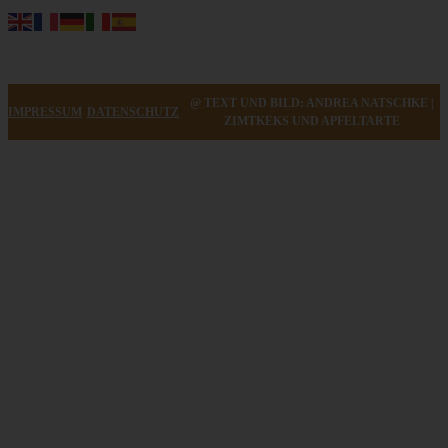
@ TEXT UND BILD: ANDREA NATSCHKE |
IMPRESSUM
DATENSCHUTZ
ZIMTKEKS UND APFELTARTE