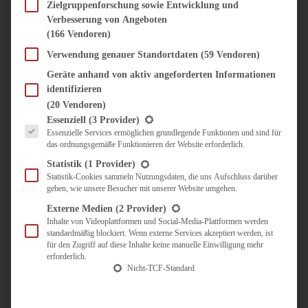
SÜSS & HERZHAFT
Zielgruppenforschung sowie Entwicklung und
Verbesserung von Angeboten
BROTAUFSTRICH
(166 Vendoren)
BRUNCH & FRÜHSTÜCK
DIPS, SAUCEN, CHUTNEYS
Verwendung genauer Standortdaten
(59 Vendoren)
KINDER-LIEBLINGSESSEN
Geräte anhand von aktiv angeforderten Informationen
KÜCHENGESCHENKE
identifizieren
OMAS REZEPTE
(20 Vendoren)
TARTES UND PIES
Es folgt eine Liste der Service-Gruppen, für die eine Einwilligung erteilt werden kann.
Essenziell
(3 Provider)
Essenzielle Services ermöglichen grundlegende Funktionen und sind für
UNTERWEGS
das ordnungsgemäße Funktionieren der Website erforderlich.
REISETIPPS
Statistik
(1 Provider)
KULINARISCH UNTERWEGS
Statistik-Cookies sammeln Nutzungsdaten, die uns Aufschluss darüber
geben, wie unsere Besucher mit unserer Website umgehen.
ÜBER MICH
ZUSAMMENARBEIT
Externe Medien
(2 Provider)
Inhalte von Videoplattformen und Social-Media-Plattformen werden
standardmäßig blockiert. Wenn externe Services akzeptiert werden, ist
für den Zugriff auf diese Inhalte keine manuelle Einwilligung mehr
erforderlich.
Nicht-TCF-Standard
Suche