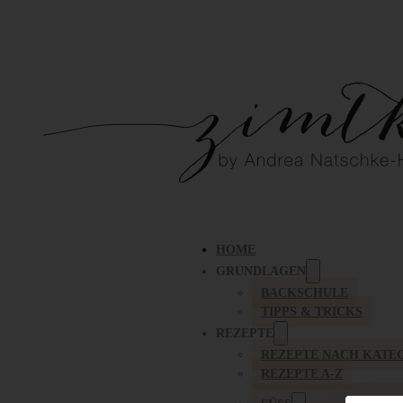
HOME
GRUNDLAGEN
BACKSCHULE
TIPPS & TRICKS
REZEPTE
REZEPTE NACH KATE
REZEPTE A-Z