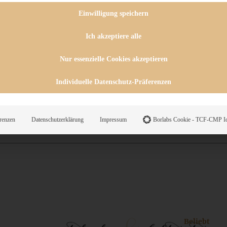
 CHUTNEYS
INGSESSEN
Einwilligung speichern
HENKE
E
Ich akzeptiere alle
ES
Nur essenzielle Cookies akzeptieren
Individuelle Datenschutz-Präferenzen
WEGS
renzen
Datenschutzerklärung
Impressum
Borlabs Cookie - TCF-CMP Id
Suche
Beliebt