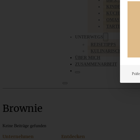
DIPS, SAUCEN,
KINDER-LIEBL
KÜCHENGESC
OMAS REZEPT
TARTES UND PI
UNTERWEGS
REISETIPPS
KULINARISCH UNTER
ÜBER MICH
ZUSAMMENARBEIT
Präfe
Brownie
Keine Beiträge gefunden
Unternehmen
Entdecken