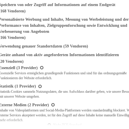
genden finden Sie eine Liste der Zwecke des IAB Transparency and Consent Fr
Speichern von oder Zugriff auf Informationen auf einem Endgerät
(168 Vendoren)
EMÜSE
NDWICHES
Personalisierte Werbung und Inhalte, Messung von Werbeleistung und der
ISCH
Performance von Inhalten, Zielgruppenforschung sowie Entwicklung und
CH
Verbesserung von Angeboten
RBECUE
(166 Vendoren)
BACKEN
Verwendung genauer Standortdaten
(59 Vendoren)
CHTE
Geräte anhand von aktiv angeforderten Informationen identifizieren
LGERICHTE
 & QUICHES
(20 Vendoren)
t eine Liste der Service-Gruppen, für die eine Einwilligung erteilt werden ka
O
Essenziell
(3 Provider)
Essenzielle Services ermöglichen grundlegende Funktionen und sind für das ordnungsgemäße
CKS
Funktionieren der Website erforderlich.
REIEN
AFT
Statistik
(1 Provider)
ES
Statistik-Cookies sammeln Nutzungsdaten, die uns Aufschluss darüber geben, wie unsere Besu
mit unserer Website umgehen.
Externe Medien
(2 Provider)
Inhalte von Videoplattformen und Social-Media-Plattformen werden standardmäßig blockiert. 
externe Services akzeptiert werden, ist für den Zugriff auf diese Inhalte keine manuelle Einwill
CH
mehr erforderlich.
ÜHSTÜCK
Nicht-TCF-Standard