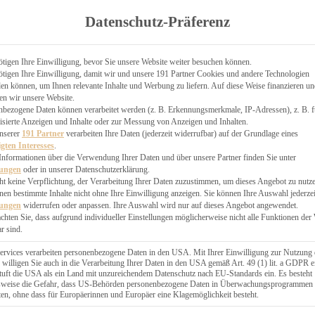
TGARTEN
Datenschutz-Präferenz
ER
N
CHEN
tigen Ihre Einwilligung, bevor Sie unsere Website weiter besuchen können.
tigen Ihre Einwilligung, damit wir und unsere 191 Partner Cookies und andere Technologien
& KÄSEKUCHEN
n können, um Ihnen relevante Inhalte und Werbung zu liefern. Auf diese Weise finanzieren u
en wir unsere Website.
nbezogene Daten können verarbeitet werden (z. B. Erkennungsmerkmale, IP-Adressen), z. B. f
isierte Anzeigen und Inhalte oder zur Messung von Anzeigen und Inhalten.
unserer
191 Partner
verarbeiten Ihre Daten (jederzeit widerrufbar) auf der Grundlage eines
igten Interesses
.
Informationen über die Verwendung Ihrer Daten und über unsere Partner finden Sie unter
GESÜNDER
lungen
oder in unserer Datenschutzerklärung.
 BAKERY
ht keine Verpflichtung, der Verarbeitung Ihrer Daten zuzustimmen, um dieses Angebot zu nutz
en bestimmte Inhalte nicht ohne Ihre Einwilligung anzeigen. Sie können Ihre Auswahl jederzei
STERN
lungen
widerrufen oder anpassen. Ihre Auswahl wird nur auf dieses Angebot angewendet.
ES
achten Sie, dass aufgrund individueller Einstellungen möglicherweise nicht alle Funktionen der
GERICHT
r sind.
EBÄCK
ervices verarbeiten personenbezogene Daten in den USA. Mit Ihrer Einwilligung zur Nutzung 
 willigen Sie auch in die Verarbeitung Ihrer Daten in den USA gemäß Art. 49 (1) lit. a GDPR e
uft die USA als ein Land mit unzureichendem Datenschutz nach EU-Standards ein. Es besteht
ÄCKEREI
lsweise die Gefahr, dass US-Behörden personenbezogene Daten in Überwachungsprogrammen
ten, ohne dass für Europäerinnen und Europäer eine Klagemöglichkeit besteht.