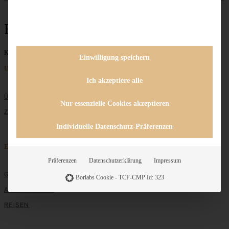
Bratapfeltorte
Keine Beiträge gefunden
Einwilligung speichern
Unternehmen
Ich akzeptiere alle
ÜBER MICH
Nur essenzielle Cookies akzeptieren
ZUSAMMENARBEIT
Individuelle Datenschutz-Präferenzen
Entdecken
Präferenzen
Datenschutzerklärung
Impressum
GRUNDLAGEN
Borlabs Cookie - TCF-CMP Id: 323
ALLE REZEPTE
REISEN