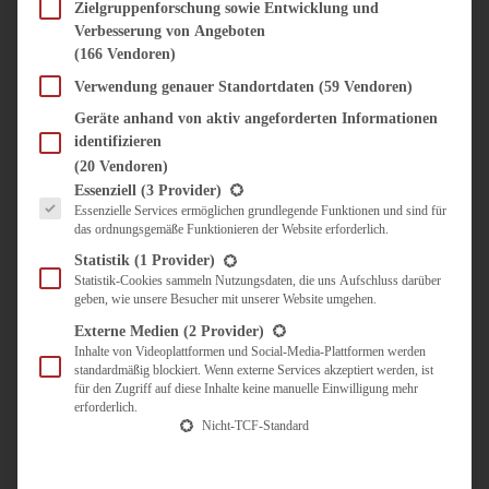
SÜSS & HERZHAFT
Zielgruppenforschung sowie Entwicklung und
Verbesserung von Angeboten
BROTAUFSTRICH
(166 Vendoren)
BRUNCH & FRÜHSTÜCK
DIPS, SAUCEN, CHUTNEYS
Verwendung genauer Standortdaten
(59 Vendoren)
KINDER-LIEBLINGSESSEN
Geräte anhand von aktiv angeforderten Informationen
KÜCHENGESCHENKE
identifizieren
OMAS REZEPTE
(20 Vendoren)
TARTES UND PIES
Es folgt eine Liste der Service-Gruppen, für die eine Einwilligung erteilt werden kann.
Essenziell
(3 Provider)
Essenzielle Services ermöglichen grundlegende Funktionen und sind für
UNTERWEGS
das ordnungsgemäße Funktionieren der Website erforderlich.
REISETIPPS
Statistik
(1 Provider)
KULINARISCH UNTERWEGS
Statistik-Cookies sammeln Nutzungsdaten, die uns Aufschluss darüber
geben, wie unsere Besucher mit unserer Website umgehen.
ÜBER MICH
ZUSAMMENARBEIT
Externe Medien
(2 Provider)
Inhalte von Videoplattformen und Social-Media-Plattformen werden
standardmäßig blockiert. Wenn externe Services akzeptiert werden, ist
für den Zugriff auf diese Inhalte keine manuelle Einwilligung mehr
erforderlich.
Nicht-TCF-Standard
Suche