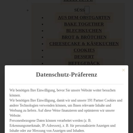
SÜSS
AUS DEM OBSTGARTEN
BAKE TOGETHER
BLECHKUCHEN
BROT & BRÖTCHEN
CHEESECAKE & KÄSEKUCHEN
COOKIES
DESSERT
HEFEGEBÄCK
KLASSIKER
Mit dies
Datenschutz-Präferenz
KUCHEN
LOW CARB & GESÜNDER
MY AMERICAN BAKERY
Wir benötigen Ihre Einwilligung, bevor Sie unsere Website weiter besuchen
können.
REZEPTE ZU OSTERN
Wir benötigen Ihre Einwilligung, damit wir und unsere 191 Partner Cookies und
SCHOKOLADIGES
andere Technologien verwenden können, um Ihnen relevante Inhalte und
SÜSSES HAUPTGERICHT
Werbung zu liefern. Auf diese Weise finanzieren und optimieren wir unsere
SÜSSES KLEINGEBÄCK
Website.
Personenbezogene Daten können verarbeitet werden (z. B.
TÖRTCHEN
Erkennungsmerkmale, IP-Adressen), z. B. für personalisierte Anzeigen und
VEGAN SÜSS
Inhalte oder zur Messung von Anzeigen und Inhalten.