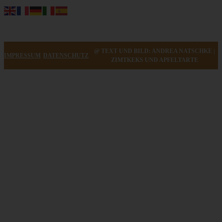
@ TEXT UND BILD: ANDREA NATSCHKE |
IMPRESSUM
DATENSCHUTZ
ZIMTKEKS UND APFELTARTE