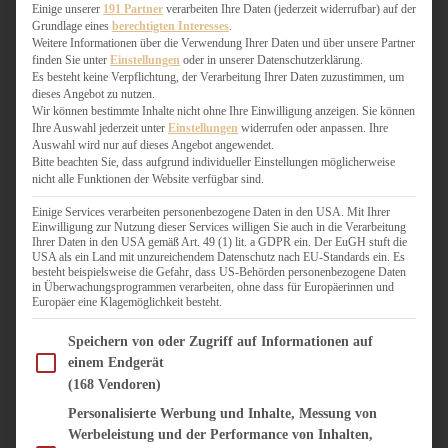
WEIHNACHTSBÄCKEREI
Einige unserer
191 Partner
verarbeiten Ihre Daten (jederzeit widerrufbar) auf der
Grundlage eines
berechtigten Interesses
.
ZIMTLIEBE
Weitere Informationen über die Verwendung Ihrer Daten und über unsere Partner
finden Sie unter
Einstellungen
oder in unserer Datenschutzerklärung.
HERZHAFT
Es besteht keine Verpflichtung, der Verarbeitung Ihrer Daten zuzustimmen, um
dieses Angebot zu nutzen.
BEILAGEN & GEMÜSE
Wir können bestimmte Inhalte nicht ohne Ihre Einwilligung anzeigen. Sie können
BURGER & SANDWICHES
Ihre Auswahl jederzeit unter
Einstellungen
widerrufen oder anpassen. Ihre
FIX AUF DEM TISCH
Auswahl wird nur auf dieses Angebot angewendet.
Bitte beachten Sie, dass aufgrund individueller Einstellungen möglicherweise
FLEISCH & FISCH
nicht alle Funktionen der Website verfügbar sind.
GRILLEN / BARBECUE
HERZHAFTES BACKEN
Einige Services verarbeiten personenbezogene Daten in den USA. Mit Ihrer
Einwilligung zur Nutzung dieser Services willigen Sie auch in die Verarbeitung
ONE-POT-GERICHTE
Ihrer Daten in den USA gemäß Art. 49 (1) lit. a GDPR ein. Der EuGH stuft die
PASTA & NUDELGERICHTE
USA als ein Land mit unzureichendem Datenschutz nach EU-Standards ein. Es
besteht beispielsweise die Gefahr, dass US-Behörden personenbezogene Daten
PIZZA, TARTES & QUICHES
in Überwachungsprogrammen verarbeiten, ohne dass für Europäerinnen und
REIS & RISOTTO
Europäer eine Klagemöglichkeit besteht.
SALATE & SNACKS
Im Folgenden finden Sie eine Liste der Zwecke des IAB Transparency and Consent Fram
SUPPENKASPEREIEN
Speichern von oder Zugriff auf Informationen auf
einem Endgerät
VEGAN HERZHAFT
(168 Vendoren)
VEGETARISCHES
VORSPEISEN
Personalisierte Werbung und Inhalte, Messung von
Werbeleistung und der Performance von Inhalten,