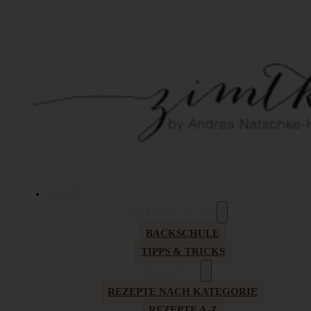
HOME
GRUNDLAGEN
BACKSCHULE
TIPPS & TRICKS
REZEPTE
REZEPTE NACH KATEGORIE
REZEPTE A-Z