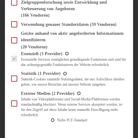
SÜSS & HERZHAFT
Zielgruppenforschung sowie Entwicklung und
Verbesserung von Angeboten
BROTAUFSTRICH
(166 Vendoren)
BRUNCH & FRÜHSTÜCK
DIPS, SAUCEN, CHUTNEYS
Verwendung genauer Standortdaten
(59 Vendoren)
KINDER-LIEBLINGSESSEN
Geräte anhand von aktiv angeforderten Informationen
KÜCHENGESCHENKE
identifizieren
OMAS REZEPTE
(20 Vendoren)
TARTES UND PIES
Es folgt eine Liste der Service-Gruppen, für die eine Einwilligung erteilt werden kann.
Essenziell
(3 Provider)
Essenzielle Services ermöglichen grundlegende Funktionen und sind für
UNTERWEGS
das ordnungsgemäße Funktionieren der Website erforderlich.
REISETIPPS
Statistik
(1 Provider)
KULINARISCH UNTERWEGS
Statistik-Cookies sammeln Nutzungsdaten, die uns Aufschluss darüber
geben, wie unsere Besucher mit unserer Website umgehen.
ÜBER MICH
ZUSAMMENARBEIT
Externe Medien
(2 Provider)
Inhalte von Videoplattformen und Social-Media-Plattformen werden
standardmäßig blockiert. Wenn externe Services akzeptiert werden, ist
für den Zugriff auf diese Inhalte keine manuelle Einwilligung mehr
erforderlich.
Nicht-TCF-Standard
Suche