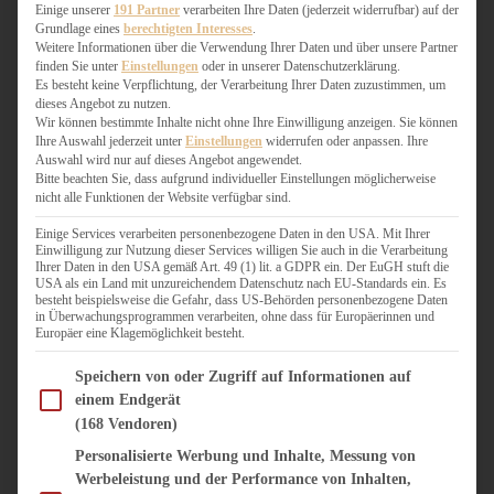
WEIHNACHTSBÄCKEREI
Einige unserer
191 Partner
verarbeiten Ihre Daten (jederzeit widerrufbar) auf der
Grundlage eines
berechtigten Interesses
.
ZIMTLIEBE
Weitere Informationen über die Verwendung Ihrer Daten und über unsere Partner
finden Sie unter
Einstellungen
oder in unserer Datenschutzerklärung.
HERZHAFT
Es besteht keine Verpflichtung, der Verarbeitung Ihrer Daten zuzustimmen, um
dieses Angebot zu nutzen.
BEILAGEN & GEMÜSE
Wir können bestimmte Inhalte nicht ohne Ihre Einwilligung anzeigen. Sie können
BURGER & SANDWICHES
Ihre Auswahl jederzeit unter
Einstellungen
widerrufen oder anpassen. Ihre
FIX AUF DEM TISCH
Auswahl wird nur auf dieses Angebot angewendet.
Bitte beachten Sie, dass aufgrund individueller Einstellungen möglicherweise
FLEISCH & FISCH
nicht alle Funktionen der Website verfügbar sind.
GRILLEN / BARBECUE
HERZHAFTES BACKEN
Einige Services verarbeiten personenbezogene Daten in den USA. Mit Ihrer
Einwilligung zur Nutzung dieser Services willigen Sie auch in die Verarbeitung
ONE-POT-GERICHTE
Ihrer Daten in den USA gemäß Art. 49 (1) lit. a GDPR ein. Der EuGH stuft die
PASTA & NUDELGERICHTE
USA als ein Land mit unzureichendem Datenschutz nach EU-Standards ein. Es
besteht beispielsweise die Gefahr, dass US-Behörden personenbezogene Daten
PIZZA, TARTES & QUICHES
in Überwachungsprogrammen verarbeiten, ohne dass für Europäerinnen und
REIS & RISOTTO
Europäer eine Klagemöglichkeit besteht.
SALATE & SNACKS
Im Folgenden finden Sie eine Liste der Zwecke des IAB Transparency and Consent Fram
SUPPENKASPEREIEN
Speichern von oder Zugriff auf Informationen auf
einem Endgerät
VEGAN HERZHAFT
(168 Vendoren)
VEGETARISCHES
VORSPEISEN
Personalisierte Werbung und Inhalte, Messung von
Werbeleistung und der Performance von Inhalten,