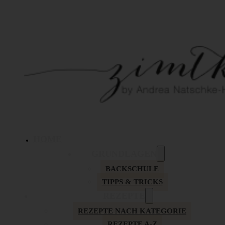
HOME
GRUNDLAGEN
BACKSCHULE
TIPPS & TRICKS
REZEPTE
REZEPTE NACH KATEGORIE
REZEPTE A-Z