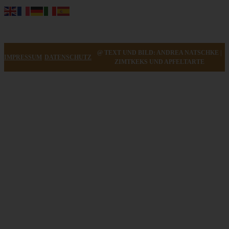
@ TEXT UND BILD: ANDREA NATSCHKE |
IMPRESSUM
DATENSCHUTZ
ZIMTKEKS UND APFELTARTE