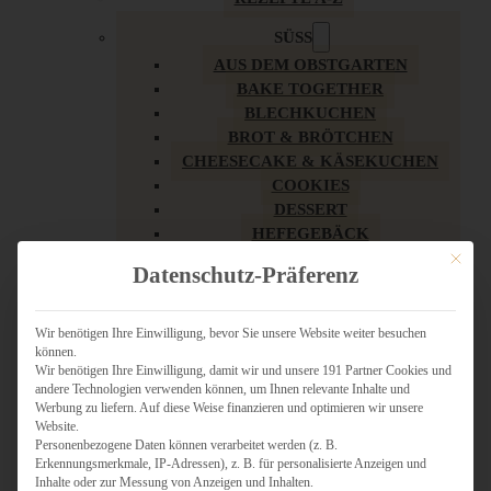
SÜSS
AUS DEM OBSTGARTEN
BAKE TOGETHER
BLECHKUCHEN
BROT & BRÖTCHEN
CHEESECAKE & KÄSEKUCHEN
COOKIES
DESSERT
HEFEGEBÄCK
KLASSIKER
Mit dies
Datenschutz-Präferenz
KUCHEN
LOW CARB & GESÜNDER
MY AMERICAN BAKERY
Wir benötigen Ihre Einwilligung, bevor Sie unsere Website weiter besuchen
können.
REZEPTE ZU OSTERN
Wir benötigen Ihre Einwilligung, damit wir und unsere 191 Partner Cookies und
SCHOKOLADIGES
andere Technologien verwenden können, um Ihnen relevante Inhalte und
SÜSSES HAUPTGERICHT
Werbung zu liefern. Auf diese Weise finanzieren und optimieren wir unsere
SÜSSES KLEINGEBÄCK
Website.
Personenbezogene Daten können verarbeitet werden (z. B.
TÖRTCHEN
Erkennungsmerkmale, IP-Adressen), z. B. für personalisierte Anzeigen und
VEGAN SÜSS
Inhalte oder zur Messung von Anzeigen und Inhalten.