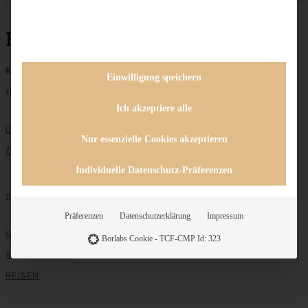
Brandteig
Keine Beiträge gefunden
Einwilligung speichern
Unternehmen
Ich akzeptiere alle
ÜBER MICH
Nur essenzielle Cookies akzeptieren
ZUSAMMENARBEIT
Individuelle Datenschutz-Präferenzen
Entdecken
Präferenzen
Datenschutzerklärung
Impressum
GRUNDLAGEN
Borlabs Cookie - TCF-CMP Id: 323
ALLE REZEPTE
REISEN