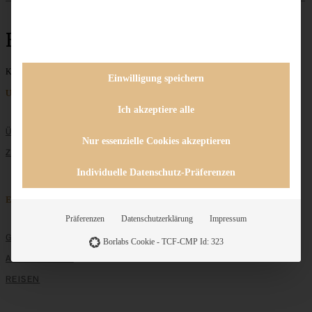
Blutorangen
Keine Beiträge gefunden
Einwilligung speichern
Unternehmen
Ich akzeptiere alle
ÜBER MICH
Nur essenzielle Cookies akzeptieren
ZUSAMMENARBEIT
Individuelle Datenschutz-Präferenzen
Entdecken
Präferenzen
Datenschutzerklärung
Impressum
GRUNDLAGEN
Borlabs Cookie - TCF-CMP Id: 323
ALLE REZEPTE
REISEN