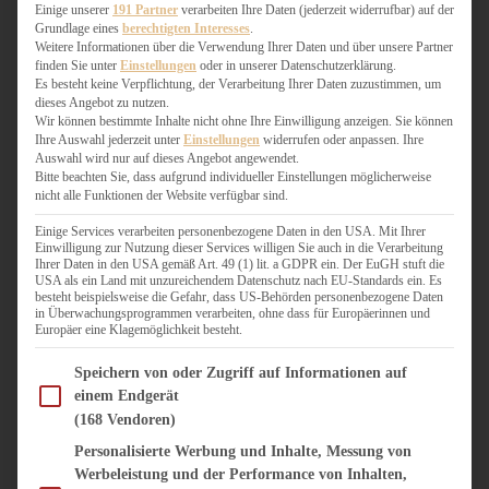
WEIHNACHTSBÄCKEREI
Einige unserer
191 Partner
verarbeiten Ihre Daten (jederzeit widerrufbar) auf der
Grundlage eines
berechtigten Interesses
.
ZIMTLIEBE
Weitere Informationen über die Verwendung Ihrer Daten und über unsere Partner
finden Sie unter
Einstellungen
oder in unserer Datenschutzerklärung.
HERZHAFT
Es besteht keine Verpflichtung, der Verarbeitung Ihrer Daten zuzustimmen, um
dieses Angebot zu nutzen.
BEILAGEN & GEMÜSE
Wir können bestimmte Inhalte nicht ohne Ihre Einwilligung anzeigen. Sie können
BURGER & SANDWICHES
Ihre Auswahl jederzeit unter
Einstellungen
widerrufen oder anpassen. Ihre
FIX AUF DEM TISCH
Auswahl wird nur auf dieses Angebot angewendet.
Bitte beachten Sie, dass aufgrund individueller Einstellungen möglicherweise
FLEISCH & FISCH
nicht alle Funktionen der Website verfügbar sind.
GRILLEN / BARBECUE
HERZHAFTES BACKEN
Einige Services verarbeiten personenbezogene Daten in den USA. Mit Ihrer
Einwilligung zur Nutzung dieser Services willigen Sie auch in die Verarbeitung
ONE-POT-GERICHTE
Ihrer Daten in den USA gemäß Art. 49 (1) lit. a GDPR ein. Der EuGH stuft die
PASTA & NUDELGERICHTE
USA als ein Land mit unzureichendem Datenschutz nach EU-Standards ein. Es
besteht beispielsweise die Gefahr, dass US-Behörden personenbezogene Daten
PIZZA, TARTES & QUICHES
in Überwachungsprogrammen verarbeiten, ohne dass für Europäerinnen und
REIS & RISOTTO
Europäer eine Klagemöglichkeit besteht.
SALATE & SNACKS
Im Folgenden finden Sie eine Liste der Zwecke des IAB Transparency and Consent Fram
SUPPENKASPEREIEN
Speichern von oder Zugriff auf Informationen auf
einem Endgerät
VEGAN HERZHAFT
(168 Vendoren)
VEGETARISCHES
VORSPEISEN
Personalisierte Werbung und Inhalte, Messung von
Werbeleistung und der Performance von Inhalten,