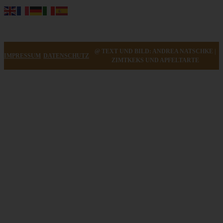
@ TEXT UND BILD: ANDREA NATSCHKE |
IMPRESSUM
DATENSCHUTZ
ZIMTKEKS UND APFELTARTE