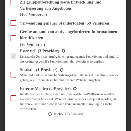
SÜSS & HERZHAFT
Zielgruppenforschung sowie Entwicklung und
Verbesserung von Angeboten
BROTAUFSTRICH
(166 Vendoren)
BRUNCH & FRÜHSTÜCK
DIPS, SAUCEN, CHUTNEYS
Verwendung genauer Standortdaten
(59 Vendoren)
KINDER-LIEBLINGSESSEN
Geräte anhand von aktiv angeforderten Informationen
KÜCHENGESCHENKE
identifizieren
OMAS REZEPTE
(20 Vendoren)
TARTES UND PIES
Es folgt eine Liste der Service-Gruppen, für die eine Einwilligung erteilt werden kann.
Essenziell
(3 Provider)
Essenzielle Services ermöglichen grundlegende Funktionen und sind für
UNTERWEGS
das ordnungsgemäße Funktionieren der Website erforderlich.
REISETIPPS
Statistik
(1 Provider)
KULINARISCH UNTERWEGS
Statistik-Cookies sammeln Nutzungsdaten, die uns Aufschluss darüber
geben, wie unsere Besucher mit unserer Website umgehen.
ÜBER MICH
ZUSAMMENARBEIT
Externe Medien
(2 Provider)
Inhalte von Videoplattformen und Social-Media-Plattformen werden
standardmäßig blockiert. Wenn externe Services akzeptiert werden, ist
für den Zugriff auf diese Inhalte keine manuelle Einwilligung mehr
erforderlich.
Nicht-TCF-Standard
Suche