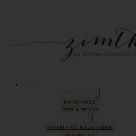
HOME
GRUNDLAGEN
BACKSCHULE
TIPPS & TRICKS
REZEPTE
REZEPTE NACH KATEGORIE
REZEPTE A-Z