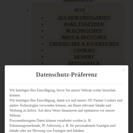
SÜSS
AUS DEM OBSTGARTEN
BAKE TOGETHER
BLECHKUCHEN
BROT & BRÖTCHEN
CHEESECAKE & KÄSEKUCHEN
COOKIES
DESSERT
HEFEGEBÄCK
KLASSIKER
Mit dies
Datenschutz-Präferenz
KUCHEN
LOW CARB & GESÜNDER
MY AMERICAN BAKERY
Wir benötigen Ihre Einwilligung, bevor Sie unsere Website weiter besuchen
können.
REZEPTE ZU OSTERN
Wir benötigen Ihre Einwilligung, damit wir und unsere 191 Partner Cookies und
SCHOKOLADIGES
andere Technologien verwenden können, um Ihnen relevante Inhalte und
SÜSSES HAUPTGERICHT
Werbung zu liefern. Auf diese Weise finanzieren und optimieren wir unsere
SÜSSES KLEINGEBÄCK
Website.
Personenbezogene Daten können verarbeitet werden (z. B.
TÖRTCHEN
Erkennungsmerkmale, IP-Adressen), z. B. für personalisierte Anzeigen und
VEGAN SÜSS
Inhalte oder zur Messung von Anzeigen und Inhalten.