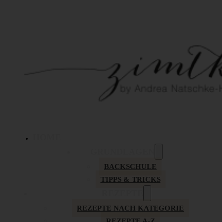
HOME
GRUNDLAGEN
BACKSCHULE
TIPPS & TRICKS
REZEPTE
REZEPTE NACH KATEGORIE
REZEPTE A-Z