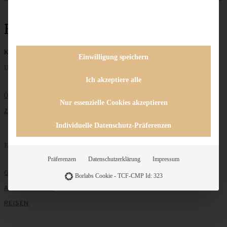
Bliss Balls
Keine Beiträge gefunden
Einwilligung speichern
Unternehmen
Ich akzeptiere alle
ÜBER MICH
Nur essenzielle Cookies akzeptieren
ZUSAMMENARBEIT
Individuelle Datenschutz-Präferenzen
Entdecken
Präferenzen
Datenschutzerklärung
Impressum
GRUNDLAGEN
Borlabs Cookie - TCF-CMP Id: 323
ALLE REZEPTE
REISEN