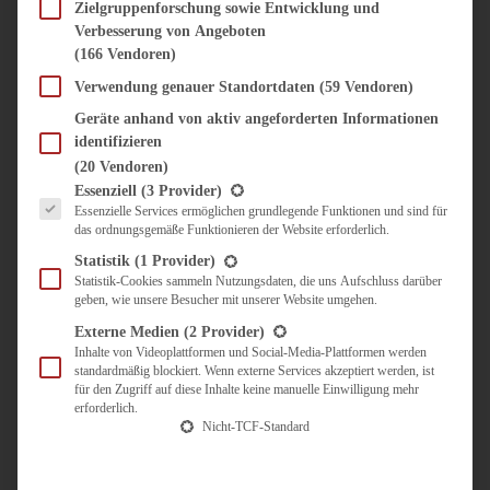
SÜSS & HERZHAFT
Zielgruppenforschung sowie Entwicklung und
Verbesserung von Angeboten
BROTAUFSTRICH
(166 Vendoren)
BRUNCH & FRÜHSTÜCK
DIPS, SAUCEN, CHUTNEYS
Verwendung genauer Standortdaten
(59 Vendoren)
KINDER-LIEBLINGSESSEN
Geräte anhand von aktiv angeforderten Informationen
KÜCHENGESCHENKE
identifizieren
OMAS REZEPTE
(20 Vendoren)
TARTES UND PIES
Es folgt eine Liste der Service-Gruppen, für die eine Einwilligung erteilt werden kann.
Essenziell
(3 Provider)
Essenzielle Services ermöglichen grundlegende Funktionen und sind für
UNTERWEGS
das ordnungsgemäße Funktionieren der Website erforderlich.
REISETIPPS
Statistik
(1 Provider)
KULINARISCH UNTERWEGS
Statistik-Cookies sammeln Nutzungsdaten, die uns Aufschluss darüber
geben, wie unsere Besucher mit unserer Website umgehen.
ÜBER MICH
ZUSAMMENARBEIT
Externe Medien
(2 Provider)
Inhalte von Videoplattformen und Social-Media-Plattformen werden
standardmäßig blockiert. Wenn externe Services akzeptiert werden, ist
für den Zugriff auf diese Inhalte keine manuelle Einwilligung mehr
erforderlich.
Nicht-TCF-Standard
Suche