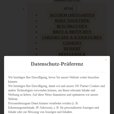
SÜSS
AUS DEM OBSTGARTEN
BAKE TOGETHER
BLECHKUCHEN
BROT & BRÖTCHEN
CHEESECAKE & KÄSEKUCHEN
COOKIES
DESSERT
HEFEGEBÄCK
KLASSIKER
Mit dies
Datenschutz-Präferenz
KUCHEN
LOW CARB & GESÜNDER
MY AMERICAN BAKERY
Wir benötigen Ihre Einwilligung, bevor Sie unsere Website weiter besuchen
können.
REZEPTE ZU OSTERN
Wir benötigen Ihre Einwilligung, damit wir und unsere 191 Partner Cookies und
SCHOKOLADIGES
andere Technologien verwenden können, um Ihnen relevante Inhalte und
SÜSSES HAUPTGERICHT
Werbung zu liefern. Auf diese Weise finanzieren und optimieren wir unsere
SÜSSES KLEINGEBÄCK
Website.
Personenbezogene Daten können verarbeitet werden (z. B.
TÖRTCHEN
Erkennungsmerkmale, IP-Adressen), z. B. für personalisierte Anzeigen und
VEGAN SÜSS
Inhalte oder zur Messung von Anzeigen und Inhalten.