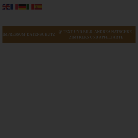
@ TEXT UND BILD: ANDREA NATSCHKE |
IMPRESSUM
DATENSCHUTZ
ZIMTKEKS UND APFELTARTE