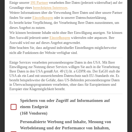
WEIHNACHTSBÄCKEREI
Einige unserer
191 Partner
verarbeiten Ihre Daten (jederzeit widerrufbar) auf der
Grundlage eines
berechtigten Interesses
.
ZIMTLIEBE
Weitere Informationen über die Verwendung Ihrer Daten und über unsere Partner
finden Sie unter
Einstellungen
oder in unserer Datenschutzerklärung.
HERZHAFT
Es besteht keine Verpflichtung, der Verarbeitung Ihrer Daten zuzustimmen, um
dieses Angebot zu nutzen.
BEILAGEN & GEMÜSE
Wir können bestimmte Inhalte nicht ohne Ihre Einwilligung anzeigen. Sie können
BURGER & SANDWICHES
Ihre Auswahl jederzeit unter
Einstellungen
widerrufen oder anpassen. Ihre
FIX AUF DEM TISCH
Auswahl wird nur auf dieses Angebot angewendet.
Bitte beachten Sie, dass aufgrund individueller Einstellungen möglicherweise
FLEISCH & FISCH
nicht alle Funktionen der Website verfügbar sind.
GRILLEN / BARBECUE
HERZHAFTES BACKEN
Einige Services verarbeiten personenbezogene Daten in den USA. Mit Ihrer
Einwilligung zur Nutzung dieser Services willigen Sie auch in die Verarbeitung
ONE-POT-GERICHTE
Ihrer Daten in den USA gemäß Art. 49 (1) lit. a GDPR ein. Der EuGH stuft die
PASTA & NUDELGERICHTE
USA als ein Land mit unzureichendem Datenschutz nach EU-Standards ein. Es
besteht beispielsweise die Gefahr, dass US-Behörden personenbezogene Daten
PIZZA, TARTES & QUICHES
in Überwachungsprogrammen verarbeiten, ohne dass für Europäerinnen und
REIS & RISOTTO
Europäer eine Klagemöglichkeit besteht.
SALATE & SNACKS
Im Folgenden finden Sie eine Liste der Zwecke des IAB Transparency and Consent Fram
SUPPENKASPEREIEN
Speichern von oder Zugriff auf Informationen auf
einem Endgerät
VEGAN HERZHAFT
(168 Vendoren)
VEGETARISCHES
VORSPEISEN
Personalisierte Werbung und Inhalte, Messung von
Werbeleistung und der Performance von Inhalten,